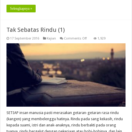
Selengkapnya »
Tak Sebatas Rindu (1)
on
17 September 2016
Kajian
Comments Off
1,929
Tak
Sebatas
Rindu
(1)
SETIAP insan manusia pasti merasakan getaran-getaran rasa rindu
(kangen) yang membelenggu hatinya. Rindu pada sang kekasih, rindu
kepada suami, istri dan anak-anaknya, rindu berbakti pada orang
tuanya, rindu bergelut dengan pekerjaan atau hobi-hobinya, dan lain