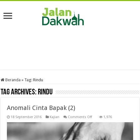
Beranda
»
Tag:
Rindu
Tag Archives:
Rindu
Anomali Cinta Bapak (2)
on
18 September 2016
Kajian
Comments Off
1,976
Anomali
Cinta
Bapak
(2)