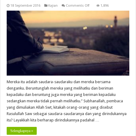
on
18 September 2016
Kajian
Comments Off
1,896
Tak
Sebatas
Rindu
(3-
Habis)
Mereka itu adalah saudara-saudaraku dan mereka bersama
denganku. Beruntunglah mereka yang melihatku dan beriman
kepadaku dan beruntung juga mereka yang beriman kepadaku
sedangkan mereka tidak pernah melihatku.” Subhanallah, pembaca
yang dimuliakan Allah Swt, kitakah orang-orang yang disebut
Rasulullah Saw sebagai saudara-saudaranya dan yang dirindukannya
itu? Layakkah kita berharap dirindukannya padahal …
Selengkapnya »