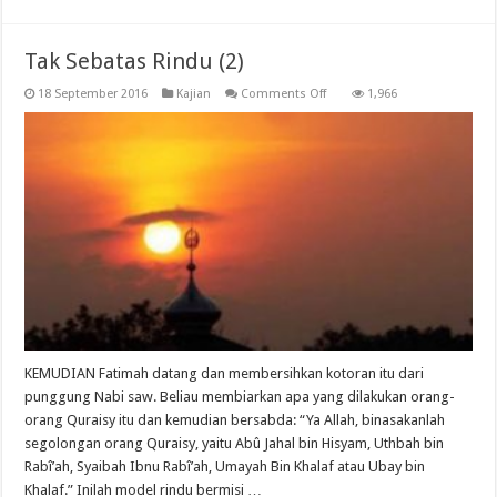
Tak Sebatas Rindu (2)
on
18 September 2016
Kajian
Comments Off
1,966
Tak
Sebatas
Rindu
(2)
KEMUDIAN Fatimah datang dan membersihkan kotoran itu dari
punggung Nabi saw. Beliau membiarkan apa yang dilakukan orang-
orang Quraisy itu dan kemudian bersabda: “Ya Allah, binasakanlah
segolongan orang Quraisy, yaitu Abû Jahal bin Hisyam, Uthbah bin
Rabî’ah, Syaibah Ibnu Rabî’ah, Umayah Bin Khalaf atau Ubay bin
Khalaf.” Inilah model rindu bermisi …