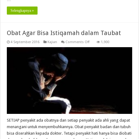
Selengkapnya »
Obat Agar Bisa Istiqamah dalam Taubat
on
4 September 2016
Kajian
Comments Off
1,900
Obat
Agar
Bisa
Istiqamah
dalam
Taubat
SETIAP penyakit ada obatnya dan setiap penyakit ada ahli yang dapat
menangani untuk menyembuhkannya. Obat penyakit badan dan tubuh
bisa diserahkan kepada dokter. Tetapi penyakit hati hanya bisa diobati