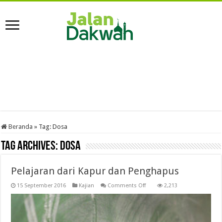
Beranda
»
Tag:
Dosa
Tag Archives:
Dosa
Pelajaran dari Kapur dan Penghapus
on
15 September 2016
Kajian
Comments Off
2,213
Pelajaran
dari
Kapur
dan
Penghapus