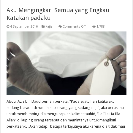
Aku Mengingkari Semua yang Engkau
Katakan padaku
on
4 September 2016
Kajian
Comments Off
1,788
Aku
Mengingkari
Semua
yang
Engkau
Katakan
padaku
Abdul Aziz bin Daud pernah berkata, “Pada suatu hari ketika aku
sedang berada di rumah seseorang yang sedang naja’, aku berusaha
untuk membimbing dia mengucapkan kalimat tauhid, “La Illa Ha Illa
Allah” di kuping orang tersebut dan memintanya untuk mengikuti
perkataanku. Akan tetapi, betapa terkejutnya aku karena dia tidak mau
…