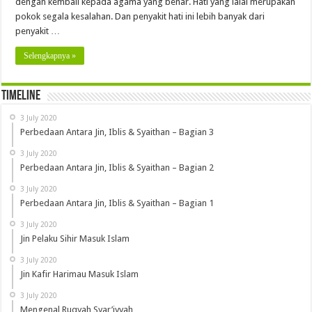
dengan kembali kepada agama yang benar. Hati yang lalai merupakan
pokok segala kesalahan. Dan penyakit hati ini lebih banyak dari
penyakit …
Selengkapnya »
Timeline
3 July 2020
Perbedaan Antara Jin, Iblis & Syaithan – Bagian 3
3 July 2020
Perbedaan Antara Jin, Iblis & Syaithan – Bagian 2
3 July 2020
Perbedaan Antara Jin, Iblis & Syaithan – Bagian 1
3 July 2020
Jin Pelaku Sihir Masuk Islam
3 July 2020
Jin Kafir Harimau Masuk Islam
3 July 2020
Mengenal Ruqyah Syar’iyyah