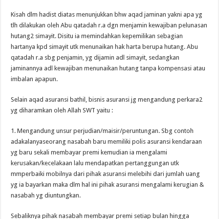
Kisah dlm hadist diatas menunjukkan bhw aqad jaminan yakni apa yg
tlh dilakukan oleh Abu qatadah r.a dgn menjamin kewajiban pelunasan
hutang2 simayit. Disitu ia memindahkan kepemilikan sebagian
hartanya kpd simayit utk menunaikan hak harta berupa hutang. Abu
qatadah r.a sbg penjamin, yg dijamin adl simayit, sedangkan
jaminannya adl kewajiban menunaikan hutang tanpa kompensasi atau
imbalan apapun.
Selain aqad asuransi bathil, bisnis asuransi jg mengandung perkara2
yg diharamkan oleh Allah SWT yaitu :
1. Mengandung unsur perjudian/maisir/peruntungan. Sbg contoh
adakalanyaseorang nasabah baru memiliki polis asuransi kendaraan
yg baru sekali membayar premi kemudian ia mengalami
kerusakan/kecelakaan lalu mendapatkan pertanggungan utk
mmperbaiki mobilnya dari pihak asuransi melebihi dari jumlah uang
yg ia bayarkan maka dlm hal ini pihak asuransi mengalami kerugian &
nasabah yg diuntungkan.
Sebaliknya pihak nasabah membayar premi setiap bulan hingga