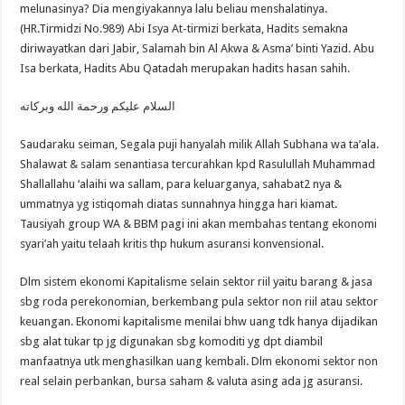
melunasinya? Dia mengiyakannya lalu beliau menshalatinya.
(HR.Tirmidzi No.989) Abi Isya At-tirmizi berkata, Hadits semakna
diriwayatkan dari Jabir, Salamah bin Al Akwa & Asma’ binti Yazid. Abu
Isa berkata, Hadits Abu Qatadah merupakan hadits hasan sahih.
السلام عليكم ورحمة الله وبركاته
Saudaraku seiman, Segala puji hanyalah milik Allah Subhana wa ta’ala.
Shalawat & salam senantiasa tercurahkan kpd Rasulullah Muhammad
Shallallahu ‘alaihi wa sallam, para keluarganya, sahabat2 nya &
ummatnya yg istiqomah diatas sunnahnya hingga hari kiamat.
Tausiyah group WA & BBM pagi ini akan membahas tentang ekonomi
syari’ah yaitu telaah kritis thp hukum asuransi konvensional.
Dlm sistem ekonomi Kapitalisme selain sektor riil yaitu barang & jasa
sbg roda perekonomian, berkembang pula sektor non riil atau sektor
keuangan. Ekonomi kapitalisme menilai bhw uang tdk hanya dijadikan
sbg alat tukar tp jg digunakan sbg komoditi yg dpt diambil
manfaatnya utk menghasilkan uang kembali. Dlm ekonomi sektor non
real selain perbankan, bursa saham & valuta asing ada jg asuransi.