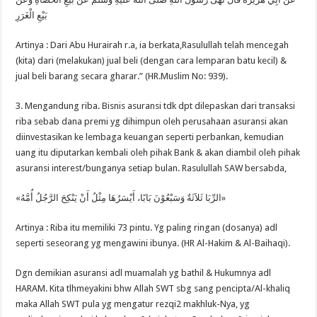
بَيْعِ الْغَرَرِ
Artinya : Dari Abu Hurairah r.a, ia berkata,Rasulullah telah mencegah
(kita) dari (melakukan) jual beli (dengan cara lemparan batu kecil) &
jual beli barang secara gharar.” (HR.Muslim No: 939).
3. Mengandung riba. Bisnis asuransi tdk dpt dilepaskan dari transaksi
riba sebab dana premi yg dihimpun oleh perusahaan asuransi akan
diinvestasikan ke lembaga keuangan seperti perbankan, kemudian
uang itu diputarkan kembali oleh pihak Bank & akan diambil oleh pihak
asuransi interest/bunganya setiap bulan. Rasulullah SAW bersabda,
«الرِّبَا ثَلاَثَةٌ وَسَبْعُوْنَ بَابًا، أَيْسَرُهَا مِثْلُ أَنْ يَنْكِحَ الرَّجُلُ أُمَّهُ»
Artinya : Riba itu memiliki 73 pintu. Yg paling ringan (dosanya) adl
seperti seseorang yg mengawini ibunya. (HR Al-Hakim & Al-Baihaqi).
Dgn demikian asuransi adl muamalah yg bathil & Hukumnya adl
HARAM. Kita tlhmeyakini bhw Allah SWT sbg sang pencipta/Al-khaliq
maka Allah SWT pula yg mengatur rezqi2 makhluk-Nya, yg