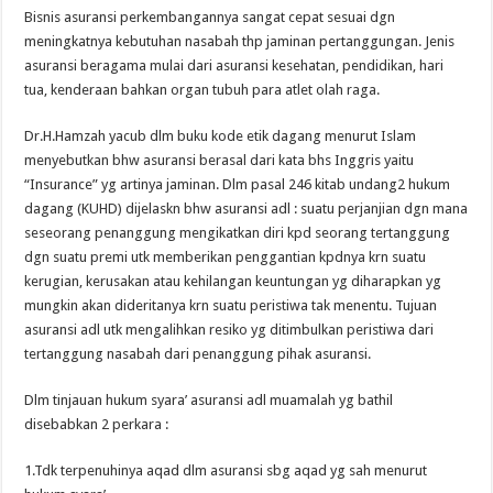
Bisnis asuransi perkembangannya sangat cepat sesuai dgn
meningkatnya kebutuhan nasabah thp jaminan pertanggungan. Jenis
asuransi beragama mulai dari asuransi kesehatan, pendidikan, hari
tua, kenderaan bahkan organ tubuh para atlet olah raga.
Dr.H.Hamzah yacub dlm buku kode etik dagang menurut Islam
menyebutkan bhw asuransi berasal dari kata bhs Inggris yaitu
“Insurance” yg artinya jaminan. Dlm pasal 246 kitab undang2 hukum
dagang (KUHD) dijelaskn bhw asuransi adl : suatu perjanjian dgn mana
seseorang penanggung mengikatkan diri kpd seorang tertanggung
dgn suatu premi utk memberikan penggantian kpdnya krn suatu
kerugian, kerusakan atau kehilangan keuntungan yg diharapkan yg
mungkin akan dideritanya krn suatu peristiwa tak menentu. Tujuan
asuransi adl utk mengalihkan resiko yg ditimbulkan peristiwa dari
tertanggung nasabah dari penanggung pihak asuransi.
Dlm tinjauan hukum syara’ asuransi adl muamalah yg bathil
disebabkan 2 perkara :
1.Tdk terpenuhinya aqad dlm asuransi sbg aqad yg sah menurut