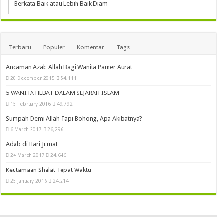
Berkata Baik atau Lebih Baik Diam
Terbaru
Populer
Komentar
Tags
Ancaman Azab Allah Bagi Wanita Pamer Aurat
28 December 2015
54,111
5 WANITA HEBAT DALAM SEJARAH ISLAM
15 February 2016
49,792
Sumpah Demi Allah Tapi Bohong, Apa Akibatnya?
6 March 2017
26,296
Adab di Hari Jumat
24 March 2017
24,646
Keutamaan Shalat Tepat Waktu
25 January 2016
24,214