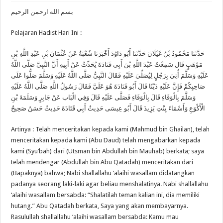
Ekonomi
Syari’ah
بسم الله ارحمن الرحيم
:
Hukum
Asuransi
Pelajaran Hadist Hari Ini :
Didalam
Islam
حَدَّثَنَا مَحْمُودُ بْنُ غَيْلَانَ حَدَّثَنَا أَبُو دَاوُدَ أَخْبَرَنَا شُعْبَةُ عَنْ عُثْمَانَ بْنِ عَبْدِ اللَّهِ بْنِ
مَوْهَبٍ قَال سَمِعْتُ عَبْدَ اللَّهِ بْنَ أَبِي قَتَادَةَ يُحَدِّثُ عَنْ أَبِيهِ أَنَّ النَّبِيَّ صَلَّى اللَّهُ
عَلَيْهِ وَسَلَّمَ أُتِيَ بِرَجُلٍ لِيُصَلِّيَ عَلَيْهِ فَقَالَ النَّبِيُّ صَلَّى اللَّهُ عَلَيْهِ وَسَلَّمَ صَلُّوا عَلَى
صَاحِبِكُمْ فَإِنَّ عَلَيْهِ دَيْنًا قَالَ أَبُو قَتَادَةَ هُوَ عَلَيَّ فَقَالَ رَسُولُ اللَّهِ صَلَّى اللَّهُ عَلَيْهِ
وَسَلَّمَ بِالْوَفَاءِ قَالَ بِالْوَفَاءِ فَصَلَّى عَلَيْهِ قَالَ وَفِي الْبَاب عَنْ جَابِرٍ وَسَلَمَةَ بْنِ
الْأَكْوَعِ وَأَسْمَاءَ بِنْتِ يَزِيدَ قَالَ أَبُو عِيسَى حَدِيثُ أَبِي قَتَادَةَ حَدِيثٌ حَسَنٌ صَحِيحٌ
Artinya : Telah menceritakan kepada kami (Mahmud bin Ghailan), telah
menceritakan kepada kami (Abu Daud) telah mengabarkan kepada
kami (Syu’bah) dari (Utsman bin Abdullah bin Mauhab) berkata; saya
telah mendengar (Abdullah bin Abu Qatadah) menceritakan dari
(Bapaknya) bahwa; Nabi shallallahu ‘alaihi wasallam didatangkan
padanya seorang laki-laki agar beliau menshalatinya. Nabi shallallahu
‘alaihi wasallam bersabda: “Shalatilah teman kalian ini, dia memiliki
hutang.” Abu Qatadah berkata, Saya yang akan membayarnya.
Rasulullah shallallahu ‘alaihi wasallam bersabda: Kamu mau