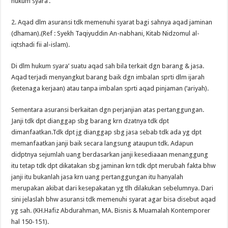
hukum syara’.
2. Aqad dlm asuransi tdk memenuhi syarat bagi sahnya aqad jaminan
(dhaman).(Ref : Syekh Taqiyuddin An-nabhani, Kitab Nidzomul al-
iqtshadi fii al-islam).
Di dlm hukum syara’ suatu aqad sah bila terkait dgn barang & jasa.
Aqad terjadi menyangkut barang baik dgn imbalan sprti dlm ijarah
(ketenaga kerjaan) atau tanpa imbalan sprti aqad pinjaman (‘ariyah).
Sementara asuransi berkaitan dgn perjanjian atas pertanggungan.
Janji tdk dpt dianggap sbg barang krn dzatnya tdk dpt
dimanfaatkan.Tdk dpt jg dianggap sbg jasa sebab tdk ada yg dpt
memanfaatkan janji baik secara langsung ataupun tdk. Adapun
didptnya sejumlah uang berdasarkan janji kesediaaan menanggung
itu tetap tdk dpt dikatakan sbg jaminan krn tdk dpt merubah fakta bhw
janji itu bukanlah jasa krn uang pertanggungan itu hanyalah
merupakan akibat dari kesepakatan yg tlh dilakukan sebelumnya. Dari
sini jelaslah bhw asuransi tdk memenuhi syarat agar bisa disebut aqad
yg sah. (KH.Hafiz Abdurahman, MA. Bisnis & Muamalah Kontemporer
hal 150-151).