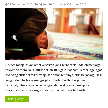
on
27 September 2016
Kajian
Comments Off
5,323
Yang
Berat
Itu
Menjaga
Istiqomah
DALAM menjalankan amal kebaikan,yang terberat itu adalah menjaga
istiqomah.Memulai suatu kebaikan itu juga berat namun menjaga agar
apa yang sudah dimulai tetap istiqomah tentunya lebih berat lagi. Bagi
yang belum terbiasa mengerjakan sholat fardhu berjamaah
dimasjid,untuk memulainya sangatlah berat. Namun menjaga
istiqomah dari apa yang sudah dimulai, yakni sholat fardhu …
Selengkapnya »