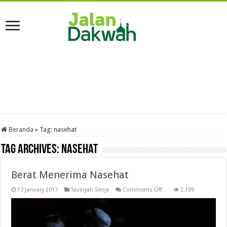
Beranda
»
Tag:
nasehat
Tag Archives:
nasehat
Berat Menerima Nasehat
on
17 January 2017
Tausiyah Senja
Comments Off
2,199
Berat
Menerima
Nasehat