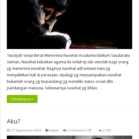
Tausiyah Senja Berat Menerima Nasehat Assalamu’alaikum Saudaraku
seiman, Nasehat kebaikan agama itu indah tp tak seindah bagi orang
yg menerima nasehat. Baginya nasehat adl untaian kata yg
menyakitkan hati & perasaan. Apalagi yg menyampaikan nasehat
bukanlah orang yg terpandang yg memiliki status sosial dlm
pandangan manusia. Sebenarnya nasehat yg ikhlas …
Selengkapnya »
Aku?
on
27 September 2016
Kajian
Comments Off
2,392
Aku?