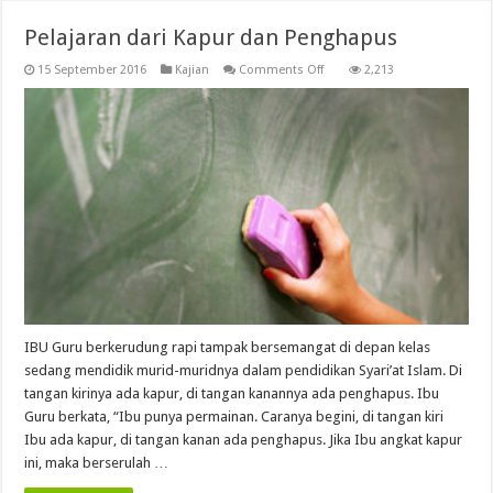
Pelajaran dari Kapur dan Penghapus
on
15 September 2016
Kajian
Comments Off
2,213
Pelajaran
dari
Kapur
dan
Penghapus
IBU Guru berkerudung rapi tampak bersemangat di depan kelas
sedang mendidik murid-muridnya dalam pendidikan Syari’at Islam. Di
tangan kirinya ada kapur, di tangan kanannya ada penghapus. Ibu
Guru berkata, “Ibu punya permainan. Caranya begini, di tangan kiri
Ibu ada kapur, di tangan kanan ada penghapus. Jika Ibu angkat kapur
ini, maka berserulah …