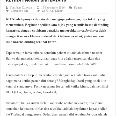
Tim Jalan Dakwah
15 September 2016
Kajian
on
Comments Off
2,673 Kali Dilihat
Ketika
Pasrah
KITA boleh punya cita-cita dan mengupayakannya, tapi takdir yang
Diri
Datang
menentukan. Begitulah sedikit kata bijak yang tertulis besar di dinding
kamarku, dengan cat hitam bapakku menorehkannya. Awalnya tidak
mengerti secara khusus maksud dari tulisan tersebut, justru merasa
risih karena dinding terlihat kotor.
Tapi semakin lama terbaca, semakin paham ini adalah sebuah nasihat.
Bahwa dalam setiap keinginan tugas kita adalah merencanakan dan
mengupayakan, untuk hasil akhirnya ditentukan oleh Allah SWT.
Tentu dalam konsep ini berkaitan erat dengan kekuatan tawakkal. Lalu
bagaimana ketika pasrah diri datang? Menghadapi hasil yang tidak kita
ketahui standarnya. Pastikan semua itu terjadi ketika kita sudah memiliki
DUIT (Doa, Usaha, Ikhlas, Tawakkal).
Pasrah diri ketika sudah melalukan usaha adalah kekuatan, doa ibarat
tambahan kekuatan, ikhlas dan tawakkal adalah keyakinan kepada Allah
SWT sebagai penguatnya. Sedangkan pasrah diri sebelum berdoa adalah