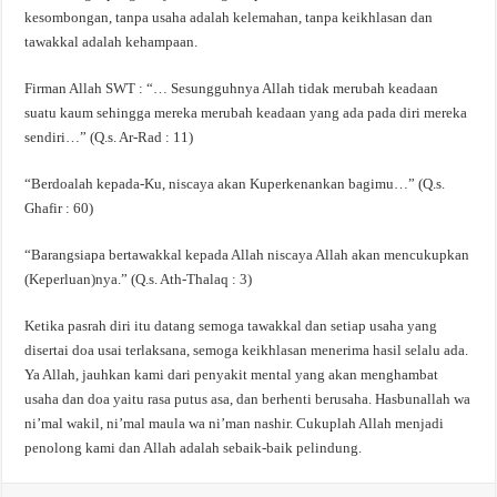
kesombongan, tanpa usaha adalah kelemahan, tanpa keikhlasan dan
tawakkal adalah kehampaan.
Firman Allah SWT : “… Sesungguhnya Allah tidak merubah keadaan
suatu kaum sehingga mereka merubah keadaan yang ada pada diri mereka
sendiri…” (Q.s. Ar-Rad : 11)
“Berdoalah kepada-Ku, niscaya akan Kuperkenankan bagimu…” (Q.s.
Ghafir : 60)
“Barangsiapa bertawakkal kepada Allah niscaya Allah akan mencukupkan
(Keperluan)nya.” (Q.s. Ath-Thalaq : 3)
Ketika pasrah diri itu datang semoga tawakkal dan setiap usaha yang
disertai doa usai terlaksana, semoga keikhlasan menerima hasil selalu ada.
Ya Allah, jauhkan kami dari penyakit mental yang akan menghambat
usaha dan doa yaitu rasa putus asa, dan berhenti berusaha. Hasbunallah wa
ni’mal wakil, ni’mal maula wa ni’man nashir. Cukuplah Allah menjadi
penolong kami dan Allah adalah sebaik-baik pelindung.