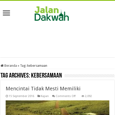
Beranda
»
Tag:
kebersamaan
Tag Archives:
kebersamaan
Mencintai Tidak Mesti Memiliki
on
15 September 2016
Kajian
Comments Off
2,092
Mencintai
Tidak
Mesti
Memiliki