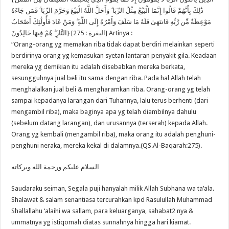
ذَٰلِكَ بِأَنَّهُمْ قَالُوا إِنَّمَا الْبَيْعُ مِثْلُ الرِّبَا ۗ وَأَحَلَّ اللَّهُ الْبَيْعَ وَحَرَّمَ الرِّبَا ۚ فَمَن جَاءَهُ
مَوْعِظَةٌ مِّن رَّبِّهِ فَانتَهَىٰ فَلَهُ مَا سَلَفَ وَأَمْرُهُ إِلَى اللَّهِ ۖ وَمَنْ عَادَ فَأُولَٰئِكَ أَصْحَابُ
النَّارِ ۖ هُمْ فِيهَا خَالِدُونَ} [البقرة : 275] Artinya :
“Orang-orang yg memakan riba tidak dapat berdiri melainkan seperti
berdirinya orang yg kemasukan syetan lantaran penyakit gila. Keadaan
mereka yg demikian itu adalah disebabkan mereka berkata,
sesungguhnya jual beli itu sama dengan riba. Pada hal Allah telah
menghalalkan jual beli & mengharamkan riba. Orang-orang yg telah
sampai kepadanya larangan dari Tuhannya, lalu terus berhenti (dari
mengambil riba), maka baginya apa yg telah diambilnya dahulu
(sebelum datang larangan), dan urusannya (terserah) kepada Allah.
Orang yg kembali (mengambil riba), maka orang itu adalah penghuni-
penghuni neraka, mereka kekal di dalamnya.(QS.Al-Baqarah:275).
السلام عليكم ورحمة الله وبركاته
Saudaraku seiman, Segala puji hanyalah milik Allah Subhana wa ta’ala.
Shalawat & salam senantiasa tercurahkan kpd Rasulullah Muhammad
Shallallahu ‘alaihi wa sallam, para keluarganya, sahabat2 nya &
ummatnya yg istiqomah diatas sunnahnya hingga hari kiamat.