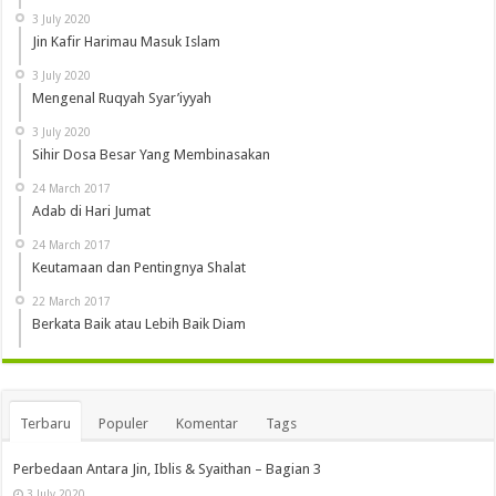
3 July 2020
Jin Kafir Harimau Masuk Islam
3 July 2020
Mengenal Ruqyah Syar’iyyah
3 July 2020
Sihir Dosa Besar Yang Membinasakan
24 March 2017
Adab di Hari Jumat
24 March 2017
Keutamaan dan Pentingnya Shalat
22 March 2017
Berkata Baik atau Lebih Baik Diam
Terbaru
Populer
Komentar
Tags
Perbedaan Antara Jin, Iblis & Syaithan – Bagian 3
3 July 2020