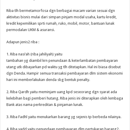
Riba tlh bermetamorfosa dgn berbagai macam varian sesuai dgn
aktivitas bisnis mulai dari simpan pinjam modal usaha, kartu kredit,
kredit kepemilikan sprti rumah, ruko, mobil, motor, bantuan lunak
permodalan UKM & asuransi.
Adapun jenis2 riba :
1. Riba nasi’ah (riba jahiliyah) yaitu
tambahan yg diambil krn penundaan & keterlambatan pembayaran
utang utk dibayarkan pd waktu yg tlh ditetapkan. Hal ini biasa disebut
dgn Denda. Hampir semua transaksi pembayaran dlm sistem ekonomi
hari ini memberlakukan denda sbg bentuk penalty.
2. Riba Qardh yaitu meminjam uang kpd seseorang dgn syarat ada
kelebihan bagi pemberi hutang. Riba jenis ini diterapkan oleh lembaga
Bank atas nama perkreditan & pinjaman lunak.
3. Riba Fadhl yaitu menukarkan barang yg sejenis tp berbeda nilainya.
4. Riba yadd yaitu penundaan pembayaran dlm pertukaran barang2.