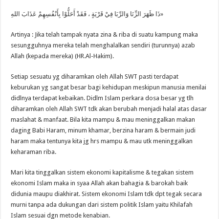
ذَا ظَهَرَ الزِّنَا وَالرِّبَا فِيْ قَرْيَةٍ ، فَقَدْ أَحَلُّوْا بِأَنْفُسِهِمْ عَذَابَ اللهِ»
Artinya : Jika telah tampak nyata zina & riba di suatu kampung maka
sesungguhnya mereka telah menghalalkan sendiri (turunnya) azab
Allah (kepada mereka) (HR.Al-Hakim).
Setiap sesuatu yg diharamkan oleh Allah SWT pasti terdapat
keburukan yg sangat besar bagi kehidupan meskipun manusia menilai
didlnya terdapat kebaikan. Didlm Islam perkara dosa besar yg tlh
diharamkan oleh Allah SWT tdk akan berubah menjadi halal atas dasar
maslahat & manfaat. Bila kita mampu & mau meninggalkan makan
daging Babi Haram, minum khamar, berzina haram & bermain judi
haram maka tentunya kita jg hrs mampu & mau utk meninggalkan
keharaman riba.
Mari kita tinggalkan sistem ekonomi kapitalisme & tegakan sistem
ekonomi Islam maka in syaa Allah akan bahagia & barokah baik
didunia maupu diakhirat. Sistem ekonomi Islam tdk dpt tegak secara
murni tanpa ada dukungan dari sistem politik Islam yaitu Khilafah
Islam sesuai dgn metode kenabian.