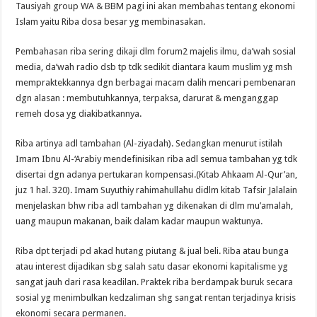
Tausiyah group WA & BBM pagi ini akan membahas tentang ekonomi
Islam yaitu Riba dosa besar yg membinasakan.
Pembahasan riba sering dikaji dlm forum2 majelis ilmu, da’wah sosial
media, da’wah radio dsb tp tdk sedikit diantara kaum muslim yg msh
mempraktekkannya dgn berbagai macam dalih mencari pembenaran
dgn alasan : membutuhkannya, terpaksa, darurat & menganggap
remeh dosa yg diakibatkannya.
Riba artinya adl tambahan (Al-ziyadah). Sedangkan menurut istilah
Imam Ibnu Al-‘Arabiy mendefinisikan riba adl semua tambahan yg tdk
disertai dgn adanya pertukaran kompensasi.(Kitab Ahkaam Al-Qur’an,
juz 1 hal. 320). Imam Suyuthiy rahimahullahu didlm kitab Tafsir Jalalain
menjelaskan bhw riba adl tambahan yg dikenakan di dlm mu’amalah,
uang maupun makanan, baik dalam kadar maupun waktunya.
Riba dpt terjadi pd akad hutang piutang & jual beli. Riba atau bunga
atau interest dijadikan sbg salah satu dasar ekonomi kapitalisme yg
sangat jauh dari rasa keadilan. Praktek riba berdampak buruk secara
sosial yg menimbulkan kedzaliman shg sangat rentan terjadinya krisis
ekonomi secara permanen.