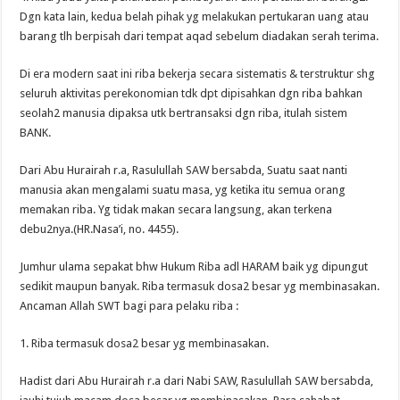
Dgn kata lain, kedua belah pihak yg melakukan pertukaran uang atau
barang tlh berpisah dari tempat aqad sebelum diadakan serah terima.
Di era modern saat ini riba bekerja secara sistematis & terstruktur shg
seluruh aktivitas perekonomian tdk dpt dipisahkan dgn riba bahkan
seolah2 manusia dipaksa utk bertransaksi dgn riba, itulah sistem
BANK.
Dari Abu Hurairah r.a, Rasulullah SAW bersabda, Suatu saat nanti
manusia akan mengalami suatu masa, yg ketika itu semua orang
memakan riba. Yg tidak makan secara langsung, akan terkena
debu2nya.(HR.Nasa’i, no. 4455).
Jumhur ulama sepakat bhw Hukum Riba adl HARAM baik yg dipungut
sedikit maupun banyak. Riba termasuk dosa2 besar yg membinasakan.
Ancaman Allah SWT bagi para pelaku riba :
1. Riba termasuk dosa2 besar yg membinasakan.
Hadist dari Abu Hurairah r.a dari Nabi SAW, Rasulullah SAW bersabda,