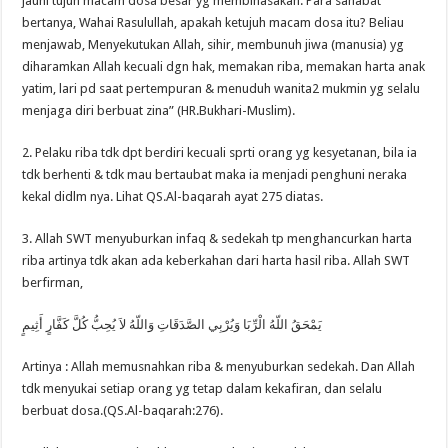
jauhi tujuh macam dosa besar yg membinasakan. Para sahabat
bertanya, Wahai Rasulullah, apakah ketujuh macam dosa itu? Beliau
menjawab, Menyekutukan Allah, sihir, membunuh jiwa (manusia) yg
diharamkan Allah kecuali dgn hak, memakan riba, memakan harta anak
yatim, lari pd saat pertempuran & menuduh wanita2 mukmin yg selalu
menjaga diri berbuat zina” (HR.Bukhari-Muslim).
2. Pelaku riba tdk dpt berdiri kecuali sprti orang yg kesyetanan, bila ia
tdk berhenti & tdk mau bertaubat maka ia menjadi penghuni neraka
kekal didlm nya. Lihat QS.Al-baqarah ayat 275 diatas.
3. Allah SWT menyuburkan infaq & sedekah tp menghancurkan harta
riba artinya tdk akan ada keberkahan dari harta hasil riba. Allah SWT
berfirman,
يَمْحَقُ اللّهُ الْرِّبَا وَيُرْبِي الصَّدَقَاتِ وَاللّهُ لاَ يُحِبُّ كُلَّ كَفَّارٍ أَثِيمٍ
Artinya : Allah memusnahkan riba & menyuburkan sedekah. Dan Allah
tdk menyukai setiap orang yg tetap dalam kekafiran, dan selalu
berbuat dosa.(QS.Al-baqarah:276).