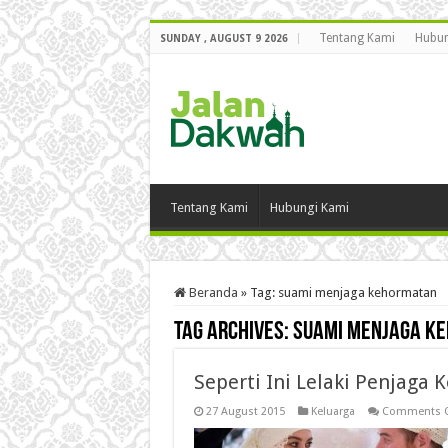
Tentang Kami
Hubun
SUNDAY , AUGUST 9 2026
Tentang Kami
Hubungi Kami
Beranda
»
Tag:
suami menjaga kehormatan
Tag Archives:
suami menjaga k
Seperti Ini Lelaki Penjaga 
27 August 2015
Keluarga
Comments O