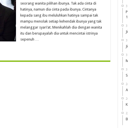
Lelaki
seorang wanita pilihan ibunya. Tak ada cinta di
Penjaga
3
Kehormatan
hatinya, namun dia cinta pada ibunya. Cintanya
Istri
P
kepada sang ibu meluluhkan hatinya sampai tak
1
mampu menolak setiap kehendak ibunya yang tak
3
melanggar syari’at. Menikahlah dia dengan wanita
J
itu dan berupayalah dia untuk mencintai istrinya
sepenuh …
3
J
3
M
3
S
2
A
2
K
2
B