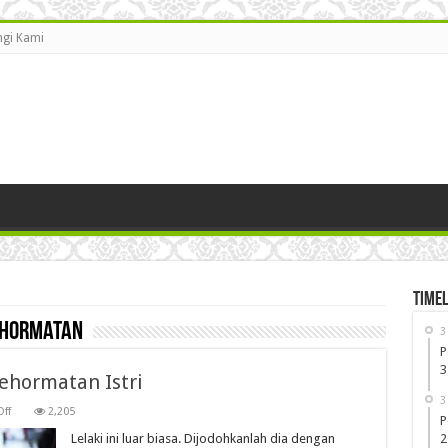
gi Kami
Timel
ehormatan
3
P
3
Kehormatan Istri
3
on
ff
2,205
P
Seperti
Ini
Lelaki ini luar biasa. Dijodohkanlah dia dengan
2