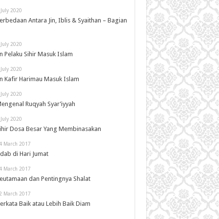
 July 2020
erbedaan Antara Jin, Iblis & Syaithan – Bagian
 July 2020
in Pelaku Sihir Masuk Islam
 July 2020
in Kafir Harimau Masuk Islam
 July 2020
engenal Ruqyah Syar’iyyah
 July 2020
ihir Dosa Besar Yang Membinasakan
4 March 2017
dab di Hari Jumat
4 March 2017
eutamaan dan Pentingnya Shalat
2 March 2017
erkata Baik atau Lebih Baik Diam