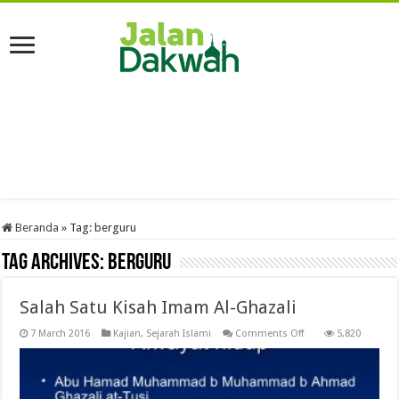
Beranda
»
Tag:
berguru
Tag Archives:
berguru
Salah Satu Kisah Imam Al-Ghazali
on
7 March 2016
Kajian
,
Sejarah Islami
Comments Off
5,820
Salah
Satu
Kisah
Imam
Al-