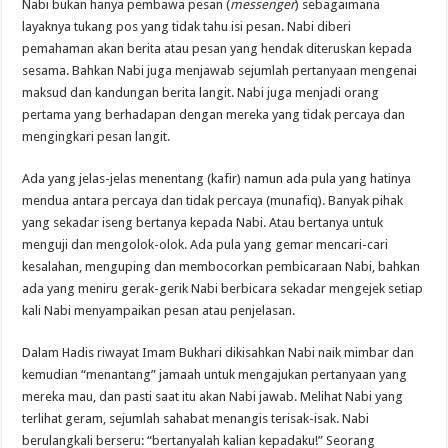
Nabi bukan hanya pembawa pesan (
messenger
) sebagaimana
layaknya tukang pos yang tidak tahu isi pesan. Nabi diberi
pemahaman akan berita atau pesan yang hendak diteruskan kepada
sesama. Bahkan Nabi juga menjawab sejumlah pertanyaan mengenai
maksud dan kandungan berita langit. Nabi juga menjadi orang
pertama yang berhadapan dengan mereka yang tidak percaya dan
mengingkari pesan langit.
Ada yang jelas-jelas menentang (kafir) namun ada pula yang hatinya
mendua antara percaya dan tidak percaya (munafiq). Banyak pihak
yang sekadar iseng bertanya kepada Nabi. Atau bertanya untuk
menguji dan mengolok-olok. Ada pula yang gemar mencari-cari
kesalahan, menguping dan membocorkan pembicaraan Nabi, bahkan
ada yang meniru gerak-gerik Nabi berbicara sekadar mengejek setiap
kali Nabi menyampaikan pesan atau penjelasan.
Dalam Hadis riwayat Imam Bukhari dikisahkan Nabi naik mimbar dan
kemudian “menantang” jamaah untuk mengajukan pertanyaan yang
mereka mau, dan pasti saat itu akan Nabi jawab. Melihat Nabi yang
terlihat geram, sejumlah sahabat menangis terisak-isak. Nabi
berulangkali berseru: “bertanyalah kalian kepadaku!” Seorang