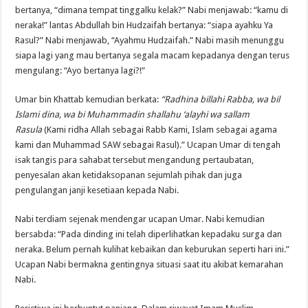
bertanya, “dimana tempat tinggalku kelak?” Nabi menjawab: “kamu di
neraka!” lantas Abdullah bin Hudzaifah bertanya: “siapa ayahku Ya
Rasul?” Nabi menjawab, “Ayahmu Hudzaifah.” Nabi masih menunggu
siapa lagi yang mau bertanya segala macam kepadanya dengan terus
mengulang: “Ayo bertanya lagi?!”
Umar bin Khattab kemudian berkata:
“Radhina billahi Rabba, wa bil
Islami dina, wa bi Muhammadin shallahu ‘alayhi wa sallam
Rasula
(Kami ridha Allah sebagai Rabb Kami, Islam sebagai agama
kami dan Muhammad SAW sebagai Rasul).” Ucapan Umar di tengah
isak tangis para sahabat tersebut mengandung pertaubatan,
penyesalan akan ketidaksopanan sejumlah pihak dan juga
pengulangan janji kesetiaan kepada Nabi.
Nabi terdiam sejenak mendengar ucapan Umar. Nabi kemudian
bersabda: “Pada dinding ini telah diperlihatkan kepadaku surga dan
neraka. Belum pernah kulihat kebaikan dan keburukan seperti hari ini.”
Ucapan Nabi bermakna gentingnya situasi saat itu akibat kemarahan
Nabi.