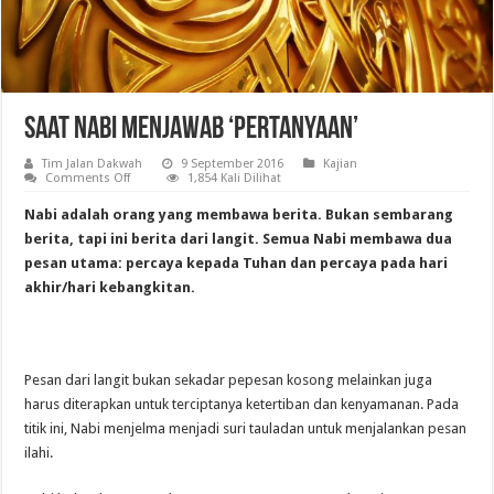
Saat Nabi Menjawab ‘Pertanyaan’
Tim Jalan Dakwah
9 September 2016
Kajian
on
Comments Off
1,854 Kali Dilihat
Saat
Nabi
Nabi adalah orang yang membawa berita. Bukan sembarang
Menjawab
‘Pertanyaan’
berita, tapi ini berita dari langit. Semua Nabi membawa dua
pesan utama: percaya kepada Tuhan dan percaya pada hari
akhir/hari kebangkitan.
Pesan dari langit bukan sekadar pepesan kosong melainkan juga
harus diterapkan untuk terciptanya ketertiban dan kenyamanan. Pada
titik ini, Nabi menjelma menjadi suri tauladan untuk menjalankan pesan
ilahi.