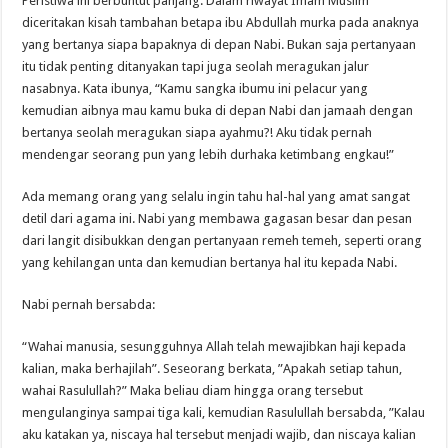
Peristiwa ini berbuntut panjang. Dalam riwayat Imam Muslim
diceritakan kisah tambahan betapa ibu Abdullah murka pada anaknya
yang bertanya siapa bapaknya di depan Nabi. Bukan saja pertanyaan
itu tidak penting ditanyakan tapi juga seolah meragukan jalur
nasabnya. Kata ibunya, “Kamu sangka ibumu ini pelacur yang
kemudian aibnya mau kamu buka di depan Nabi dan jamaah dengan
bertanya seolah meragukan siapa ayahmu?! Aku tidak pernah
mendengar seorang pun yang lebih durhaka ketimbang engkau!”
Ada memang orang yang selalu ingin tahu hal-hal yang amat sangat
detil dari agama ini. Nabi yang membawa gagasan besar dan pesan
dari langit disibukkan dengan pertanyaan remeh temeh, seperti orang
yang kehilangan unta dan kemudian bertanya hal itu kepada Nabi.
Nabi pernah bersabda:
“Wahai manusia, sesungguhnya Allah telah mewajibkan haji kepada
kalian, maka berhajilah”. Seseorang berkata, ”Apakah setiap tahun,
wahai Rasulullah?” Maka beliau diam hingga orang tersebut
mengulanginya sampai tiga kali, kemudian Rasulullah bersabda, ”Kalau
aku katakan ya, niscaya hal tersebut menjadi wajib, dan niscaya kalian