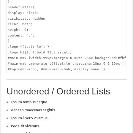
}

header:after{

display: block;

visibility: hidden;

clear: both;

height: 0;

content: ".";

}

.logo {float: left;}

.logo h1{font:bold 32pt arial;}

#main-nav {width:995px;margin:0 auto 25px;background:#fbfbfb
#main-nav .menu-alert{float:left;padding:18px 0 0 10px ;font-
#top-menu-mob , #main-menu-mob{ display:none; }
Unordered / Ordered Lists
Ipsum tempus neque.
Aenean maecenas sagittis.
Ipsum libero vivamus.
Pede sit vivamus.