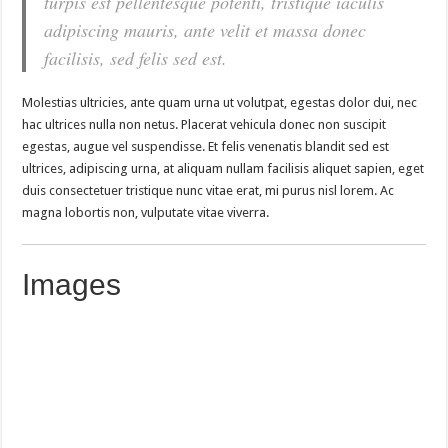
turpis est pellentesque potenti, tristique iaculis
adipiscing mauris, ante velit et massa donec
facilisis, sed felis sed est.
Molestias ultricies, ante quam urna ut volutpat, egestas dolor dui, nec
hac ultrices nulla non netus. Placerat vehicula donec non suscipit
egestas, augue vel suspendisse. Et felis venenatis blandit sed est
ultrices, adipiscing urna, at aliquam nullam facilisis aliquet sapien, eget
duis consectetuer tristique nunc vitae erat, mi purus nisl lorem. Ac
magna lobortis non, vulputate vitae viverra.
Images