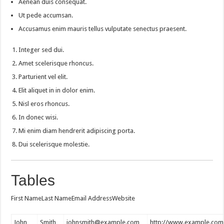
Aenean duis consequat.
Ut pede accumsan.
Accusamus enim mauris tellus vulputate senectus praesent.
Integer sed dui.
Amet scelerisque rhoncus.
Parturient vel elit.
Elit aliquet in in dolor enim.
Nisl eros rhoncus.
In donec wisi.
Mi enim diam hendrerit adipiscing porta.
Dui scelerisque molestie.
Tables
First NameLast NameEmail AddressWebsite
John
Smith
johnsmith@example.com
http://www.example.com