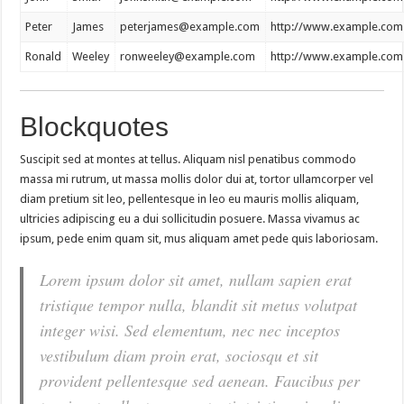
Peter
James
peterjames@example.com
http://www.example.com
Ronald
Weeley
ronweeley@example.com
http://www.example.com
Blockquotes
Suscipit sed at montes at tellus. Aliquam nisl penatibus commodo
massa mi rutrum, ut massa mollis dolor dui at, tortor ullamcorper vel
diam pretium sit leo, pellentesque in leo eu mauris mollis aliquam,
ultricies adipiscing eu a dui sollicitudin posuere. Massa vivamus ac
ipsum, pede enim quam sit, mus aliquam amet pede quis laboriosam.
Lorem ipsum dolor sit amet, nullam sapien erat
tristique tempor nulla, blandit sit metus volutpat
integer wisi. Sed elementum, nec nec inceptos
vestibulum diam proin erat, sociosqu et sit
provident pellentesque sed aenean. Faucibus per