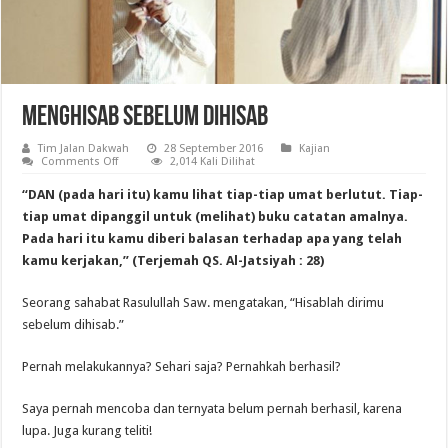
Menghisab Sebelum Dihisab
Tim Jalan Dakwah
28 September 2016
Kajian
on
Comments Off
2,014 Kali Dilihat
Menghisab
Sebelum
“DAN (pada hari itu) kamu lihat tiap-tiap umat berlutut. Tiap-
Dihisab
tiap umat dipanggil untuk (melihat) buku catatan amalnya.
Pada hari itu kamu diberi balasan terhadap apa yang telah
kamu kerjakan,” (Terjemah QS. Al-Jatsiyah : 28)
Seorang sahabat Rasulullah Saw. mengatakan, “Hisablah dirimu
sebelum dihisab.”
Pernah melakukannya? Sehari saja? Pernahkah berhasil?
Saya pernah mencoba dan ternyata belum pernah berhasil, karena
lupa. Juga kurang teliti!