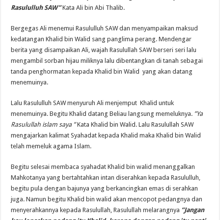
Rasululluh SAW”
Kata Ali bin Abi Thalib.
Bergegas Ali menemui Rasululluh SAW dan menyampaikan maksud
kedatangan Khalid bin Walid sang panglima perang. Mendengar
berita yang disampaikan Ali, wajah Rasulullah SAW berseri seri lalu
mengambil sorban hijau miliknya lalu dibentangkan di tanah sebagai
tanda penghormatan kepada Khalid bin Walid yang akan datang
menemuinya.
Lalu Rasululluh SAW menyuruh Ali menjemput Khalid untuk
menemuinya. Begitu Khalid datang Beliau langsung memeluknya.
”Ya
Rasulullah islam saya ”
Kata Khalid bin Walid. Lalu Rasulullah SAW
mengajarkan kalimat Syahadat kepada Khalid maka Khalid bin Walid
telah memeluk agama Islam.
Begitu selesai membaca syahadat Khalid bin walid menanggalkan
Mahkotanya yang bertahtahkan intan diserahkan kepada Rasululluh,
begitu pula dengan bajunya yang berkancingkan emas di serahkan
juga. Namun begitu Khalid bin walid akan mencopot pedangnya dan
menyerahkannya kepada Rasulullah, Rasulullah melarangnya
”Jangan