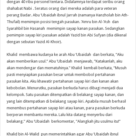
dengan 40 ribu personel tentara. Didalamnya terdapat seribu orang
shahabat Nabi . Seratus orang dari mereka adalah para veteran
perang Badar. Abu ’Ubaidah ibnul Jarrah (namanya Hanzholah bin Ath-
Thufail) memimpin posisi tengah pasukan. ’Amru bin Al-’Ash dan
Syarahbil bin Hasanah memimpin sayap kanan pasukan. Sedangkan
pemimpin sayap kiri pasukan adalah Yazid bin Abi Sufyan (dia dikenal
dengan sebutan Yazid Al-Khoir).
Khalid membawa kudanya ke arah Abu ’Ubaidah dan berkata, ”Aku
akan memberikan usul.” Abu ’Ubaidah menjawab, ”Katakanlah, aku
akan mendengar dan mematuhinya.” Khalid kembali berkata, ”Musuh
pasti menyiapkan pasukan besar untuk membobol pertahanan
pasukan kita. Aku khawatir pertahanan sayap kiri dan kanan akan
kebobolan. Menurutku, pasukan berkuda harus dibagi menjadi dua
kelompok. Satu pasukan ditempatkan di belakang sayap kanan, dan
yang lain ditempatkan di belakang sayap kiri. Apabila musuh berhasil
menembus pertahanan sayap kiri atau kanan, para pasukan berkuda
berperan membantu mereka. Lalu kita datang menyerbu dari
belakang.” Abu ’Ubaidah berkomentar, ”Alangkah jitu usulmu itu!”
Khalid bin Al-Walid pun memerintahkan agar Abu ’Ubaidah ibnul