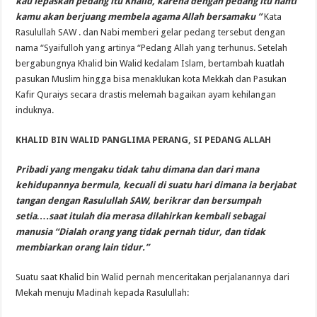
kau lepaskan pedang itu Khalid, karena dengan pedang itu nanti
kamu akan berjuang membela agama Allah bersamaku ”
Kata
Rasulullah SAW . dan Nabi memberi gelar pedang tersebut dengan
nama “Syaifulloh yang artinya “Pedang Allah yang terhunus. Setelah
bergabungnya Khalid bin Walid kedalam Islam, bertambah kuatlah
pasukan Muslim hingga bisa menaklukan kota Mekkah dan Pasukan
Kafir Quraiys secara drastis melemah bagaikan ayam kehilangan
induknya.
KHALID BIN WALID
PANGLIMA PERANG, SI PEDANG ALLAH
Pribadi yang mengaku tidak tahu dimana dan dari mana
kehidupannya bermula, kecuali di suatu hari dimana ia berjabat
tangan dengan Rasulullah SAW, berikrar dan bersumpah
setia….saat itulah dia merasa dilahirkan kembali sebagai
manusia “Dialah orang yang tidak
pernah tidur, dan tidak
membiarkan orang lain tidur.”
Suatu saat Khalid bin Walid pernah menceritakan perjalanannya dari
Mekah menuju Madinah kepada Rasulullah: