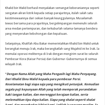
Khalid bin Walid berhasil menyalakan semangat keberaniannya seperti
sengatan aliran listrik kepada setiap parajuritnya, itulah salah satu
keistimewaannya dari sekian banyak keunggulannya. Musailamah
tewas bersama para prajuritnya, bergelimpangan memenuhi seluruh
area medan pertempuran, dan terkuburlah selama-lamanya bendera
yang menyerukan kebohongan dan kepalsuan.
Selanjutnya, Khalifah Abu Bakar memerintahkan Khalid bin Walid untuk
berangkat menuju Irak, maka berangkatlah sang Mujahid ini ke Irak. Ia
memulai operasi meliternya di Irak dengan mengirim surat ke seluruh
Pembesar Kisra (Kaisar Persia) dan Gubernur-Gubernurnya di semua
wilayah Irak.
“
Dengan Nama Allah yang Maha Pengasih lagi Maha Penyayang.
Dari Khalid Ibnu Walid kepada para pembesar Persi.
Keselamatan bagi siapa saja yang mengikuti petunjuk. Kemudian
segala puji kepunyaan Allah yang telah memporak porandakan
kaki tangan kalian, dan merenggut kerajaan kalian, serta
melemahkan tipu daya kalian. Siapa yang shalat seperti shalat
kami, dan menghadap kiblat kami, jadilah ia seorang muslim. Ia