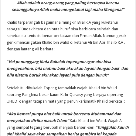
Allah adalah orang-orang yang paling bertaqwa karena
sesungguhnya Allah maha mengetahui lagi maha Mengenal”
Khalid terperangah bagaimana mungkin Bilal R.A yang kuketahui
sebagai Budak hitam dan buta huruf bisa berbicara seindah dan
sehebat itu tentu itu benar perkataan dan Firman Allah. Namun gerak
gerik mencurigakan Khalid bin walid di ketahui Ali bin Abi Thalib R.A ,
dengan lantang Ali berkata :
”
Hai penunggang Kuda Bukalah topengmu agar aku bisa
mengenalimu, bila niatmu baik aku akan layani dengan baik dan
bila niatmu buruk aku akan layani pula dengan buruk”
Setelah itu dibukalah Topeng tampaklah wajah Khalid bin Walid
seorang Panglima besar kaum Kafir Quraisy yang berjaya diperang
UHUD dengan tatapan mata yang penuh karismatik Khalid berkata :
”Aku kemari punya niat baik untuk bertemu Muhammad dan
menyatakan diriku masuk Islam”
Kata Khalid bin Walid. Wajah Ali
yang sempat tegang berubah menjadi berseri-seri
”Tunggulah kau di
sini Khalid saya akan sampaikan berita gembira ini kepada