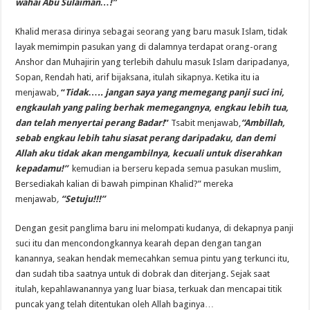
wahai Abu Sulaiman…!”
Khalid merasa dirinya sebagai seorang yang baru masuk Islam, tidak
layak memimpin pasukan yang di dalamnya terdapat orang-orang
Anshor dan Muhajirin yang terlebih dahulu masuk Islam daripadanya,
Sopan, Rendah hati, arif bijaksana, itulah sikapnya. Ketika itu ia
menjawab,
“
Tidak….. jangan saya yang memegang panji suci ini,
engkaulah yang paling berhak memegangnya, engkau lebih tua,
dan telah menyertai perang Badar!
”
Tsabit menjawab,
“Ambillah,
sebab engkau lebih tahu siasat perang daripadaku, dan demi
Allah aku tidak akan mengambilnya, kecuali untuk diserahkan
kepadamu!”
kemudian ia berseru kepada semua pasukan muslim,
Bersediakah kalian di bawah pimpinan Khalid?” mereka
menjawab
,
“Setuju!!!”
Dengan gesit panglima baru ini melompati kudanya, di dekapnya panji
suci itu dan mencondongkannya kearah depan dengan tangan
kanannya, seakan hendak memecahkan semua pintu yang terkunci itu,
dan sudah tiba saatnya untuk di dobrak dan diterjang. Sejak saat
itulah, kepahlawanannya yang luar biasa, terkuak dan mencapai titik
puncak yang telah ditentukan oleh Allah baginya…