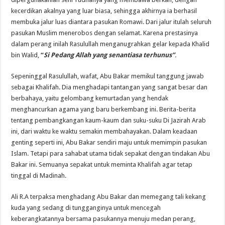
kecerdikan akalnya yang luar biasa, sehingga akhirnya ia berhasil
membuka jalur luas diantara pasukan Romawi. Dari jalur itulah seluruh
pasukan Muslim menerobos dengan selamat. Karena prestasinya
dalam perang inilah Rasulullah menganugrahkan gelar kepada Khalid
bin Walid,
“
Si Pedang Allah yang senantiasa terhunus”
.
Sepeninggal Rasulullah, wafat, Abu Bakar memikul tanggung jawab
sebagai Khalifah. Dia menghadapi tantangan yang sangat besar dan
berbahaya, yaitu gelombang kemurtadan yang hendak
menghancurkan agama yang baru berkembang ini. Berita-berita
tentang pembangkangan kaum-kaum dan suku-suku Di Jazirah Arab
ini, dari waktu ke waktu semakin membahayakan. Dalam keadaan
genting seperti ini, Abu Bakar sendiri maju untuk memimpin pasukan
Islam. Tetapi para sahabat utama tidak sepakat dengan tindakan Abu
Bakar ini. Semuanya sepakat untuk meminta Khalifah agar tetap
tinggal di Madinah.
Ali R.A terpaksa menghadang Abu Bakar dan memegang tali kekang
kuda yang sedang di tungganginya untuk mencegah
keberangkatannya bersama pasukannya menuju medan perang,