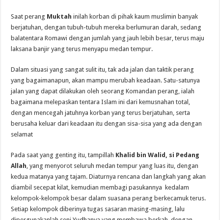
Saat perang
Muktah
inilah korban di pihak kaum muslimin banyak
berjatuhan, dengan tubuh-tubuh mereka berlumuran darah, sedang
balatentara Romawi dengan jumlah yang jauh lebih besar, terus maju
laksana banjir yang terus menyapu medan tempur.
Dalam situasi yang sangat sulit itu, tak ada jalan dan taktik perang
yang bagaimanapun, akan mampu merubah keadaan. Satu-satunya
jalan yang dapat dilakukan oleh seorang Komandan perang, ialah
bagaimana melepaskan tentara Islam ini dari kemusnahan total,
dengan mencegah jatuhnya korban yang terus berjatuhan, serta
berusaha keluar dari keadaan itu dengan sisa-sisa yang ada dengan
selamat
Pada saat yang genting itu, tampillah
Khalid bin Walid, si Pedang
Allah
, yang menyorot seluruh medan tempur yang luas itu, dengan
kedua matanya yang tajam. Diaturnya rencana dan langkah yang akan
diambil secepat kilat, kemudian membagi pasukannya kedalam
kelompok-kelompok besar dalam suasana perang berkecamuk terus.
Setiap kelompok diberinya tugas sasaran masing-masing, lalu
dipergunakanlah seni Yudhanya yang membawa berkah, dengan