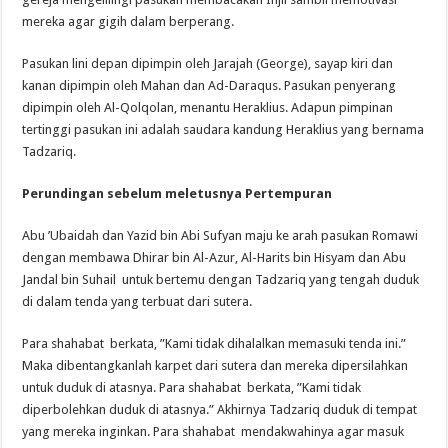
mereka agar gigih dalam berperang.
Pasukan lini depan dipimpin oleh Jarajah (George), sayap kiri dan
kanan dipimpin oleh Mahan dan Ad-Daraqus. Pasukan penyerang
dipimpin oleh Al-Qolqolan, menantu Heraklius. Adapun pimpinan
tertinggi pasukan ini adalah saudara kandung Heraklius yang bernama
Tadzariq.
Perundingan sebelum meletusnya Pertempuran
Abu ’Ubaidah dan Yazid bin Abi Sufyan maju ke arah pasukan Romawi
dengan membawa Dhirar bin Al-Azur, Al-Harits bin Hisyam dan Abu
Jandal bin Suhail untuk bertemu dengan Tadzariq yang tengah duduk
di dalam tenda yang terbuat dari sutera.
Para shahabat berkata, ”Kami tidak dihalalkan memasuki tenda ini.”
Maka dibentangkanlah karpet dari sutera dan mereka dipersilahkan
untuk duduk di atasnya. Para shahabat berkata, ”Kami tidak
diperbolehkan duduk di atasnya.” Akhirnya Tadzariq duduk di tempat
yang mereka inginkan. Para shahabat mendakwahinya agar masuk