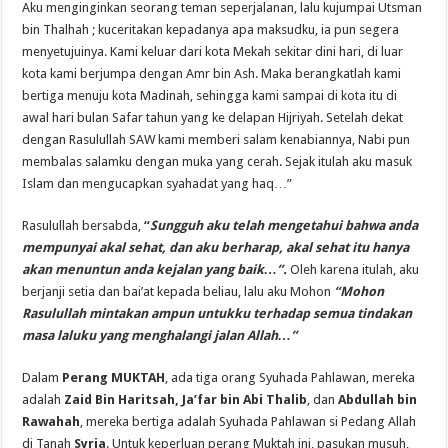
Aku menginginkan seorang teman seperjalanan, lalu kujumpai Utsman
bin Thalhah ; kuceritakan kepadanya apa maksudku, ia pun segera
menyetujuinya. Kami keluar dari kota Mekah sekitar dini hari, di luar
kota kami berjumpa dengan Amr bin Ash. Maka berangkatlah kami
bertiga menuju kota Madinah, sehingga kami sampai di kota itu di
awal hari bulan Safar tahun yang ke delapan Hijriyah. Setelah dekat
dengan Rasulullah SAW kami memberi salam kenabiannya, Nabi pun
membalas salamku dengan muka yang cerah. Sejak itulah aku masuk
Islam dan mengucapkan syahadat yang haq…”
Rasulullah bersabda,
“
Sungguh aku telah mengetahui bahwa anda
mempunyai akal sehat, dan aku berharap, akal sehat itu hanya
akan menuntun anda kejalan yang baik…”.
Oleh karena itulah, aku
berjanji setia dan bai’at kepada beliau, lalu aku Mohon
“Mohon
Rasulullah mintakan ampun untukku terhadap semua tindakan
masa laluku yang menghalangi jalan Allah…”
Dalam
Perang MUKTAH
, ada tiga orang Syuhada Pahlawan, mereka
adalah
Zaid Bin Haritsah,
Ja’far bin Abi Thalib
, dan
Abdullah bin
Rawahah
, mereka bertiga adalah Syuhada Pahlawan si Pedang Allah
di Tanah
Syria
. Untuk keperluan perang Muktah ini, pasukan musuh,