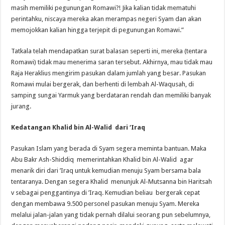
masih memiliki pegunungan Romawi?! Jika kalian tidak mematuhi
perintahku, niscaya mereka akan merampas negeri Syam dan akan
memojokkan kalian hingga terjepit di pegunungan Romawi.”
Tatkala telah mendapatkan surat balasan seperti ini, mereka (tentara
Romawi) tidak mau menerima saran tersebut. Akhirnya, mau tidak mau
Raja Heraklius mengirim pasukan dalam jumlah yang besar. Pasukan
Romawi mulai bergerak, dan berhenti di lembah Al-Waqusah, di
samping sungai Yarmuk yang berdataran rendah dan memiliki banyak
jurang.
Kedatangan Khalid bin Al-Walid dari ‘Iraq
Pasukan Islam yang berada di Syam segera meminta bantuan. Maka
Abu Bakr Ash-Shiddiq memerintahkan Khalid bin Al-Walid agar
menarik diri dari ’Iraq untuk kemudian menuju Syam bersama bala
tentaranya. Dengan segera Khalid menunjuk Al-Mutsanna bin Haritsah
v sebagai penggantinya di ’Iraq. Kemudian beliau bergerak cepat
dengan membawa 9.500 personel pasukan menuju Syam. Mereka
melalui jalan-jalan yang tidak pernah dilalui seorang pun sebelumnya,