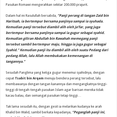
Pasukan Romawi mengerahkan sekitar 200.000 prajurit.
Dalam hal ini Rasulullah bersabda,
“Panji perang di tangan Zaid bin
Haritsah, ia bertempur bersama panjinya sampai ia syuhada.
Kemudian panji tersebut diambil alih oleh Ja’far, yang juga
bertempur bersama panjinya sampai ia gugur sebagai syahid.
Kemudian giliran Abdullah bin Rawahah memegang panji
tersebut sambil bertempur maju, hingga ia juga gugur sebagai
Syahid.” Kemudian panji itu diambil alih oleh suatu Pedang dari
pedang Allah, lalu Allah membukakan kemenangan di
tangannya.”
Sesudah Panglima yang ketiga gugur menemui syahidnya, dengan
cepat
Tsabit bin Arqam
menuju bendera perang tersebut, lalu
membawanya dengan tangan kanannya dan mengangkatnya tinggi-
tinggi di tengah-tengah pasukan Islam agar barisan mereka tidak
kacau balau, dan semangat pasukan tetap tinggi…
Tak lama sesudah itu, dengan gesit ia melarikan kudanya ke arah
Khalid bin Walid, sambil berkata kepadanya,
“Peganglah panji ini,