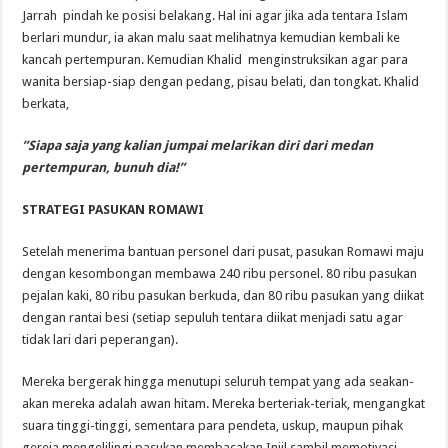
Jarrah pindah ke posisi belakang. Hal ini agar jika ada tentara Islam
berlari mundur, ia akan malu saat melihatnya kemudian kembali ke
kancah pertempuran. Kemudian Khalid menginstruksikan agar para
wanita bersiap-siap dengan pedang, pisau belati, dan tongkat. Khalid
berkata,
”Siapa saja yang kalian jumpai melarikan diri dari medan
pertempuran, bunuh dia!”
STRATEGI PASUKAN ROMAWI
Setelah menerima bantuan personel dari pusat, pasukan Romawi maju
dengan kesombongan membawa 240 ribu personel. 80 ribu pasukan
pejalan kaki, 80 ribu pasukan berkuda, dan 80 ribu pasukan yang diikat
dengan rantai besi (setiap sepuluh tentara diikat menjadi satu agar
tidak lari dari peperangan).
Mereka bergerak hingga menutupi seluruh tempat yang ada seakan-
akan mereka adalah awan hitam. Mereka berteriak-teriak, mengangkat
suara tinggi-tinggi, sementara para pendeta, uskup, maupun pihak
gereja mengelilingi pasukan membacakan Injil sambil memotivasi