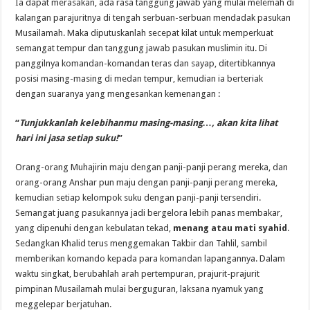
Ia dapat merasakan, ada rasa tanggung jawab yang mulai melemah di
kalangan parajuritnya di tengah serbuan-serbuan mendadak pasukan
Musailamah. Maka diputuskanlah secepat kilat untuk memperkuat
semangat tempur dan tanggung jawab pasukan muslimin itu. Di
panggilnya komandan-komandan teras dan sayap, ditertibkannya
posisi masing-masing di medan tempur, kemudian ia berteriak
dengan suaranya yang mengesankan kemenangan :
“
Tunjukkanlah kelebihanmu masing-masing…, akan kita lihat
hari ini jasa setiap suku!
”
Orang-orang Muhajirin maju dengan panji-panji perang mereka, dan
orang-orang Anshar pun maju dengan panji-panji perang mereka,
kemudian setiap kelompok suku dengan panji-panji tersendiri.
Semangat juang pasukannya jadi bergelora lebih panas membakar,
yang dipenuhi dengan kebulatan tekad,
menang atau mati syahid
.
Sedangkan Khalid terus menggemakan Takbir dan Tahlil, sambil
memberikan komando kepada para komandan lapangannya. Dalam
waktu singkat, berubahlah arah pertempuran, prajurit-prajurit
pimpinan Musailamah mulai berguguran, laksana nyamuk yang
meggelepar berjatuhan.