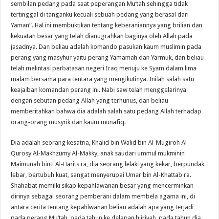
sembilan pedang pada saat peperangan Mu’tah sehingga tidak
tertinggal di tanganku kecuali sebuah pedang yang berasal dari
Yaman”. Hal ini membuktikan tentang keberaniannya yang brilian dan
kekuatan besar yang telah dianugrahkan baginya oleh Allah pada
jasadnya. Dan beliau adalah komando pasukan kaum muslimin pada
perang yang masyhur yaitu perang Yamamah dan Yarmuk, dan beliau
telah melintasi perbatasan negeri Iraq menuju ke Syam dalam lima
malam bersama para tentara yang mengikutinya. Inilah salah satu
keajaiban komandan perang ini. Nabi saw telah menggelarinya
dengan sebutan pedang Allah yang terhunus, dan beliau
memberitahkan bahwa dia adalah salah satu pedang Allah terhadap
orang-orang musyrik dan kaum munafiq.
Dia adalah seorang kesatria, Khalid bin Walid bin Al-Mugiroh Al-
Qurosy Al-Makhzumy Al-Makky, anak saudari ummul mukminin
Maimunah binti Al-Harits ra, dia seorang lelaki yang kekar, berpundak
lebar, bertubuh kuat, sangat menyerupai Umar bin Al-Khattab ra.
Shahabat memilki sikap kepahlawanan besar yang mencerminkan
dirinya sebagai seorang pemberani dalam membela agama ini, di
antara cerita tentang kepahlwanan beliau adalah apa yang terjadi
pada perang Mu’tah, pada tahun ke delapan hijriyah, pada tahun dia