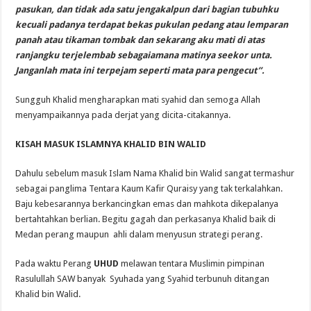
pasukan, dan tidak ada satu jengakalpun dari bagian tubuhku
kecuali padanya terdapat bekas pukulan pedang atau lemparan
panah atau tikaman tombak dan sekarang aku mati di atas
ranjangku terjelembab sebagaiamana matinya seekor unta.
Janganlah mata ini terpejam seperti mata para pengecut”.
Sungguh Khalid mengharapkan mati syahid dan semoga Allah
menyampaikannya pada derjat yang dicita-citakannya.
KISAH MASUK ISLAMNYA
KHALID BIN WALID
Dahulu sebelum masuk Islam Nama Khalid bin Walid sangat termashur
sebagai panglima Tentara Kaum Kafir Quraisy yang tak terkalahkan.
Baju kebesarannya berkancingkan emas dan mahkota dikepalanya
bertahtahkan berlian. Begitu gagah dan perkasanya Khalid baik di
Medan perang maupun ahli dalam menyusun strategi perang.
Pada waktu Perang
UHUD
melawan tentara Muslimin pimpinan
Rasulullah SAW banyak Syuhada yang Syahid terbunuh ditangan
Khalid bin Walid.