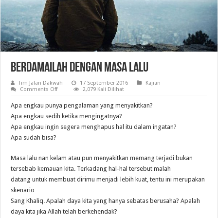
Berdamailah dengan Masa Lalu
Tim Jalan Dakwah
17 September 2016
Kajian
on
Comments Off
2,079 Kali Dilihat
Berdamailah
dengan
Apa engkau punya pengalaman yang menyakitkan?
Masa
Lalu
Apa engkau sedih ketika mengingatnya?
Apa engkau ingin segera menghapus hal itu dalam ingatan?
Apa sudah bisa?
Masa lalu nan kelam atau pun menyakitkan memang terjadi bukan
tersebab kemauan kita. Terkadang hal-hal tersebut malah
datang untuk membuat dirimu menjadi lebih kuat, tentu ini merupakan
skenario
Sang Khaliq. Apalah daya kita yang hanya sebatas berusaha? Apalah
daya kita jika Allah telah berkehendak?