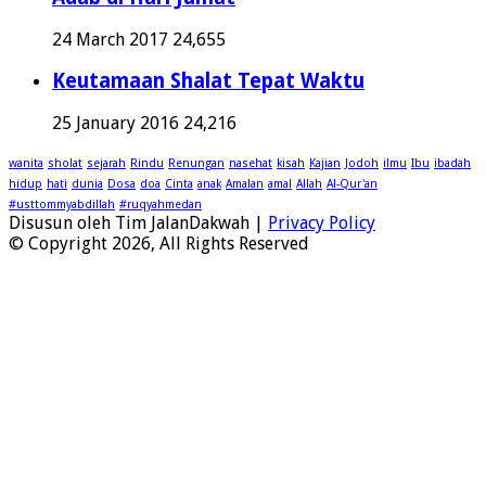
24 March 2017
24,655
Keutamaan Shalat Tepat Waktu
25 January 2016
24,216
wanita
sholat
sejarah
Rindu
Renungan
nasehat
kisah
Kajian
Jodoh
ilmu
Ibu
ibadah
hidup
hati
dunia
Dosa
doa
Cinta
anak
Amalan
amal
Allah
Al-Qur'an
#usttommyabdillah
#ruqyahmedan
Disusun oleh Tim JalanDakwah |
Privacy Policy
© Copyright 2026, All Rights Reserved