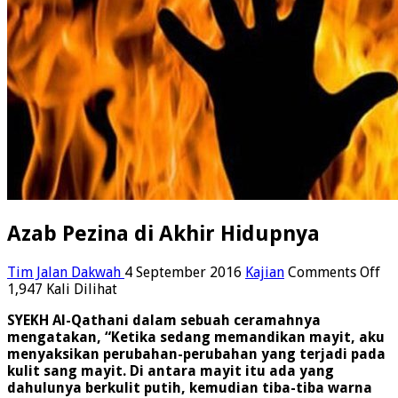
Azab Pezina di Akhir Hidupnya
on
Tim Jalan Dakwah
4 September 2016
Kajian
Comments Off
Az
1,947 Kali Dilihat
Pe
SYEKH Al-Qathani dalam sebuah ceramahnya
di
mengatakan, “Ketika sedang memandikan mayit, aku
Ak
menyaksikan perubahan-perubahan yang terjadi pada
Hi
kulit sang mayit. Di antara mayit itu ada yang
dahulunya berkulit putih, kemudian tiba-tiba warna