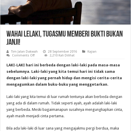
Wahai Lelaki, Tugasmu Memberi Bukti bukan
Janji!
Tim Jalan Dakwah
28 September 2016
Kajian
on
Comments Off
2,210 Kali Dilihat
Wahai
Lelaki,
LAKI-LAKI hari ini berbeda dengan laki-laki pada masa-masa
Tugasmu
Memberi
sebelumnya. Laki-laki yang kita temui hari ini tidak sama
Bukti
dengan laki-laki yang pernah hidup dan mengisi cerita-cerita
bukan
Janji!
mengagumkan dalam buku-buku yang menggetarkan.
Laki-laki yang kita temui di luar rumah tentunya akan berbeda dengan
yang ada di dalam rumah. Tidak seperti ayah, ayah adalah laki-laki
yang berbeda. Meski bagaimanapun susahnya mengungkapkan cinta,
ayah masih menjadi cinta pertama.
Bila ada laki-laki di luar sana yang mengajakmu pergi berdua, maka