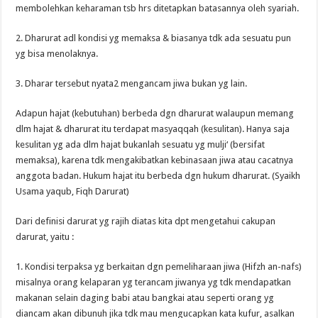
membolehkan keharaman tsb hrs ditetapkan batasannya oleh syariah.
2. Dharurat adl kondisi yg memaksa & biasanya tdk ada sesuatu pun
yg bisa menolaknya.
3. Dharar tersebut nyata2 mengancam jiwa bukan yg lain.
Adapun hajat (kebutuhan) berbeda dgn dharurat walaupun memang
dlm hajat & dharurat itu terdapat masyaqqah (kesulitan). Hanya saja
kesulitan yg ada dlm hajat bukanlah sesuatu yg mulji‘ (bersifat
memaksa), karena tdk mengakibatkan kebinasaan jiwa atau cacatnya
anggota badan. Hukum hajat itu berbeda dgn hukum dharurat. (Syaikh
Usama yaqub, Fiqh Darurat)
Dari definisi darurat yg rajih diatas kita dpt mengetahui cakupan
darurat, yaitu :
1. Kondisi terpaksa yg berkaitan dgn pemeliharaan jiwa (Hifzh an-nafs)
misalnya orang kelaparan yg terancam jiwanya yg tdk mendapatkan
makanan selain daging babi atau bangkai atau seperti orang yg
diancam akan dibunuh jika tdk mau mengucapkan kata kufur, asalkan