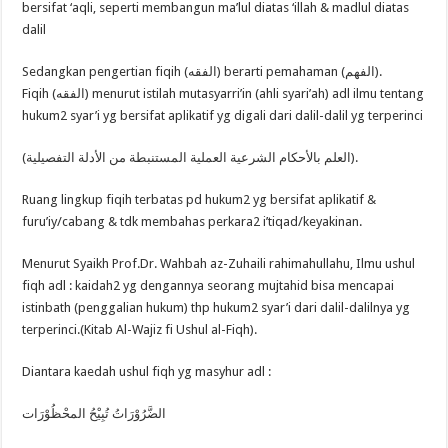
bersifat ‘aqli, seperti membangun ma’lul diatas ‘illah & madlul diatas
dalil
Sedangkan pengertian fiqih (الفقه) berarti pemahaman (الفهم).
Fiqih (الفقه) menurut istilah mutasyarri’in (ahli syari’ah) adl ilmu tentang
hukum2 syar’i yg bersifat aplikatif yg digali dari dalil-dalil yg terperinci
(العلم بالأحكام الشرعية العملية المستنبطة من الأدلة التفصيلية).
Ruang lingkup fiqih terbatas pd hukum2 yg bersifat aplikatif &
furu’iy/cabang & tdk membahas perkara2 i’tiqad/keyakinan.
Menurut Syaikh Prof.Dr. Wahbah az-Zuhaili rahimahullahu, Ilmu ushul
fiqh adl : kaidah2 yg dengannya seorang mujtahid bisa mencapai
istinbath (penggalian hukum) thp hukum2 syar’i dari dalil-dalilnya yg
terperinci.(Kitab Al-Wajiz fi Ushul al-Fiqh).
Diantara kaedah ushul fiqh yg masyhur adl :
الضَّرُوْرَاتُ تُبِيْحُ المحْظُوْرَات