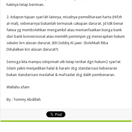
hatinya tetap beriman.
2. Adapun tujuan syari’ah lainnya, misalnya pemeliharaan harta (Hifzh
al-mal), sebenarnya bukanlah termasuk cakupan darurat. Jd tdk benar
fatwa yg membolehkan mengambil atau memanfaatkan bunga bank
dari bank konvensional atau memilih pemimpin yg menerapkan hukum
sekuler krn alasan darurat. (KH.Siddiq Al-jawi : Bolehkah Riba
Dihalalkan krn alasan darurat?)
Semoga kita mampu istiqomah utk tetap terikat dgn hukum2 syari’at
Islam yakni menjadikan halal & haram sbg standarisasi kebenaran
bukan standarisasi maslahat & mafsadat sbg dalih pembenaran.
Wallahu a’lam
By : Tommy Abdillah