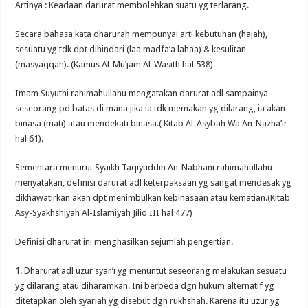
Artinya : Keadaan darurat membolehkan suatu yg terlarang.
Secara bahasa kata dharurah mempunyai arti kebutuhan (hajah),
sesuatu yg tdk dpt dihindari (laa madfa’a lahaa) & kesulitan
(masyaqqah). (Kamus Al-Mu’jam Al-Wasith hal 538)
Imam Suyuthi rahimahullahu mengatakan darurat adl sampainya
seseorang pd batas di mana jika ia tdk memakan yg dilarang, ia akan
binasa (mati) atau mendekati binasa.( Kitab Al-Asybah Wa An-Nazha’ir
hal 61).
Sementara menurut Syaikh Taqiyuddin An-Nabhani rahimahullahu
menyatakan, definisi darurat adl keterpaksaan yg sangat mendesak yg
dikhawatirkan akan dpt menimbulkan kebinasaan atau kematian.(Kitab
Asy-Syakhshiyah Al-Islamiyah Jilid III hal 477)
Definisi dharurat ini menghasilkan sejumlah pengertian.
1. Dharurat adl uzur syar’i yg menuntut seseorang melakukan sesuatu
yg dilarang atau diharamkan. Ini berbeda dgn hukum alternatif yg
ditetapkan oleh syariah yg disebut dgn rukhshah. Karena itu uzur yg