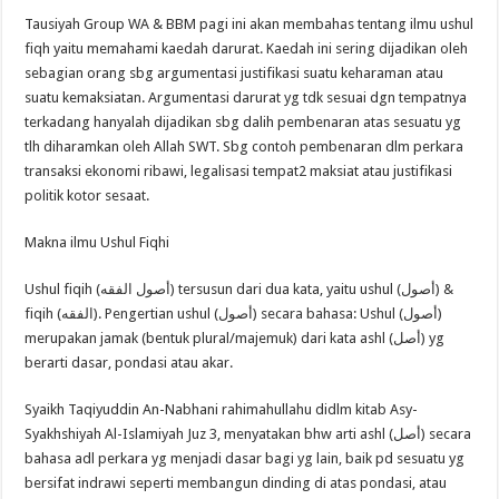
Tausiyah Group WA & BBM pagi ini akan membahas tentang ilmu ushul
fiqh yaitu memahami kaedah darurat. Kaedah ini sering dijadikan oleh
sebagian orang sbg argumentasi justifikasi suatu keharaman atau
suatu kemaksiatan. Argumentasi darurat yg tdk sesuai dgn tempatnya
terkadang hanyalah dijadikan sbg dalih pembenaran atas sesuatu yg
tlh diharamkan oleh Allah SWT. Sbg contoh pembenaran dlm perkara
transaksi ekonomi ribawi, legalisasi tempat2 maksiat atau justifikasi
politik kotor sesaat.
Makna ilmu Ushul Fiqhi
Ushul fiqih (أصول الفقه) tersusun dari dua kata, yaitu ushul (أصول) &
fiqih (الفقه). Pengertian ushul (أصول) secara bahasa: Ushul (أصول)
merupakan jamak (bentuk plural/majemuk) dari kata ashl (أصل) yg
berarti dasar, pondasi atau akar.
Syaikh Taqiyuddin An-Nabhani rahimahullahu didlm kitab Asy-
Syakhshiyah Al-Islamiyah Juz 3, menyatakan bhw arti ashl (أصل) secara
bahasa adl perkara yg menjadi dasar bagi yg lain, baik pd sesuatu yg
bersifat indrawi seperti membangun dinding di atas pondasi, atau