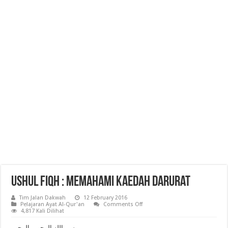
Ushul Fiqh : Memahami Kaedah Darurat
Tim Jalan Dakwah
12 February 2016
on
Pelajaran Ayat Al-Qur'an
Comments Off
Ushul
4,817 Kali Dilihat
Fiqh
:
بسم الله الرحمن الرحيم