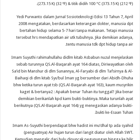
(273.15 K) (32 ºF) & titik didih 100 °C (373.15 K) (212 ºF).
Yedi Purwanto dalam Jurnal Sosioteknologi Edisi 13 Tahun 7, April
2008 mengatakan, berdasarkan keterangan dokter, manusia dpt
bertahan hidup selama 5-7 hari tanpa makanan. Tetapi manusia
tersebut hrs mendapatkan air utk tubuhnya. Jika demikian adanya,
tentu manusia tdk dpt hidup tanpa air.
Imam Suyuthi rahimahullahu didlm kitab Asbabun nuzul menjelaskan
sebab turunnya QS.Al-Baqarah ayat 164 diatas, Diriwayatkan oleh
Sa’id bin Manshur di dlm Sunannya, Al-Faryabi di dlm Tafsirnya & Al-
Baihaqi di dlm kitab Syu’bul Iman yg bersumber dari Abidh-Dhuha
bhw ketika turun ayat tsb (QS.Al-Baqarah ayat 163), kaum musyrikin
kaget & bertanya2 : Apakah benar Tuhan itu tunggal? Jika benar
demikian berikanlah kpd kami bukti-buktinya. Maka turunlah ayat
berikutnya (QS.Al-Baqarah ayat 164) yg menegaskan adanya bukti-
bukti ke-Esaan Tuhan.
Imam As-Suyuthi berpendapat bhw hadist ini mu’dhal tp ada syahid
(penguatnya) Air hujan turun dari langit diatur oleh Allah SWT.
Kemudian mengalir dari hulu dipuncak pegunungan hingga ke hilir