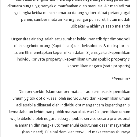
dimuara sungai yg banyak dimanfaatkan oleh manusia. Air menjadi zat
yg langka ketika musim kemarau datang yg berakibat petani gagal
panen, sumber mata air kering, sungai pun surut, hutan mudah
dibakar & akhirnya asap melanda.
Urgensitas air sbg salah satu sumber kehidupan tdk dpt dimonopoli
oleh segelintir orang (Kapitalisasi) utk dieksploitasi & di eksplorasi.
Islam tlh menetapkan kepemilikan dalam 3 jenis yaitu : kepemilikan
individu (private property), kepemilikan umum (public property &
kepemilikan negara (state property).
*Penutup*
Dlm perspektif Islam sumber mata air adl termasuk kepemilikan
umum yg tdk dpt dikuasai oleh individu. Arti dari kepemilikan umum
adl apabila dikuasai oleh individu dpt mengancam kepentingan &
kemaslahatan kehidupan publik masyarakat. Aset2 kepemilikan umum
wajib dikelola oleh negara sebagai public service secara profesional
& amanah dlm rangka utk memenuhi kebutuhan dasar masyarakat
(basic need). Bila hal demikian terwujud maka termasuk upaya