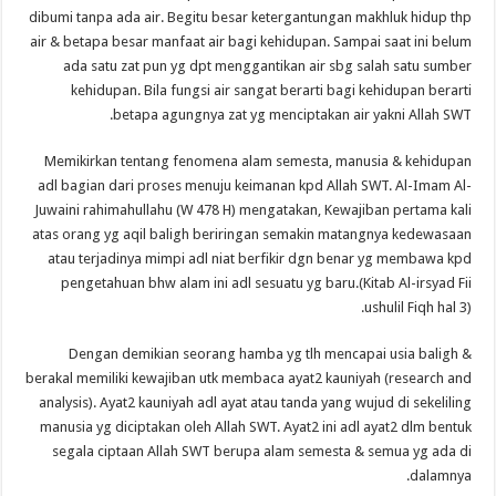
dibumi tanpa ada air. Begitu besar ketergantungan makhluk hidup thp
air & betapa besar manfaat air bagi kehidupan. Sampai saat ini belum
ada satu zat pun yg dpt menggantikan air sbg salah satu sumber
kehidupan. Bila fungsi air sangat berarti bagi kehidupan berarti
betapa agungnya zat yg menciptakan air yakni Allah SWT.
Memikirkan tentang fenomena alam semesta, manusia & kehidupan
adl bagian dari proses menuju keimanan kpd Allah SWT. Al-Imam Al-
Juwaini rahimahullahu (W 478 H) mengatakan, Kewajiban pertama kali
atas orang yg aqil baligh beriringan semakin matangnya kedewasaan
atau terjadinya mimpi adl niat berfikir dgn benar yg membawa kpd
pengetahuan bhw alam ini adl sesuatu yg baru.(Kitab Al-irsyad Fii
ushulil Fiqh hal 3).
Dengan demikian seorang hamba yg tlh mencapai usia baligh &
berakal memiliki kewajiban utk membaca ayat2 kauniyah (research and
analysis). Ayat2 kauniyah adl ayat atau tanda yang wujud di sekeliling
manusia yg diciptakan oleh Allah SWT. Ayat2 ini adl ayat2 dlm bentuk
segala ciptaan Allah SWT berupa alam semesta & semua yg ada di
dalamnya.