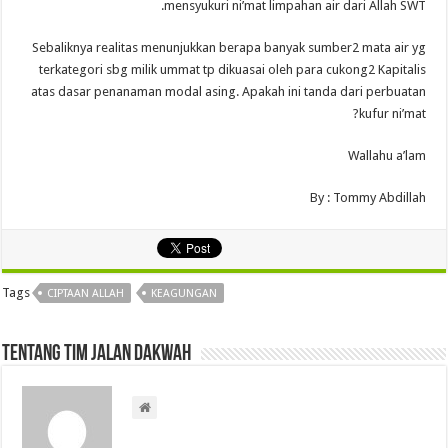
mensyukuri ni’mat limpahan air dari Allah SWT.
Sebaliknya realitas menunjukkan berapa banyak sumber2 mata air yg
terkategori sbg milik ummat tp dikuasai oleh para cukong2 Kapitalis
atas dasar penanaman modal asing. Apakah ini tanda dari perbuatan
kufur ni’mat?
Wallahu a’lam
By : Tommy Abdillah
Tags
CIPTAAN ALLAH
KEAGUNGAN
Tentang Tim Jalan Dakwah