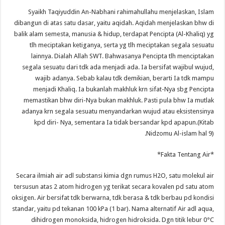
Syaikh Taqiyuddin An-Nabhani rahimahullahu menjelaskan, Islam
dibangun di atas satu dasar, yaitu aqidah. Aqidah menjelaskan bhw di
balik alam semesta, manusia & hidup, terdapat Pencipta (Al-Khaliq) yg
tlh meciptakan ketiganya, serta yg tlh meciptakan segala sesuatu
lainnya. Dialah Allah SWT. Bahwasanya Pencipta tlh menciptakan
segala sesuatu dari tdk ada menjadi ada. Ia bersifat wajibul wujud,
wajib adanya. Sebab kalau tdk demikian, berarti Ia tdk mampu
menjadi Khaliq. Ia bukanlah makhluk krn sifat-Nya sbg Pencipta
memastikan bhw diri-Nya bukan makhluk. Pasti pula bhw Ia mutlak
adanya krn segala sesuatu menyandarkan wujud atau eksistensinya
kpd diri- Nya, sementara Ia tidak bersandar kpd apapun.(Kitab
Nidzomu Al-islam hal 9).
*Fakta Tentang Air*
Secara ilmiah air adl substansi kimia dgn rumus H2O, satu molekul air
tersusun atas 2 atom hidrogen yg terikat secara kovalen pd satu atom
oksigen. Air bersifat tdk berwarna, tdk berasa & tdk berbau pd kondisi
standar, yaitu pd tekanan 100 kPa (1 bar). Nama alternatif Air adl aqua,
dihidrogen monoksida, hidrogen hidroksida. Dgn titik lebur 0°C