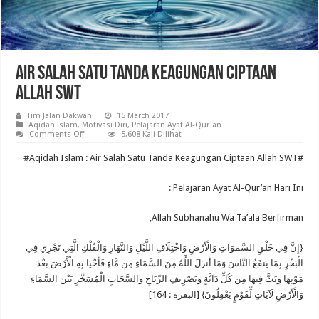
Air Salah Satu Tanda Keagungan Ciptaan
Allah SWT
Tim Jalan Dakwah
15 March 2017
Aqidah Islam
,
Motivasi Diri
,
Pelajaran Ayat Al-Qur'an
on
Comments Off
5,608 Kali Dilihat
Air
Salah
Aqidah
Islam : Air Salah Satu Tanda Keagungan Ciptaan Allah SWT#
#
Satu
Tanda
Keagungan
Pelajaran Ayat Al-Qur’an Hari Ini :
Ciptaan
Allah
SWT
Allah Subhanahu Wa Ta’ala Berfirman,
{إِنَّ فِي خَلْقِ السَّمَوَاتِ وَالْأَرْضِ وَاخْتِلَافِ اللَّيْلِ وَالنَّهَارِ وَالْفُلْكِ الَّتِي تَجْرِي فِي
الْبَحْرِ بِمَا يَنفَعُ النَّاسَ وَمَا أَنزَلَ اللَّهُ مِنَ السَّمَاءِ مِن مَّاءٍ فَأَحْيَا بِهِ الْأَرْضَ بَعْدَ
مَوْتِهَا وَبَثَّ فِيهَا مِن كُلِّ دَابَّةٍ وَتَصْرِيفِ الرِّيَاحِ وَالسَّحَابِ الْمُسَخَّرِ بَيْنَ السَّمَاءِ
وَالْأَرْضِ لَآيَاتٍ لِّقَوْمٍ يَعْقِلُونَ} [البقرة : 164]