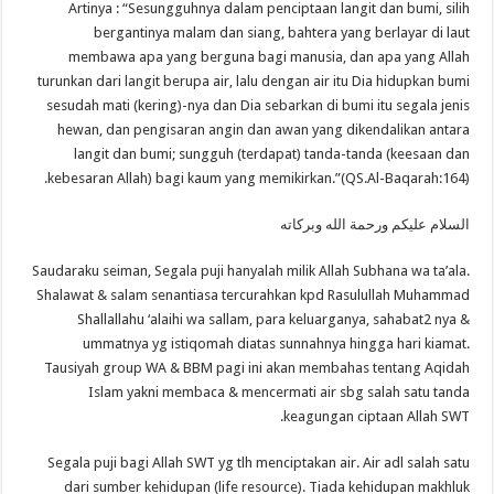
Artinya : “Sesungguhnya dalam penciptaan langit dan bumi, silih
bergantinya malam dan siang, bahtera yang berlayar di laut
membawa apa yang berguna bagi manusia, dan apa yang Allah
turunkan dari langit berupa air, lalu dengan air itu Dia hidupkan bumi
sesudah mati (kering)-nya dan Dia sebarkan di bumi itu segala jenis
hewan, dan pengisaran angin dan awan yang dikendalikan antara
langit dan bumi; sungguh (terdapat) tanda-tanda (keesaan dan
kebesaran Allah) bagi kaum yang memikirkan.”(QS.Al-Baqarah:164).
السلام عليكم ورحمة الله وبركاته
Saudaraku seiman, Segala puji hanyalah milik Allah Subhana wa ta’ala.
Shalawat & salam senantiasa tercurahkan kpd Rasulullah Muhammad
Shallallahu ‘alaihi wa sallam, para keluarganya, sahabat2 nya &
ummatnya yg istiqomah diatas sunnahnya hingga hari kiamat.
Tausiyah group WA & BBM pagi ini akan membahas tentang Aqidah
Islam yakni membaca & mencermati air sbg salah satu tanda
keagungan ciptaan Allah SWT.
Segala puji bagi Allah SWT yg tlh menciptakan air. Air adl salah satu
dari sumber kehidupan (life resource). Tiada kehidupan makhluk