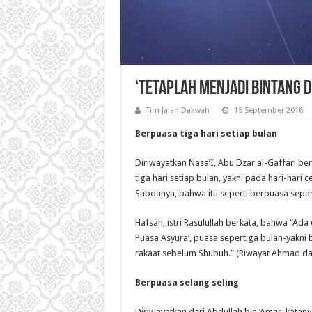
‘Tetaplah Menjadi Bintang di
Tim Jalan Dakwah
15 September 2016
Berpuasa tiga hari setiap bulan
Diriwayatkan Nasa’I, Abu Dzar al-Gaffari be
tiga hari setiap bulan, yakni pada hari-hari 
Sabdanya, bahwa itu seperti berpuasa sepa
Hafsah, istri Rasulullah berkata, bahwa “Ada
Puasa Asyura’, puasa sepertiga bulan-yakni bu
rakaat sebelum Shubuh.” (Riwayat Ahmad da
Berpuasa selang seling
Diriwayatkan dari Abdullah bin ‘Amar, katany