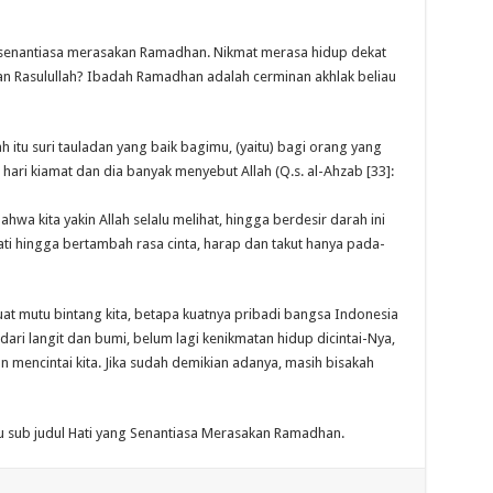
 senantiasa merasakan Ramadhan. Nikmat merasa hidup dekat
an Rasulullah? Ibadah Ramadhan adalah cerminan akhlak beliau
h itu suri tauladan yang baik bagimu, (yaitu) bagi orang yang
ari kiamat dan dia banyak menyebut Allah (Q.s. al-Ahzab [33]:
hwa kita yakin Allah selalu melihat, hingga berdesir darah ini
ti hingga bertambah rasa cinta, harap dan takut hanya pada-
uat mutu bintang kita, betapa kuatnya pribadi bangsa Indonesia
 dari langit dan bumi, belum lagi kenikmatan hidup dicintai-Nya,
 mencintai kita. Jika sudah demikian adanya, masih bisakah
?
mu sub judul Hati yang Senantiasa Merasakan Ramadhan.