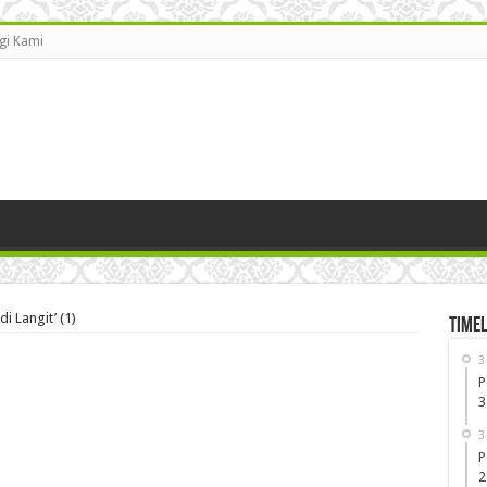
gi Kami
i Langit’ (1)
Timel
3
P
3
3
P
2