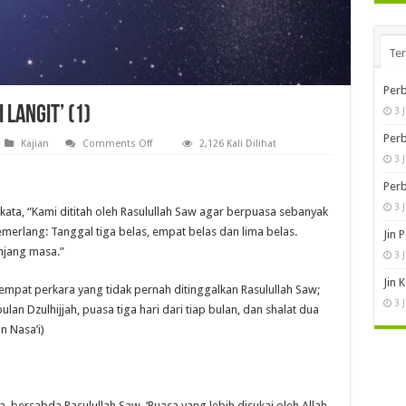
Te
Perb
 Langit’ (1)
3 
Perb
on
Kajian
Comments Off
2,126 Kali Dilihat
‘Tetaplah
3 
Menjadi
Bintang
Perb
di
Langit’
3 
rkata, “Kami dititah oleh Rasulullah Saw agar berpuasa sebanyak
(1)
cemerlang: Tanggal tiga belas, empat belas dan lima belas.
Jin 
njang masa.”
3 
Jin 
 empat perkara yang tidak pernah ditinggalkan Rasulullah Saw;
3 
lan Dzulhijjah, puasa tiga hari dari tiap bulan, dan shalat dua
n Nasa’i)
a, bersabda Rasulullah Saw, ‘Puasa yang lebih disukai oleh Allah,