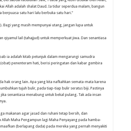
ukai Allah adalah shalat Daud. Ia tidur seperdua malam, bangun
a berpuasa satu hari lalu berbuka satu hari.”
). Bagi yang masih mempunyai utang, jangan lupa untuk
an qiyamul lail (tahajjud) untuk memperkuat jiwa. Dan senantiasa
Sebab ia adalah kitab petunjuk dalam mengarungi samudra
(obat) penenteram hati, berisi peringatan dan kabar gembira
ada hak orang lain. Apa yang kita nafkahkan semata-mata karena
buhkan tujuh bulir, pada tiap-tiap bulir seratus biji. Pastinya
 jika senantiasa menabung untuk bekal pulang. Tak ada insan
nya.
aga makanan agar jasad dan ruhani tetap bersih, dan
na Allah Maha Pengampun lagi Maha Penyayang pada hamba-
emaafkan (berlapang dada) pada mereka yang pernah menyakiti