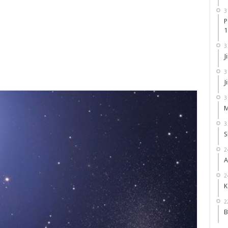
3
P
1
3
J
3
J
3
M
3
S
2
A
2
K
2
B