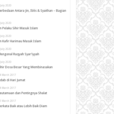
 July 2020
erbedaan Antara Jin, Iblis & Syaithan – Bagian
 July 2020
in Pelaku Sihir Masuk Islam
 July 2020
in Kafir Harimau Masuk Islam
 July 2020
engenal Ruqyah Syar’iyyah
 July 2020
ihir Dosa Besar Yang Membinasakan
4 March 2017
dab di Hari Jumat
4 March 2017
eutamaan dan Pentingnya Shalat
2 March 2017
erkata Baik atau Lebih Baik Diam