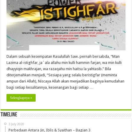
Dalam sebuah kesempatan Rasulullah Saw. pernah bersabda, “Man
Lazima al-istighfar, ja`ala allahu min kulli hammin farjan, wa min kulli
dhayyiqin makhrajan, wa razaqahu min haitsu la yahtasib.” Bila
diterjemahkan menjadi, “Sesiapa yang selalu beristigfar (meminta
ampun dari Allah), Niscaya Allah akan menjadikan baginya kemudahan
bagi setiap kesulitannya, kesenangan bagi setiap …
Selengkapnya »
Timeline
3 July 2020
Perbedaan Antara Jin, Iblis & Syaithan – Bagian 3