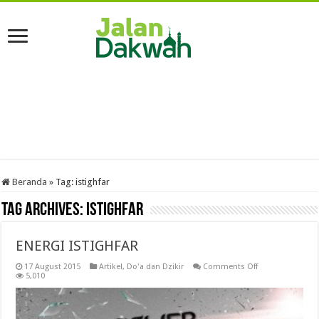
Beranda
»
Tag:
istighfar
Tag Archives:
istighfar
ENERGI ISTIGHFAR
on
17 August 2015
Artikel
,
Do'a dan Dzikir
Comments Off
ENERGI
5,010
ISTIGHFAR