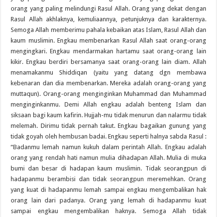
orang yang paling melindungi Rasul Allah. Orang yang dekat dengan
Rasul Allah akhlaknya, kemuliaannya, petunjuknya dan karakternya.
Semoga Allah memberimu pahala kebaikan atas Islam, Rasul Allah dan
kaum muslimin. Engkau membenarkan Rasul Allah saat orang-orang
mengingkari. Engkau mendarmakan hartamu saat orang-orang lain
kikir. Engkau berdiri bersamanya saat orang-orang lain diam. Allah
menamakanmu Shiddiqan (yaitu yang datang dgn membawa
kebenaran dan dia membenarkan. Mereka adalah orang-orang yang
muttaqun). Orang-orang menginginkan Muhammad dan Muhammad
menginginkanmu. Demi Allah engkau adalah benteng Islam dan
siksaan bagi kaum kafirin. Hujjah-mu tidak menurun dan nalarmu tidak
melemah. Dirimu tidak pernah takut. Engkau bagaikan gunung yang
tidak goyah oleh hembusan badai. Engkau seperti halnya sabda Rasul :
“Badanmu lemah namun kukuh dalam perintah Allah. Engkau adalah
orang yang rendah hati namun mulia dihadapan Allah. Mulia di muka
bumi dan besar di hadapan kaum muslimin. Tidak seorangpun di
hadapanmu berambisi dan tidak seorangpun meremehkan. Orang
yang kuat di hadapanmu lemah sampai engkau mengembalikan hak
orang lain dari padanya. Orang yang lemah di hadapanmu kuat
sampai engkau mengembalikan haknya. Semoga Allah tidak