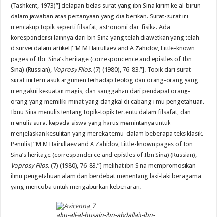
(Tashkent, 1973)”]
delapan belas
surat yang ibn Sina kirim ke al-biruni
dalam jawaban
atas pertanyaan yang
dia berikan.
Surat-surat ini
mencakup topik seperti
filsafat
,
astronomi dan fisika
.
Ada
korespondensi
lainnya
dari
bin Sina
yang telah
diawetkan
yang telah
disurvei
dalam artikel
[“M M Hairullaev and A Zahidov, Little-known
pages of Ibn Sina’s heritage (correspondence and epistles of Ibn
Sina) (Russian),
Voprosy Filos.
(7) (1980), 76-83.”].
Topik
dari
surat-
surat ini
termasuk
argumen terhadap
teolog
dan orang-orang
yang
mengakui
kekuatan magis
,
dan
sanggahan
dari
pendapat
orang-
orang yang
memiliki
minat yang
dangkal
di
cabang
ilmu
pengetahuan
.
Ibnu
Sina
menulis tentang
topik-topik tertentu
dalam filsafat
,
dan
menulis
surat kepada
siswa yang
harus
memintanya untuk
menjelaskan
kesulitan yang mereka
temui dalam
beberapa teks
klasik
.
Penulis
[“M M Hairullaev and A Zahidov, Little-known pages of Ibn
Sina’s heritage (correspondence and epistles of Ibn Sina) (Russian),
Voprosy Filos.
(7) (1980), 76-83.”]
melihat
ibn
Sina
mempromosikan
ilmu pengetahuan
alam dan
berdebat
menentang laki-laki
ber
agama
yang mencoba untuk mengaburkan
kebenaran
.
abu-ali-al-husain-ibn-abdallah-ibn-