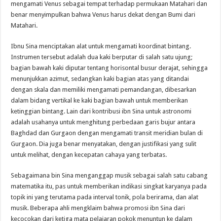
mengamati
Venus
sebagai tempat
terhadap
permukaan Matahari
dan
benar
menyimpulkan bahwa
Venus
harus
dekat dengan Bumi
dari
Matahari
.
Ibnu
Sina
menciptakan
alat untuk
mengamati
koordinat
bintang.
Instrumen tersebut adalah dua kaki berputar di salah satu ujung;
bagian bawah kaki diputar tentang horisontal busur derajat, sehingga
menunjukkan azimut, sedangkan kaki bagian atas yang ditandai
dengan skala dan memiliki mengamati pemandangan, dibesarkan
dalam bidang vertikal ke kaki bagian bawah untuk memberikan
ketinggian bintang. Lain dari kontribusi ibn Sina untuk astronomi
adalah usahanya untuk menghitung perbedaan garis bujur antara
Baghdad dan Gurgaon dengan mengamati transit meridian bulan di
Gurgaon. Dia juga benar menyatakan, dengan justifikasi yang sulit
untuk melihat, dengan kecepatan cahaya yang terbatas.
Sebagaimana
bin Sina
menganggap
musik sebagai salah satu cabang
matematika itu, pas untuk memberikan indikasi singkat karyanya pada
topik ini yang terutama pada interval tonik, pola berirama, dan alat
musik. Beberapa ahli mengklaim bahwa promosi ibn Sina dari
kecocokan dari ketiga mata pelajaran pokok menuntun ke dalam