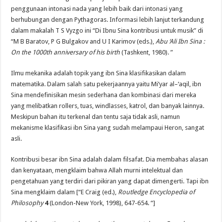
penggunaan intonasi nada yang lebih baik dari intonasi yang
berhubungan dengan Pythagoras. Informasi lebih lanjut terkandung
dalam makalah T S Vyzgo ini
“
Di Ibnu Sina kontribusi
untuk musik” di
“M B Baratov, P G Bulgakov and U I Karimov (eds.),
Abu ‘Ali Ibn Sina :
On the 1000th anniversary of his birth
(Tashkent, 1980). ”
Ilmu mekanika
adalah topik
yang
ibn
Sina
klasifikasikan dalam
matematika
.
Dalam salah satu pekerjaannya
yaitu
Mi’yar
al
–
‘aqil,
ibn
Sina
mendefinisikan
mesin sederhana
dan kombinasi
dari mereka
yang
melibatkan
rollers
,
tuas
,
windlasses
,
katrol
,
dan banyak lainnya
.
Meskipun
bahan itu
terkenal
dan tentu saja tidak
asli,
namun
mekanisme
klasifikasi
ibn
Sina
yang sudah melampaui
Heron
,
sangat
asli
.
K
ontribusi besar
ibn
Sina
adalah
dalam filsafat. Dia membahas alasan
dan kenyataan, mengklaim bahwa Allah murni intelektual dan
pengetahuan yang terdiri dari pikiran yang dapat dimengerti. Tapi ibn
Sina mengklaim dalam [“E Craig (ed.),
Routledge Encyclopedia of
Philosophy
4
(London-New York, 1998), 647-654. “]