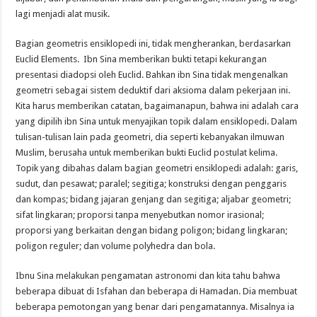
lagi menjadi alat musik.
Bagian
geometris
ensiklopedi ini
,
tidak mengherankan
,
berdasarkan
Euclid
Elements
.
Ibn
Sina
memberikan bukti tetapi
kekurangan
presentasi
diadopsi oleh
Euclid
.
Bahkan ibn Sina
tidak
mengenalkan
geometri
sebagai sistem
deduktif
dari
aksioma
dalam pekerjaan
ini
.
Kita harus memberikan catatan,
bagaimanapun, bahwa
ini adalah cara
yang
dipilih ibn Sina untuk menyajikan topik dalam ensiklopedi. Dalam
tulisan-tulisan lain pada geometri, dia seperti kebanyakan ilmuwan
Muslim, berusaha untuk memberikan bukti Euclid postulat kelima.
Topik yang dibahas dalam bagian geometri ensiklopedi adalah: garis
,
sudut
,
dan pesawat
;
paralel
;
segitiga; konstruksi dengan penggaris
dan kompas; bidang jajaran genjang dan segitiga; aljabar geometri;
sifat lingkaran; proporsi tanpa menyebutkan nomor irasional;
proporsi yang berkaitan dengan bidang poligon; bidang lingkaran;
poligon reguler; dan volume polyhedra dan bola.
Ibnu
Sina
me
lakukan pengamatan
astronomi
dan kita
tahu bahwa
beberapa
dibuat
di
Isfahan
dan beberapa
di
Hamadan
.
Dia membuat
beberapa
pemotongan
yang benar dari
pengamatannya
.
Misalnya
ia