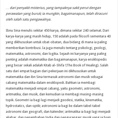
… dari
penyakit misterius
,
yang tampaknya sakit perut
dengan
perawatan yang buruk;
ia mungkin
,
bagaimanapun
,
telah diracuni
oleh salah satu
pengawalnya.
Ibnu Sina
menulis
sekitar 450
karya
,
dimana sekitar
240
selamat
.
Dari
karya-karya
yang masih hidup
,
150
adalah
pada filosofi
sementara
40
yang
dikhususkan untuk
obat-obatan,
dua bidang
di mana
ia paling
memberikan kontribusi
.
Ia
juga menulis
tentang psikologi
,
geologi
,
matematika
,
astronomi
,
dan logika
.
Sejauh ini karyanya
yang paling
penting
adalah
matematika
dan
bagaimanapun,
karya
ensiklopedis
yang
besar sekali
adalah
Kitab al
–
Shifa
‘
(
The
Book of
Healing
).
Salah
satu dari empat
bagian
dari pekerjaan ini
dikhususkan
untuk
matematika
dan
ibn
Sina
termasuk
astronomi dan
musik sebagai
cabang matematika
dalam
ensiklopedi
. Bahkan ia membagi
matematika menjadi empat cabang, yaitu
geometri
,
astronomi
,
aritmatika
,
dan musik
, dan kemudian ia membagi masing-masing
topik.
Geometri
ia
bagi lagi menjadi
geodesi
,
statika
,
kinematika
,
hydrostatics
,
dan optik
;
astronomi
ia
bagi
ke dalam tabel-tabel
astronomi
dan
geografi
,
dan
kalender
;
aritmatika
ia
bagi lagi menjadi
aljabar
,
dan penambahan India dan pengurangan; musik yang ia bagi