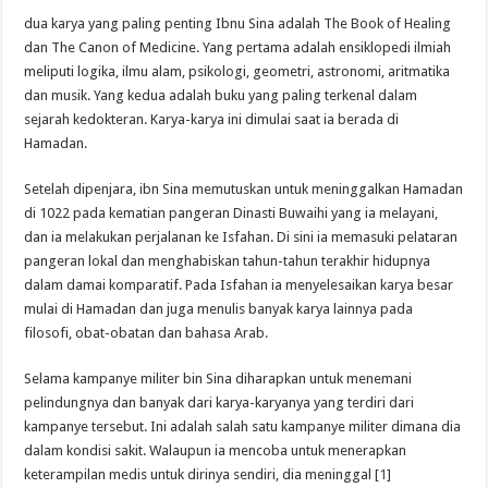
dua karya
yang paling penting
Ibnu
Sina
adalah
The
Book
of Healing
dan
The
Canon
of Medicine
.
Yang pertama adalah
ensiklopedi
ilmiah
meliputi
logika
,
ilmu alam
,
psikologi
,
geometri
,
astronomi
,
aritmatika
dan musik
.
Yang kedua
adalah buku
yang paling
terkenal
dalam
sejarah
kedokteran
.
Karya-karya ini
dimulai
saat ia berada di
Hamadan
.
Setelah dipenjara
,
ibn
Sina
memutuskan untuk meninggalkan
Hamadan
di
1022
pada kematian
pangeran
Dinasti Buwaihi
yang
ia melayani
,
dan
ia melakukan perjalanan ke
Isfahan
.
Di sini ia
memasuki
pelataran
pangeran
lokal dan
menghabiskan tahun-tahun
terakhir hidupnya
dalam damai
komparatif
.
Pada
Isfahan
ia menyelesaikan
karya
besar
mulai
di
Hamadan
dan
juga menulis
banyak karya
lainnya
pada
filosofi
,
obat-obatan dan
bahasa Arab
.
Selama
kampanye militer
bin Sina
diharapkan
untuk menemani
pelindungnya
dan banyak dari
karya-karyanya
yang terdiri
dari
kampanye
tersebut
.
Ini
adalah salah satu kampanye
militer dimana dia
dalam kondisi sakit.
Walaupun ia mencoba untuk
menerapkan
keterampilan
medis untuk dirinya sendiri
, dia meninggal [
1
]