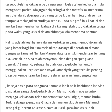
tersebut telah ia dikuasai pada usia enam belas tahun ketika dia mulai
mengobati pasien. Dia juga belajar logika dan metafisika, menerima
instruksi dari beberapa guru yang terbaik dari hari, tetapi di semua
tempat ia melanjutkan studinya sendiri. Pada biografi ini ( lihat
ini
dan
ini
) ibn Sina menekankan bahwa dia kurang lebih otodidak akan tetapi
pada waktu yang krusial dalam hidupnya, dia menerima bantuan.
Hal itu adalah keahliannya dalam kedokteran yang membuktikan nilai
yang besar bagi ibn Sina melalui reputasinya di daerah itu dimana
penguasa Samanid Nuh bin Mansur datang untuk mendengar tentang
dia. Setelah ibn Sina telah menyembuhkan dengan “penguasa
penyakit” Samanid, sebagai hadiah, dia diperbolehkan untuk
menggunakan Perpustakaan Royal Samaniyah yang terbukti penting
bagi perkembangan ibn Sina di seluruh jajaran ilmu pengetahuan.
Jika saja nasib para penguasa Samanid lebih baik, kehidupan ibn Sina
pasti akan sangat berbeda. Nuh bin Mansur, dalam upaya untuk
menjaga kekuasaan, telah menempatkan Sebüktigin, mantan budak
Turki, sebagai penguasa Ghazni dan menunjuk putranya Mahmud
sebagai gubernur Khurasan. Namun Turki Qarakhanids, sudah