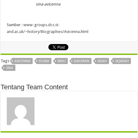
sina-avicenna
Sumber :
www-groups.dcs.st-
and.ac.uk/~history/Biographies/Avicenna.html
Tags
AVICENNA
DUNIA
IBNU
ILMUWAN
KISAH
SEJARAH
SINA
Tentang Team Content