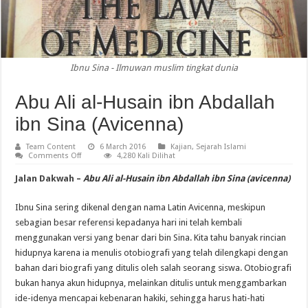
Ibnu Sina - Ilmuwan muslim tingkat dunia
Abu Ali al-Husain ibn Abdallah
ibn Sina (Avicenna)
Team Content
6 March 2016
Kajian
,
Sejarah Islami
on
Comments Off
4,280 Kali Dilihat
Abu
Ali
Jalan Dakwah
–
Abu Ali al-Husain ibn Abdallah ibn Sina (avicenna)
al-
Husain
ibn
Ibnu Sina sering dikenal dengan nama Latin Avicenna, meskipun
Abdallah
ibn
sebagian besar referensi kepadanya hari ini telah kembali
Sina
(Avicenna)
menggunakan versi yang benar dari bin Sina. Kita tahu banyak rincian
hidupnya karena ia menulis otobiografi yang telah dilengkapi dengan
bahan dari biografi yang ditulis oleh salah seorang siswa. Otobiografi
bukan hanya akun hidupnya, melainkan ditulis untuk menggambarkan
ide-idenya mencapai kebenaran hakiki, sehingga harus hati-hati