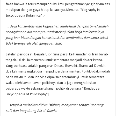
fakta bahwa ia
terus memproduksi
ilmu pengetahuan yang berkualitas
meskipun
dengan
gaya
hidup
kacau
nya
. Menurut “Biography in
Encyclopedia Britannica” :-
…
daya konsentrasi
dan
kegagahan intelektual
dari
[
ibn Sina]
adalah
sebagaimana dia
mampu untuk
melanjutkan kerja intelektualnya
yang
luar biasa dengan konsistensi
dan
kontinuitas dan
sama sekali
tidak
terengaruh oleh
gangguan
luar
.
Setelah
periode ini
berjalan, ibn
Sina
pergi ke
Hamadan
di Iran
barat-
tengah
.
Di sini ia
menetap untuk
sementara menjadi
dokter istana
.
Yang berkuasa
adalah pangeran
Dinasti Buwaihi
,
Shams
ad-
Dawlah,
dua kali
mengangkat dia
menjadi perdana menteri.
Politik tidak mudah
pada waktu itu dan
ibn Sina
dipaksa
bersembunyi
untuk sementara
waktu
oleh
lawan-lawan politiknya
dan ia
juga menghabiskan
beberapa waktu
sebagai tahanan politik
di penjara [“Routledge
Encyclopedia of Philosophy”]
…
tetapi ia
melarikan diri ke
Isfahan
,
menyamar sebagai
seorang
sufi
,
dan
bergabung
Ala
al
–
Dawla
.