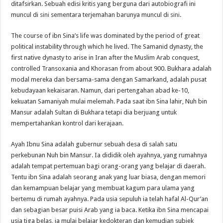
ditafsirkan. Sebuah edisi kritis yang berguna dari autobiografi ini
muncul di
sini
sementara terjemahan barunya muncul di
sini
.
The course of ibn Sina’s life was dominated by the period of great
political instability through which he lived. The Samanid dynasty, the
first native dynasty to arise in Iran after the Muslim Arab conquest,
controlled Transoxania and Khorasan from about 900. Bukhara adalah
modal mereka dan bersama-sama dengan Samarkand, adalah pusat
kebudayaan kekaisaran. Namun, dari pertengahan abad ke-10,
kekuatan Samaniyah mulai melemah. Pada saat ibn Sina lahir, Nuh bin
Mansur adalah Sultan di Bukhara tetapi dia berjuang untuk
mempertahankan kontrol dari kerajaan.
Ayah Ibnu Sina adalah gubernur sebuah desa di salah satu
perkebunan Nuh bin Mansur. Ia dididik oleh ayahnya, yang rumahnya
adalah tempat pertemuan bagi orang-orang yang belajar di daerah.
Tentu ibn Sina adalah seorang anak yang luar biasa, dengan memori
dan kemampuan belajar yang membuat kagum para ulama yang
bertemu di rumah ayahnya. Pada usia sepuluh ia telah hafal Al-Qur’an
dan sebagian besar puisi Arab yang ia baca. Ketika ibn Sina mencapai
usia tiga belas, ia mulai belajar kedokteran dan kemudian subjek