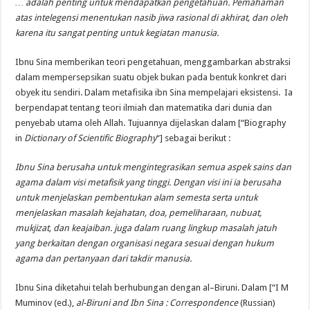
… adalah
penting untuk
mendapatkan pengetahuan
. Pemahaman
atas intelegensi menentukan
nasib
jiwa rasional
di akhirat
,
dan oleh
karena itu
sangat penting untuk
kegiatan manusia
.
Ibnu
Sina
memberikan
teori pengetahuan
,
menggambarkan
abstraksi
dalam mempersepsikan
suatu objek
bukan pada bentuk
konkret
dari
obyek itu sendiri
.
Dalam
metafisika
ibn Sina mempelajari eksistensi. Ia
berpendapat tentang teori ilmiah dan matematika dari dunia dan
penyebab utama oleh Allah.
Tujuannya dijelaskan dalam [“Biography
in
Dictionary of Scientific Biography
“] sebagai berikut :
Ibnu
Sina
berusaha untuk
mengintegrasikan semua
aspek
sains dan
agama
dalam
visi metafisik yang tinggi
.
Dengan
visi ini
ia berusaha
untuk
menjelaskan pembentukan
alam semesta
serta
untuk
menjelaskan
masalah
kejahatan
,
doa
,
pemeliharaan
,
nubuat
,
mukjizat
,
dan
keajaiban
.
juga
dalam ruang lingkup masalah
jatuh
yang berkaitan dengan
organisasi
negara
sesuai dengan
hukum
agama
dan
pertanyaan
dari
takdir manusia
.
Ibnu
Sina
diketahui telah
berhubungan
dengan
al
–
Biruni.
Dalam [“I M
Muminov (ed.),
al-Biruni and Ibn Sina : Correspondence
(Russian)