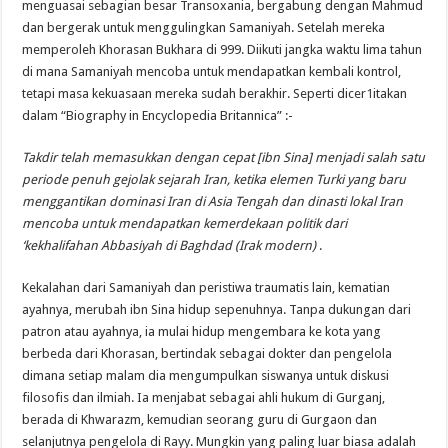
menguasai sebagian besar Transoxania, bergabung dengan Mahmud
dan bergerak untuk menggulingkan Samaniyah. Setelah mereka
memperoleh Khorasan Bukhara di 999. Diikuti jangka waktu lima tahun
di mana Samaniyah mencoba untuk mendapatkan kembali kontrol,
tetapi masa kekuasaan mereka sudah berakhir. Seperti dicer
1
itakan
dalam “Biography in Encyclopedia Britannica” :-
Takdir
telah
memasukkan dengan cepat [
ibn
Sina
]
menjadi
salah satu
periode
penuh gejolak
sejarah
Iran
,
ketika
elemen
Turki yang baru
menggantikan
dominasi
Iran di
Asia Tengah
dan dinasti
lokal Iran
mencoba
untuk mendapatkan kemerdekaan
politik dari
‘
kekhalifahan
Abbasiyah
di Baghdad
(
Irak
modern)
.
Kekalahan
dari
Samaniyah
dan
peristiwa traumatis
lain
,
kematian
ayahnya
,
merubah
ibn Sina hidup
sepenuhnya
.
Tanpa dukungan
dari
patron
atau
ayahnya
,
ia mulai
hidup
mengembara
ke
kota
yang
berbeda
dari
Khorasan
,
bertindak
sebagai dokter
dan
pengelola
dimana
setiap malam
dia mengumpulkan
siswa
nya
untuk
diskusi
filosofis
dan ilmiah
.
Ia menjabat
sebagai
ahli hukum
di
Gurganj
,
berada di
Khwarazm
, kemudian
seorang guru
di
Gurgaon
dan
selanjutnya
pengelola
di
Rayy
.
Mungkin yang paling
luar biasa adalah