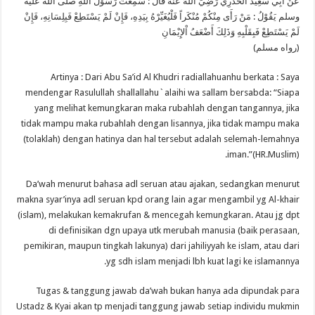
عَنْ أَبِي سَعِيْد الْخُدْرِي رَضِيَ اللهُ عَنْهُ قَالَ : سَمِعْتُ رَسُوْلَ اللهِ صلى الله عليه
وسلم يَقُوْلُ : مَنْ رَأَى مِنْكُمْ مُنْكَراً فَلْيُغَيِّرْهُ بِيَدِهِ، فَإِنْ لَمْ يَسْتَطِعْ فَبِلِسَانِهِ، فَإِنْ
لَمْ يَسْتَطِعْ فَبِقَلْبِهِ وَذَلِكَ أَضْعَفُ اْلإِيْمَانِ
(رواه مسلم)
Artinya : Dari Abu Sa’id Al Khudri radiallahuanhu berkata : Saya
mendengar Rasulullah shallallahu`alaihi wa sallam bersabda: “Siapa
yang melihat kemungkaran maka rubahlah dengan tangannya, jika
tidak mampu maka rubahlah dengan lisannya, jika tidak mampu maka
(tolaklah) dengan hatinya dan hal tersebut adalah selemah-lemahnya
iman.”(HR.Muslim).
Da’wah menurut bahasa adl seruan atau ajakan, sedangkan menurut
makna syar’inya adl seruan kpd orang lain agar mengambil yg Al-khair
(islam), melakukan kemakrufan & mencegah kemungkaran. Atau jg dpt
di definisikan dgn upaya utk merubah manusia (baik perasaan,
pemikiran, maupun tingkah lakunya) dari jahiliyyah ke islam, atau dari
yg sdh islam menjadi lbh kuat lagi ke islamannya.
Tugas & tanggung jawab da’wah bukan hanya ada dipundak para
Ustadz & Kyai akan tp menjadi tanggung jawab setiap individu mukmin