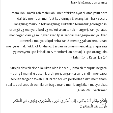
baik laki2 maupun wanita.
Imam Ibnu Katsir rahimahullahu menafsirkan ayat di atas yaitu para
da’i tsb memberi manfaat kpd dirinya & orang lain, baik secara
langsung maupun tdk langsung. Bukanlah termasuk golongan ini
orang2 yg menyeru kpd yg ma’ruf akan tp tdk mengerjakannya, atau
mencegah dari yg mungkar akan tp ia sendiri mengerjakannya. Akan
tp mereka menyeru kpd kebaikan & meninggalkan keburukan,
menyeru makhluk kpd Al-khaliq. Seruan ini umum mencakup siapa saja
yg menyeru kpd kebaikan & memberikan petunjuk kpd orang lain.
(Tafsir Ibnu Katsir Juz 24).
Subjek da’wah dpt dilakukan oleh individu, jama’ah maupun negara,
masing2 memiliki dasar & arah perjuangan tersendiri dlm mencapai
sebuah target da’wah. Hal ini terjadi krn perbedaan dlm memahami
realitas pd sebuah pemikiran bagaimana membangkitkan masyarakat.
Allah SWT berfirman,
وَلْتَكُنْ مِنْكُمْ أُمَّةٌ يَدْعُونَ إِلَى الْخَيْرِ وَيَأْمُرُونَ بِالْمَعْرُوفِ وَيَنْهَوْنَ عَنِ الْمُنْكَرِ
وَأُولَئِكَ هُمُ الْمُفْلِحُونَ