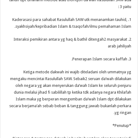
3 yaitu :
1. Kaderasasi para sahabat Rasulullah SAW utk menanamkan tauhid,
syakhsiyah/kepribadian Islam & tsaqofah/ilmu pemahaman Islam.
2. Interaksi pemikiran antara yg haq & bathil ditengah2 masyarakat
arab jahiliyah
3. Penerapan Islam secara kaffah.
Ketiga metode dakwah ini wajib diteladani oleh ummatnya yg
mengaku mencintai Rasulullah SAW. Sebaik2 seruan da’wah dilakukan
oleh negara yg akan menyerukan da’wah Islam ke seluruh penjuru
dunia melalui jihad fi sabilillah tp ketika tdk adanya negara Khilafah
Islam maka yg berperan mengemban da’wah Islam dpt dilakukan
secara berjama’ah sebab beban & tanggung jawab bukanlah perkara
yg ringan.
*Penutup*