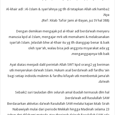
Al-khair adl : Al-Islam & syari’ahnya yg tlh di tetapkan Allah utk hamba2
Nya.
(Ref : Kitab Tafsir Jami al-Bayan, juz IV hal 388).
Dengan demikian mengajak pd al-Khair adl berda’wah menyeru
manusia kpd al-Islam, mengajar mrk utk memahami & melaksanakan
syari’ah Islam. Jelaslah bhw al-Khair itu yg tlh dianggap benar & baik
oleh syar’ah, walau bisa jadi anggota msyarakat ada yg
menganggapnya tdk baik.
Ayat diatas menjadi dalil perintah Allah SWT kpd orang2 yg beriman
utk menyerukan da’wah Islam. Hukum asal berda’wah adl fardhu ‘ain
bagi setiap individu mukmin & fardhu kifayah utk membentuk jama’ah
da’wah.
Sebaik2 suri tauladan dlm seluruh amal ibadah termasuk dlm hal
berda’wah adl Rasulullah SAW.
Berdasarkan aktivitas da’wah Rasulullah SAW melalui kajian kitab Sirah
Nabawiyah mulai dari periode Mekkah hingga Madinah selama 23
tahun dpt difahami metode atau thoriqoh da’wah Rasulullah SAW ada