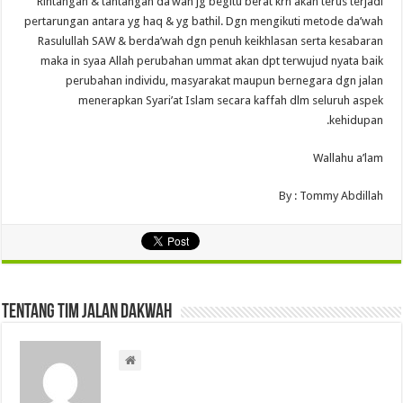
Rintangan & tantangan da’wah jg begitu berat krn akan terus terjadi
pertarungan antara yg haq & yg bathil. Dgn mengikuti metode da’wah
Rasulullah SAW & berda’wah dgn penuh keikhlasan serta kesabaran
maka in syaa Allah perubahan ummat akan dpt terwujud nyata baik
perubahan individu, masyarakat maupun bernegara dgn jalan
menerapkan Syari’at Islam secara kaffah dlm seluruh aspek
kehidupan.
Wallahu a’lam
By : Tommy Abdillah
Tentang Tim Jalan Dakwah