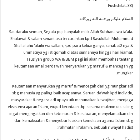
Fushshilat: 33)
السلام عليكم ورحمة الله وبركاته
Saudaraku seiman, Segala puji hanyalah milik Allah Subhana wa ta’ala.
Shalawat & salam senantiasa tercurahkan kpd Rasulullah Muhammad
Shallallahu ‘alaihi wa sallam, kpd para keluarganya, sahabat2 nya &
ummatnya yg istiqomah diatas sunnahnya hingga hari kiamat.
Tausiyah group WA & BBM pagi ini akan membahas tentang
keutamaan amal berda’wah menyerukan yg ma’ruf & mencegah yg
mungkar.
Keutamaan menyerukan yg ma’ruf & mencegah dari yg mungkar adl
sbg manusia yg paling baik ucapannya. Seruan da’wah kpd individu,
masyarakat & negara adl upaya utk menunaikan kewajiban, menjaga
eksistensi ajaran Islam, wujud kecintaan thp sesama mukmin utk saling
ingat mengingatkan dlm kebenaran & kesabaran, menyelamatkan diri
dari kemaksiatan & menyebar luaskan kemuliaan agama Islam sbg
rahmatan lil’alamin. Sebuah riwayat hadist :