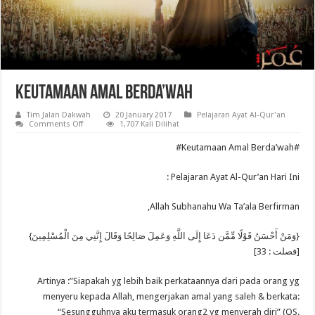
Keutamaan Amal Berda’wah
Tim Jalan Dakwah
20 January 2017
Pelajaran Ayat Al-Qur'an
on
Comments Off
1,707 Kali Dilihat
Keutamaan
Amal
Keutamaan
Amal Berda’wah#
#
Berda’wah
Pelajaran Ayat Al-Qur’an Hari Ini :
Allah Subhanahu Wa Ta’ala Berfirman,
{وَمَنْ أَحْسَنُ قَوْلًا مِّمَّن دَعَا إِلَى اللَّهِ وَعَمِلَ صَالِحًا وَقَالَ إِنَّنِي مِنَ الْمُسْلِمِينَ}
[فصلت : 33]
Artinya :”Siapakah yg lebih baik perkataannya dari pada orang yg
menyeru kepada Allah, mengerjakan amal yang saleh & berkata:
“Sesungguhnya aku termasuk orang2 yg menyerah diri” (QS.