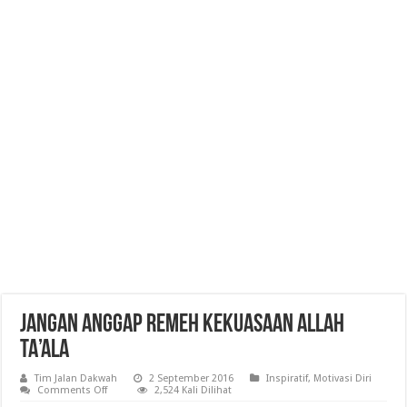
JANGAN ANGGAP REMEH KEKUASAAN ALLAH
TA’ALA
Tim Jalan Dakwah
2 September 2016
Inspiratif
,
Motivasi Diri
on
Comments Off
2,524 Kali Dilihat
JANGAN