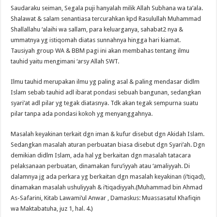
Saudaraku seiman, Segala puji hanyalah milik Allah Subhana wa ta’ala.
Shalawat & salam senantiasa tercurahkan kpd Rasulullah Muhammad
Shallallahu ‘alaihi wa sallam, para keluarganya, sahabat2 nya &
ummatnya yg istiqomah diatas sunnahnya hingga hari kiamat.
Tausiyah group WA & BBM pagi ini akan membahas tentang ilmu
tauhid yaitu mengimani ‘arsy Allah SWT.
Ilmu tauhid merupakan ilmu yg paling asal & paling mendasar didlm
Islam sebab tauhid adl ibarat pondasi sebuah bangunan, sedangkan
syari’at adl pilar yg tegak diatasnya. Tdk akan tegak sempurna suatu
pilar tanpa ada pondasi kokoh yg menyanggahnya.
Masalah keyakinan terkait dgn iman & kufur disebut dgn Akidah Islam.
Sedangkan masalah aturan perbuatan biasa disebut dgn Syari’ah. Dgn
demikian didlm Islam, ada hal yg berkaitan dgn masalah tatacara
pelaksanaan perbuatan, dinamakan furu’iyyah atau ‘amaliyyah. Di
dalamnya jg ada perkara yg berkaitan dgn masalah keyakinan (i’tiqad),
dinamakan masalah ushuliyyah & i’tiqadiyyah.(Muhammad bin Ahmad
As-Safarini, Kitab Lawami’ul Anwar , Damaskus: Muassasatul Khafiqin
wa Maktabatuha, juz 1, hal. 4.)