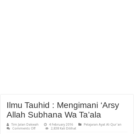
Ilmu Tauhid : Mengimani ‘Arsy
Allah Subhana Wa Ta’ala
Tim Jalan Dakwah
4 February 2016
Pelajaran Ayat Al-Qur'an
on
Comments Off
2,838 Kali Dilihat
Ilmu