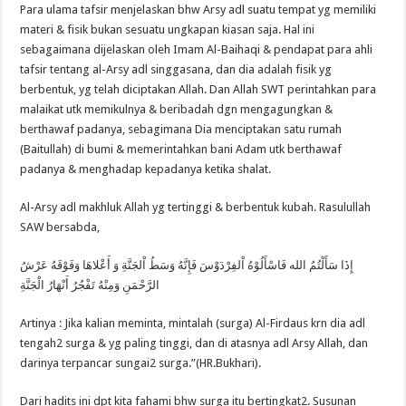
Para ulama tafsir menjelaskan bhw Arsy adl suatu tempat yg memiliki
materi & fisik bukan sesuatu ungkapan kiasan saja. Hal ini
sebagaimana dijelaskan oleh Imam Al-Baihaqi & pendapat para ahli
tafsir tentang al-Arsy adl singgasana, dan dia adalah fisik yg
berbentuk, yg telah diciptakan Allah. Dan Allah SWT perintahkan para
malaikat utk memikulnya & beribadah dgn mengagungkan &
berthawaf padanya, sebagimana Dia menciptakan satu rumah
(Baitullah) di bumi & memerintahkan bani Adam utk berthawaf
padanya & menghadap kepadanya ketika shalat.
Al-Arsy adl makhluk Allah yg tertinggi & berbentuk kubah. Rasulullah
SAW bersabda,
إِذَا سَأَلْتُمُ الله فَاسْأَلُوْهُ اْلفِرْدَوْسَ فَإِنَّهُ وَسَطُ اْلجَنَّةِ وَ أَعْلاهَا وَفَوْقَهُ عَرْشُ
الرَّحْمَنِ وَمِنْهُ تَفْجُرُ أَنْهَارُ الْجَنَّةِ
Artinya : Jika kalian meminta, mintalah (surga) Al-Firdaus krn dia adl
tengah2 surga & yg paling tinggi, dan di atasnya adl Arsy Allah, dan
darinya terpancar sungai2 surga.”(HR.Bukhari).
Dari hadits ini dpt kita fahami bhw surga itu bertingkat2. Susunan