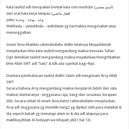
Kata tauhid adl merupakan bentuk kata isim mashdar (اسم مصدر)
dari asal kata kerja lampau (فعل ماضي)
yaitu: وحد -يوحد – وحدة
Wahhada – yuwahhidu – wahdatan yg bermakna mengesakan atau
menunggalkan.
Imam Ibnu Khaldun rahimahullahu didlm kitabnya Muqaddimah
menjelaskan bhw kata tauhid mengandung makna Keesaan Tuhan.
Dgn demikian tauhid mengandung makna meyakinkan/mengi’tikatkan
bhw Allah SWT adl “Satu” & tdk ada syarikat bagi-Nya.
Diantara pembahasan tauhid didlm Islam adl mengimani ‘Arsy Allah
SWT.
Secara bahasa Arsy mengandung makna musytarok (lebih dari satu
makna) diantaranya : singgasana raja, tiang dari sesuatau, kerajaan
dsb. Secara istilah Al-imam Ibnu Katsir rahimahullahu menjelaskan,
Arsy adl singgasana yg memiliki tiang2 yg dipikul oleh para malaikat &
dia seperti kubah yg menutupi alam ini & dia adl atapnya para
makhluq.(Kitab Al-bidayah wa nihayah, jilid I hal 12).