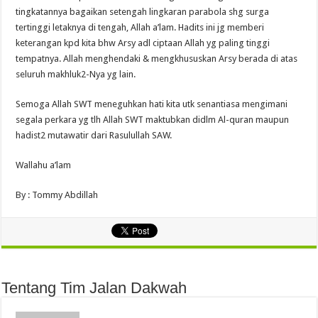
tingkatannya bagaikan setengah lingkaran parabola shg surga
tertinggi letaknya di tengah, Allah a’lam. Hadits ini jg memberi
keterangan kpd kita bhw Arsy adl ciptaan Allah yg paling tinggi
tempatnya. Allah menghendaki & mengkhususkan Arsy berada di atas
seluruh makhluk2-Nya yg lain.
Semoga Allah SWT meneguhkan hati kita utk senantiasa mengimani
segala perkara yg tlh Allah SWT maktubkan didlm Al-quran maupun
hadist2 mutawatir dari Rasulullah SAW.
Wallahu a’lam
By : Tommy Abdillah
Tentang Tim Jalan Dakwah