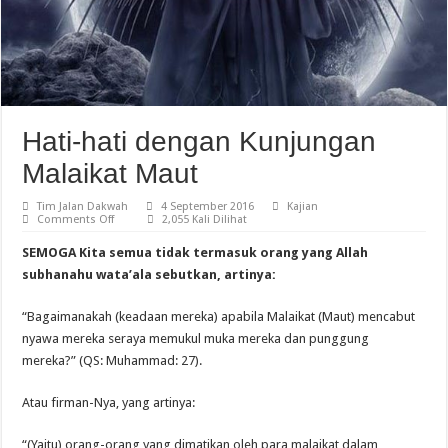
Hati-hati dengan Kunjungan
Malaikat Maut
Tim Jalan Dakwah
4 September 2016
Kajian
on
Comments Off
2,055 Kali Dilihat
Hati-
hati
SEMOGA Kita semua tidak termasuk orang yang Allah
dengan
Kunjungan
subhanahu wata’ala sebutkan, artinya:
Malaikat
Maut
“Bagaimanakah (keadaan mereka) apabila Malaikat (Maut) mencabut
nyawa mereka seraya memukul muka mereka dan punggung
mereka?” (QS: Muhammad: 27).
Atau firman-Nya, yang artinya:
“(Yaitu) orang-orang yang dimatikan oleh para malaikat dalam