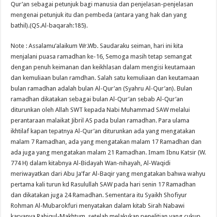
Qur’an sebagai petunjuk bagi manusia dan penjelasan-penjelasan
mengenai petunjuk itu dan pembeda (antara yang hak dan yang
bathil).(QS.Al-baqarah:185).
Note : Assalamu’alaikum Wr.Wb. Saudaraku seiman, hari ini kita
menjalani puasa ramadhan ke-16, Semoga masih tetap semangat
dengan penuh keimanan dan keikhlasan dalam mengisi keutamaan
dan kemuliaan bulan ramdhan. Salah satu kemuliaan dan keutamaan
bulan ramadhan adalah bulan Al-Qur’an (Syahru Al-Qur’an). Bulan
ramadhan dikatakan sebagai bulan Al-Qur’an sebab Al-Qur’an
diturunkan oleh Allah SWT kepada Nabi Muhammad SAW melalui
perantaraan malaikat Jibril AS pada bulan ramadhan. Para ulama
ikhtilaf kapan tepatnya Al-Qur’an diturunkan ada yang mengatakan
malam 7 Ramadhan, ada yang mengatakan malam 17 Ramadhan dan
ada juga yang mengatakan malam 21 Ramadhan. Imam Ibnu Katsir (W.
774 H) dalam kitabnya Al-Bidayah Wan-nihayah, Al-Waqidi
meriwayatkan dari Abu Ja’far Al-Baqir yang mengatakan bahwa wahyu
pertama kali turun kd Rasulullah SAW pada hari senin 17 Ramadhan
dan dikatakan juga 24 Ramadhan. Sementara itu Syaikh Shofiyur
Rohman Al-Mubarokfuri menyatakan dalam kitab Sirah Nabawi
karyanya Rahiqul-Makhtum, setelah melakukan penelitian yang cukup