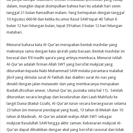
dalam, mungkin dapat disimpulkan bahwa hari itu adalah hari senin
tanggal 21 bulan Ramadhan malam. Yang bertepatan dengan tanggal
10 Agustus 660 M dan ketika itu umur Rasul SAW tepat 40 Tahun 6
bulan 12 hari hitungan bulan, tepat 39 tahun 3 bulan 12 hari hitungan
matahari.
Menurut bahasa kata Al-Qur’an merupakan bentuk mashdar yang
maknanya sama dengan kata qira’ah yaitu bacaan. Bentuk mashdar ini
berasal dari fi’il madhi qara’a yang artinya membaca. Menurut istilah
Al-Qur’an adalah firman Allah SWT yang bersifat mukjizat yang
diturunkan kepada Nabi Muhammad SAW melalui perantara malaikat
Jibril yang dimulai surat Al-fatihah dan diakhiri surat An-nas yang
dinukil dengan jalan mutawatir dan yang membacanya merupakan
ibadah.(Rosihan anwar, Ulumul Qur’an, pustaka setia hal 11). Setelah
diturunkan secara lengkap dan keseluruhan dari Lauh Mahfudz ke
langit Dunia (Baitul-Izzah), Al-Qur’an turun secara berangsuran selama
23 tahun (ini menurut pendapat yang kuat), 13 tahun di Mekah dan 10
tahun di Madinah. Al-Qur’an adalah wahyu Allah SWT sebagai
mukjizat Rasulullah SAW hingga akhir zaman. Kebenaran mukjizat Al-
Qur’an dapat dibuktikan dengan akal yang bersifat rasional dan tidak