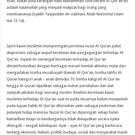
Arab, bukan pula karangan Nabi Muhammad SAW berarti Al-Qur’an itu
adalah kalamullah yang menjadi mukjizat bagi orang yang
membawanya.(Syaikh Taqiyuddin An-nabhani, Kitab Nidzomul Islam
Hal 13-14).
Spirit kaum muslimin memperingati peristiwa nuzul Al-Quran patut
diapresiasi sebagai wujud kecintaan dan pengagungan terhadap Al-
Qur’an. Sejauh ini semangat kecintaan terhadap Al-Qur’an
dimanifestasikan dengan berbagai macam bentuk aktivitas mulai dari
mengadakan lomba musabaqah tilawati Al-Qur’an, lomba tahfiz Al-
Quran kategori anak – anak dimedia TV, lomba kaligrafi Al-Qur’an
hingga Al-Quran dijadikan sebagai mahar pernikahan dan alat
sumpah jabatan bagi seorang muslim. Realitas kecintaan kaum
muslimin terhadap Al-Qur’an saat ini pada dasarnya belum menyentuh
pada tujuan hakiki Al-Qur’an diturunkan yaitu sebagai pedoman dan
petunjuk hidup manusia. Nuzul Al-Qur’an diperingati setiap bulan
Ramadhan tetapi isi kandungannya tidak diwujudkan secara nyata
ditengah – tengah kehidupan. Ayat – ayat Al-Qur’an yang berbicara
tentang ekonomi, hukum, politik, budaya, sosial dan masyarakat masih