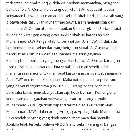
terbantahkan. Syaikh Taqiyuddin An-nabhani menyatakan, Mengenai
bukti bahwa Al-Qur’an itu datang dari Allah SWT dapat dilihat dari
kenyataan bahwa Al-Qur’an adalah sebuah kitab berbahasa Arab yang
dibawa oleh Rasulullah Muhammad SAW. Dalam menentukan dari
mana asal Al-Qur’an akan kita dapatkan 3 kemungkinan. Pertama kitab
itu adalah karangan orang Arab. Kedua kitab itu karangan Nabi
Muhammad SAW. Ketiga kitab itu berasal dari Allah SWT. Tidak ada
lagi kemungkinan selain dari yang ketiga ini sebab Al-Quran adalah
berciri khas Arab, baik dari segi bahasa maupun gayanya.
Kemungkinan pertama yang mengatakan bahwa Al-Qur’an karangan
orang Arab tidak dapat diterima sebab Al-Qur’an sendiri telah
menantang mereka untuk membuat karya yang serupa. Sebagaimana
Allah SWT berfirman, Katakanlah : Maka datangkanlah sepuluh surat
yang dapat menyamainya.(QS.Hud:13). Orang-orang Arab telah
berusaha keras mencobanya akan tapi tidak berhasil. Kemungkinan
kedua yang mengatakan bahwa Al-Qur’an itu karangan Nabi
Muhammad SAW juga tidak dapat diterima oleh akal sebab Nabi
Muhammad SAW adalah orang Arab juga. Apalagi Nabi Muhammad
SAW adalah seorang yang tidak pandai membaca dan menulis.
Apabila telah terbukti bahwa Al-Qur’an itu bukan karangan bangsa