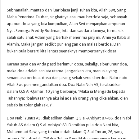
Subhanallah, mantap dan luar biasa janji Tuhan kita, Allah Swt, Sang
Maha Penerima Taubat, singkatnya asal mau berdo’a saja, sebanyak
apapun dosa yang kita kumpulkan, Allah Swt menjanjikan ampunan-
Nya. Semoga Freddy Budiman, kita dan saudara lainnya, termasuk
salah satu anak Adam yang berhak menerima janji ini. Amin ya Rabb al
Alamin. Maka jangan sedikit pun enggan dan malas berdoa! Dan
bukan pula berarti kita lantas seenaknya memperbanyak dosa.
Karena saya dan Anda pasti berlumur dosa, sekaligus berlumur doa,
maka doa adalah senjata utama. Jangankan kita, manusia yang
senantiasa berbuat dosa dan jarang sekali serius berdoa, Nabi-nabi
Allah Swt pun mengandalkan doa. Doa Nabi Nuh AS, terabadikan
dalam Q.S Al-Qamar: 10 yang berbunyi, “Maka ia Mengadu kepada
Tuhannya: “bahwasannya aku ini adalah orang yang dikalahkan, oleh
sebab itu tolonglah (aku)”.
Doa Nabi Yunus AS, diabadikan dalam Q.S al-Anbiya’: 87–88, doa Nabi
Yakub AS dalam Q.S al-Anbiya’: 83. Demikian pula doa Nabi kita,
Muhammad Saw, yang terukir indah dalam Q.S al ‘Imran, 26, yang
artinya, “Katakanlah, “Wahai Tuhan Yang Maha mempunyai kerajaan,