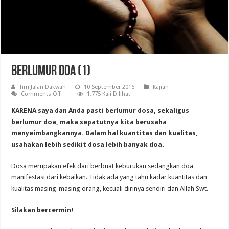
Berlumur Doa (1)
Tim Jalan Dakwah
10 September 2016
Kajian
on
Comments Off
1,775 Kali Dilihat
Berlumur
Doa
KARENA saya dan Anda pasti berlumur dosa, sekaligus
(1)
berlumur doa, maka sepatutnya kita berusaha
menyeimbangkannya. Dalam hal kuantitas dan kualitas,
usahakan lebih sedikit dosa lebih banyak doa.
Dosa merupakan efek dari berbuat keburukan sedangkan doa
manifestasi dari kebaikan. Tidak ada yang tahu kadar kuantitas dan
kualitas masing-masing orang, kecuali dirinya sendiri dan Allah Swt.
Silakan bercermin!