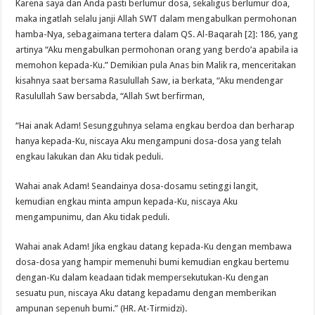
Karena saya dan Anda pasti berlumur dosa, sekaligus berlumur doa,
maka ingatlah selalu janji Allah SWT dalam mengabulkan permohonan
hamba-Nya, sebagaimana tertera dalam QS. Al-Baqarah [2]: 186, yang
artinya “Aku mengabulkan permohonan orang yang berdo’a apabila ia
memohon kepada-Ku.” Demikian pula Anas bin Malik ra, menceritakan
kisahnya saat bersama Rasulullah Saw, ia berkata, “Aku mendengar
Rasulullah Saw bersabda, “Allah Swt berfirman,
“Hai anak Adam! Sesungguhnya selama engkau berdoa dan berharap
hanya kepada-Ku, niscaya Aku mengampuni dosa-dosa yang telah
engkau lakukan dan Aku tidak peduli.
Wahai anak Adam! Seandainya dosa-dosamu setinggi langit,
kemudian engkau minta ampun kepada-Ku, niscaya Aku
mengampunimu, dan Aku tidak peduli.
Wahai anak Adam! Jika engkau datang kepada-Ku dengan membawa
dosa-dosa yang hampir memenuhi bumi kemudian engkau bertemu
dengan-Ku dalam keadaan tidak mempersekutukan-Ku dengan
sesuatu pun, niscaya Aku datang kepadamu dengan memberikan
ampunan sepenuh bumi.” (HR. At-Tirmidzi).