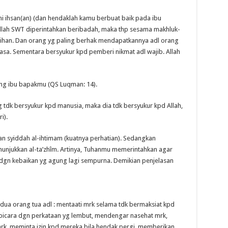
yni ihsan(an) (dan hendaklah kamu berbuat baik pada ibu
Allah SWT diperintahkan beribadah, maka thp sesama makhluk-
sihan. Dan orang yg paling berhak mendapatkannya adl orang
asa. Sementara bersyukur kpd pemberi nikmat adl wajib. Allah
ang ibu bapakmu (QS Luqman: 14).
 tdk bersyukur kpd manusia, maka dia tdk bersyukur kpd Allah,
i).
n syiddah al-ihtimam (kuatnya perhatian). Sedangkan
nunjukkan al-ta’zhîm. Artinya, Tuhanmu memerintahkan agar
 dgn kebaikan yg agung lagi sempurna. Demikian penjelasan
dua orang tua adl : mentaati mrk selama tdk bermaksiat kpd
rbicara dgn perkataan yg lembut, mendengar nasehat mrk,
k, meminta izin kpd mereka bila hendak pergi, memberikan