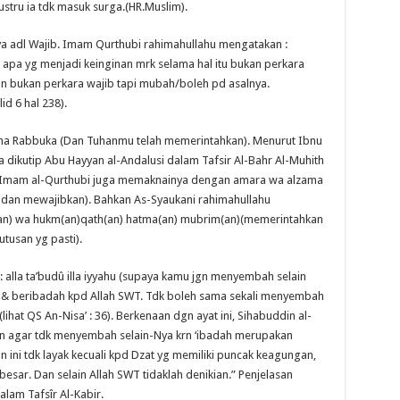
ustru ia tdk masuk surga.(HR.Muslim).
ya adl Wajib. Imam Qurthubi rahimahullahu mengatakan :
apa yg menjadi keinginan mrk selama hal itu bukan perkara
n bukan perkara wajib tapi mubah/boleh pd asalnya.
lid 6 hal 238).
dha Rabbuka (Dan Tuhanmu telah memerintahkan). Menurut Ibnu
 dikutip Abu Hayyan al-Andalusi dalam Tafsir Al-Bahr Al-Muhith
. Imam al-Qurthubi juga memaknainya dengan amara wa alzama
dan mewajibkan). Bahkan As-Syaukani rahimahullahu
n) wa hukm(an)qath(an) hatma(an) mubrim(an)(memerintahkan
utusan yg pasti).
: alla ta’budû illa iyyahu (supaya kamu jgn menyembah selain
& beribadah kpd Allah SWT. Tdk boleh sama sekali menyembah
ihat QS An-Nisa’ : 36). Berkenaan dgn ayat ini, Sihabuddin al-
an agar tdk menyembah selain-Nya krn ‘ibadah merupakan
 ini tdk layak kecuali kpd Dzat yg memiliki puncak keagungan,
sar. Dan selain Allah SWT tidaklah denikian.” Penjelasan
lam Tafsîr Al-Kabir.