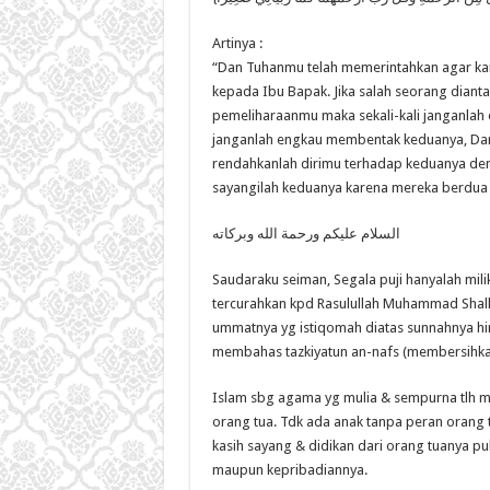
Artinya :
“Dan Tuhanmu telah memerintahkan agar ka
kepada Ibu Bapak. Jika salah seorang diant
pemeliharaanmu maka sekali-kali janganla
janganlah engkau membentak keduanya, Dan
rendahkanlah dirimu terhadap keduanya de
sayangilah keduanya karena mereka berdua te
السلام عليكم ورحمة الله وبركاته
Saudaraku seiman, Segala puji hanyalah mili
tercurahkan kpd Rasulullah Muhammad Shallal
ummatnya yg istiqomah diatas sunnahnya hi
membahas tazkiyatun an-nafs (membersihkan 
Islam sbg agama yg mulia & sempurna tlh m
orang tua. Tdk ada anak tanpa peran orang tu
kasih sayang & didikan dari orang tuanya pu
maupun kepribadiannya.