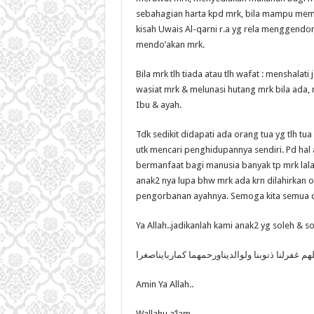
sebahagian harta kpd mrk, bila mampu mem
kisah Uwais Al-qarni r.a yg rela menggend
mendo’akan mrk.
Bila mrk tlh tiada atau tlh wafat : menshala
wasiat mrk & melunasi hutang mrk bila ada
Ibu & ayah.
Tdk sedikit didapati ada orang tua yg tlh tua
utk mencari penghidupannya sendiri. Pd hal
bermanfaat bagi manusia banyak tp mrk lala
anak2 nya lupa bhw mrk ada krn dilahirkan 
pengorbanan ayahnya. Semoga kita semua di
Ya Allah..jadikanlah kami anak2 yg soleh & s
Amin Ya Allah..
Wallahu a’lam