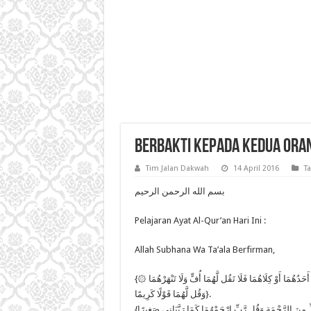
Berbakti Kepada Kedua Ora
Tim Jalan Dakwah
14 April 2016
T
بسم الله الرحمن الرحيم
Pelajaran Ayat Al-Qur’an Hari Ini :
Allah Subhana Wa Ta’ala Berfirman,
{۞ وَقَضَىٰ رَبُّكَ أَلَّا تَعْبُدُوا إِلَّا إِيَّاهُ وَبِالْوَالِدَيْنِ إِحْسَانًا ۚ إِمَّا يَبْلُغَنَّ عِندَكَ الْكِبَرَ أَحَدُهُمَا أَوْ كِلَاهُمَا فَلَا تَقُل لَّهُمَا أُفٍّ وَلَا تَنْهَرْهُمَا
وَقُل لَّهُمَا قَوْلًا كَرِيمًا}.