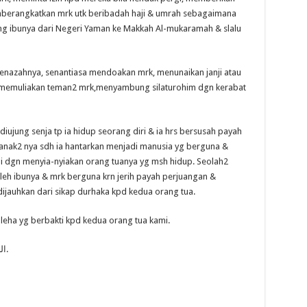
berangkatkan mrk utk beribadah haji & umrah sebagaimana
ong ibunya dari Negeri Yaman ke Makkah Al-mukaramah & slalu
ti jenazahnya, senantiasa mendoakan mrk, menunaikan janji atau
, memuliakan teman2 mrk,menyambung silaturohim dgn kerabat
 diujung senja tp ia hidup seorang diri & ia hrs bersusah payah
 anak2 nya sdh ia hantarkan menjadi manusia yg berguna &
i dgn menyia-nyiakan orang tuanya yg msh hidup. Seolah2
oleh ibunya & mrk berguna krn jerih payah perjuangan &
jauhkan dari sikap durhaka kpd kedua orang tua.
oleha yg berbakti kpd kedua orang tua kami.
اللهم غفرلنا ذنوبنا ولوالديناورحمهما كماربايناصغرا.