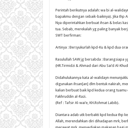
Perintah berikutnya adalah: wa bi al-walida
bapakmu dengan sebaik-baiknya). Jika thp 
Nya diperintahkan berbuat ihsan & belas ka
tua. Sebab, merekalah yg paling banyak berj
SWT berfirman:
Artinya : Bersyukurlah kpd-Ku & kpd dua or
Rasulullah SAW jg bersabda : Barangsiapa yg
(HR.Tirmidzi & Ahmad dari Abu Sai’d Al-Khudr
Didahulukannya kata al-walidayn menunjukka
digunakan ihsan[an] dlm bentuk nakirah, me
kalian berbuat baik kpd kedua orang tuamu
Fakhruddin al-Razi.
(Ref : Tafsir Al-wai’e, KH.Rohmat Labib).
Diantara adab utk berbakti kpd kedua thp ke
Allah, merendahkan diri dihadapan mrk, be
merawat mrk, menyediakan makanan bagi mr