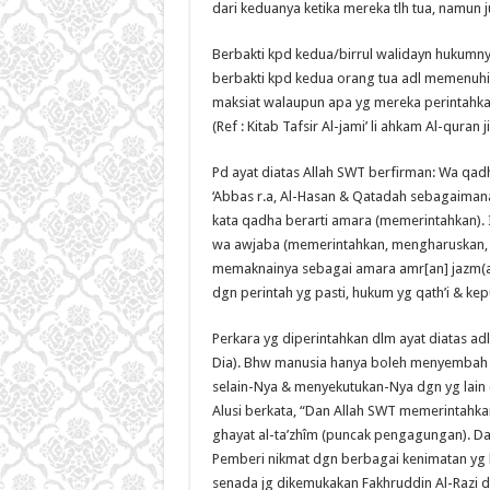
dari keduanya ketika mereka tlh tua, namun j
Berbakti kpd kedua/birrul walidayn hukumn
berbakti kpd kedua orang tua adl memenuhi 
maksiat walaupun apa yg mereka perintahka
(Ref : Kitab Tafsir Al-jami’ li ahkam Al-quran ji
Pd ayat diatas Allah SWT berfirman: Wa qa
‘Abbas r.a, Al-Hasan & Qatadah sebagaimana
kata qadha berarti amara (memerintahkan)
wa awjaba (memerintahkan, mengharuskan, 
memaknainya sebagai amara amr[an] jazm(a
dgn perintah yg pasti, hukum yg qath’i & kep
Perkara yg diperintahkan dlm ayat diatas adl
Dia). Bhw manusia hanya boleh menyembah 
selain-Nya & menyekutukan-Nya dgn yg lain (l
Alusi berkata, “Dan Allah SWT memerintahk
ghayat al-ta’zhîm (puncak pengagungan). Dan
Pemberi nikmat dgn berbagai kenimatan yg be
senada jg dikemukakan Fakhruddin Al-Razi da