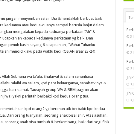
Te
mu jangan menyembah selain Dia & hendaklah berbuat baik
ara keduanya atau kedua-duanya sampai berusia lanjut dalam
Perb
h engkau mengatakan kepada keduanya perkataan “Ah” &
3 
 ucapkanlah kepada keduanya perkataan yg baik. Dan
ngan penuh kasih sayang & ucapkanlah, “Wahai Tuhanku
Perb
lah mendidik aku pada waktu kecil (QS.Al-israa’:23-24).
3 
Perb
3 
k Allah Subhana wa ta’ala. Shalawat & salam senantiasa
Jin 
lahu ‘alaihi wa sallam, kpd para keluarganya, sahabat2 nya &
3 
ngga hari kiamat. Tausiyah group WA & BBM pagi ini akan
Jin 
jiwa) yakni perintah berbakti kpd kedua orang tua.
3 
emerintahkan kpd orang2 yg beriman utk berbakti kpd kedua
a. Dari orang tuanyalah, seorang anak bisa lahir. Atas asuhan,
la, seorang anak bisa tumbuh & berkembang, baik dari segi fisik