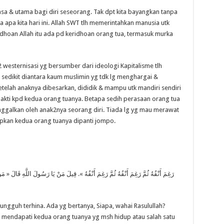
sa & utama bagi diri seseorang. Tak dpt kita bayangkan tanpa
apa kita hari ini. Allah SWT tlh memerintahkan manusia utk
dhoan Allah itu ada pd keridhoan orang tua, termasuk murka
 westernisasi yg bersumber dari ideologi Kapitalisme tlh
 sedikit diantara kaum muslimin yg tdk lg menghargai &
etelah anaknya dibesarkan, dididik & mampu utk mandiri sendiri
bakti kpd kedua orang tuanya. Betapa sedih perasaan orang tua
itinggalkan oleh anak2nya seorang diri. Tiada lg yg mau merawat
pkan kedua orang tuanya dipanti jompo.
sungguh terhina. Ada yg bertanya, Siapa, wahai Rasulullah?
 mendapati kedua orang tuanya yg msh hidup atau salah satu