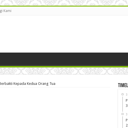
gi Kami
Berbakti Kepada Kedua Orang Tua
Timel
3
P
3
3
P
2