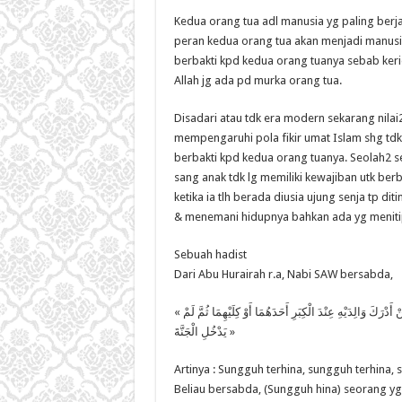
Kedua orang tua adl manusia yg paling berja
peran kedua orang tua akan menjadi manusia 
berbakti kpd kedua orang tuanya sebab keri
Allah jg ada pd murka orang tua.
Disadari atau tdk era modern sekarang nilai2
mempengaruhi pola fikir umat Islam shg tdk
berbakti kpd kedua orang tuanya. Seolah2 s
sang anak tdk lg memiliki kewajiban utk ber
ketika ia tlh berada diusia ujung senja tp d
& menemani hidupnya bahkan ada yg meniti
Sebuah hadist
Dari Abu Hurairah r.a, Nabi SAW bersabda,
« رَغِمَ أَنْفُهُ ثُمَّ رَغِمَ أَنْفُهُ ثُمَّ رَغِمَ أَنْفُهُ ». قِيلَ مَنْ يَا رَسُولَ اللَّهِ قَالَ « مَنْ أَدْرَكَ وَالِدَيْهِ عِنْدَ الْكِبَرِ أَحَدَهُمَا أَوْ كِلَيْهِمَا ثُمَّ لَمْ
يَدْخُلِ الْجَنَّةَ »
Artinya : Sungguh terhina, sungguh terhina, 
Beliau bersabda, (Sungguh hina) seorang yg