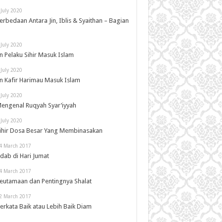
 July 2020
erbedaan Antara Jin, Iblis & Syaithan – Bagian
 July 2020
in Pelaku Sihir Masuk Islam
 July 2020
in Kafir Harimau Masuk Islam
 July 2020
engenal Ruqyah Syar’iyyah
 July 2020
ihir Dosa Besar Yang Membinasakan
4 March 2017
dab di Hari Jumat
4 March 2017
eutamaan dan Pentingnya Shalat
2 March 2017
erkata Baik atau Lebih Baik Diam