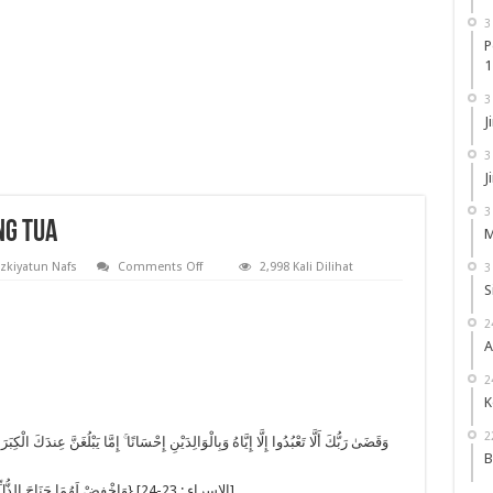
3
P
1
3
J
3
J
3
ng Tua
M
on
azkiyatun Nafs
Comments Off
2,998 Kali Dilihat
3
Berbakti
S
Kepada
Kedua
Orang
2
Tua
A
2
K
2
B
{وَاخْفِضْ لَهُمَا جَنَاحَ الذُّلِّ مِنَ الرَّحْمَةِ وَقُل رَّبِّ ارْحَمْهُمَا كَمَا رَبَّيَانِي صَغِيرًا} [الإسراء : 23-24]