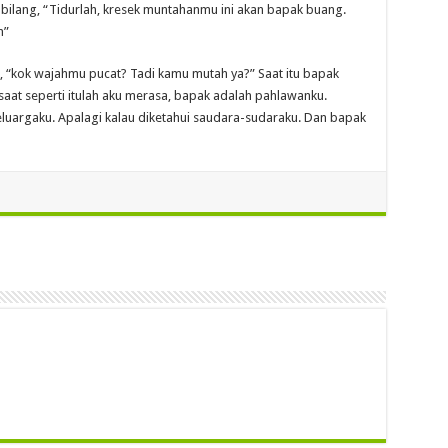
bilang, “Tidurlah, kresek muntahanmu ini akan bapak buang.
h”
u, “kok wajahmu pucat? Tadi kamu mutah ya?” Saat itu bapak
saat seperti itulah aku merasa, bapak adalah pahlawanku.
luargaku. Apalagi kalau diketahui saudara-sudaraku. Dan bapak