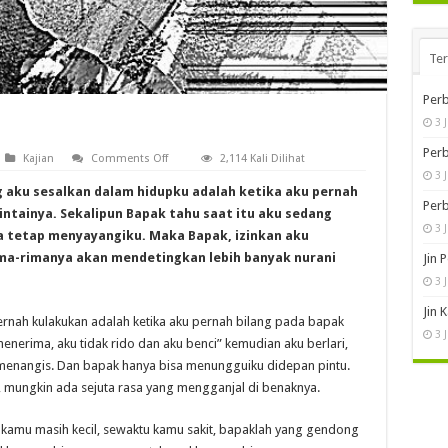
Te
Perb
3 
Perb
on
Kajian
Comments Off
2,114 Kali Dilihat
Anomali
3 
Cinta
 aku sesalkan dalam hidupku adalah ketika aku pernah
Bapak
Perb
(1)
ntainya. Sekalipun Bapak tahu saat itu aku sedang
3 
 tetap menyayangiku. Maka Bapak, izinkan aku
ma-rimanya akan mendetingkan lebih banyak nurani
Jin 
3 
Jin 
pernah kulakukan adalah ketika aku pernah bilang pada bapak
3 
menerima, aku tidak rido dan aku benci” kemudian aku berlari,
menangis. Dan bapak hanya bisa menungguiku didepan pintu.
 mungkin ada sejuta rasa yang mengganjal di benaknya.
u kamu masih kecil, sewaktu kamu sakit, bapaklah yang gendong