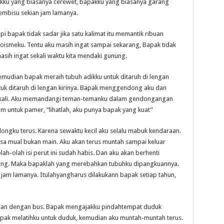
kku yang biasanya cerewet, bapakku yang biasanya garang
membisu sekian jam lamanya.
i bapak tidak sadar jika satu kalimat itu memantik ribuan
smeku. Tentu aku masih ingat sampai sekarang, Bapak tidak
sih ingat sekali waktu kita mendaki gunung.
emudian bapak meraih tubuh adikku untuk ditaruh di lengan
k ditaruh di lengan kirinya. Bapak menggendong aku dan
 sekali. Aku memandangi teman-temanku dalam gendongangan
 untuk pamer, “lihatlah, aku punya bapak yang kuat”
ngku terus. Karena sewaktu kecil aku selalu mabuk kendaraan.
asa mual bukan main. Aku akan terus muntah sampai keluar
lah-olah isi perut ini sudah habis. Dan aku akan berhenti
ntang. Maka bapaklah yang merebahkan tubuhku dipangkuannya.
m lamanya. Itulahyangharus dilakukann bapak setiap tahun,
gian dengan bus. Bapak mengajakku pindahtempat duduk
pak melatihku untuk duduk, kemudian aku muntah-muntah terus.