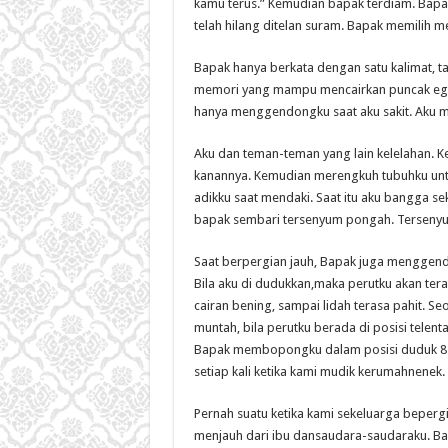
kamu terus.” Kemudian bapak terdiam. Bapa
telah hilang ditelan suram. Bapak memilih 
Bapak hanya berkata dengan satu kalimat, tap
memori yang mampu mencairkan puncak egoi
hanya menggendongku saat aku sakit. Aku ma
Aku dan teman-teman yang lain kelelahan. K
kanannya. Kemudian merengkuh tubuhku untu
adikku saat mendaki. Saat itu aku bangga
bapak sembari tersenyum pongah. Tersenyum
Saat berpergian jauh, Bapak juga menggendo
Bila aku di dudukkan,maka perutku akan ter
cairan bening, sampai lidah terasa pahit. Seo
muntah, bila perutku berada di posisi tele
Bapak membopongku dalam posisi duduk 8 ja
setiap kali ketika kami mudik kerumahnenek.
Pernah suatu ketika kami sekeluarga beper
menjauh dari ibu dansaudara-saudaraku. Ba