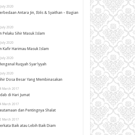
 July 2020
erbedaan Antara Jin, Iblis & Syaithan – Bagian
 July 2020
in Pelaku Sihir Masuk Islam
 July 2020
in Kafir Harimau Masuk Islam
 July 2020
engenal Ruqyah Syar’iyyah
 July 2020
ihir Dosa Besar Yang Membinasakan
4 March 2017
dab di Hari Jumat
4 March 2017
eutamaan dan Pentingnya Shalat
2 March 2017
erkata Baik atau Lebih Baik Diam