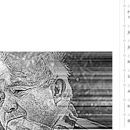
3
P
1
3
J
3
J
3
M
3
S
2
A
2
K
2
B