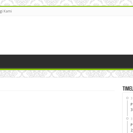
gi Kami
Timel
3
P
3
3
P
2