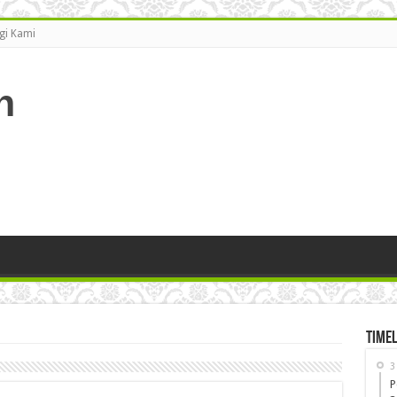
gi Kami
Timel
3
P