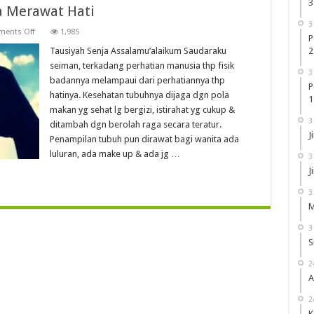
3
a Merawat Hati
3
on
ents Off
1,985
P
Sibuk
Merawat
Tausiyah Senja Assalamu’alaikum Saudaraku
2
Badan,
seiman, terkadang perhatian manusia thp fisik
Lupa
3
Merawat
badannya melampaui dari perhatiannya thp
Hati
P
hatinya. Kesehatan tubuhnya dijaga dgn pola
1
makan yg sehat lg bergizi, istirahat yg cukup &
3
ditambah dgn berolah raga secara teratur.
J
Penampilan tubuh pun dirawat bagi wanita ada
luluran, ada make up & ada jg …
3
J
3
M
3
S
2
A
2
K