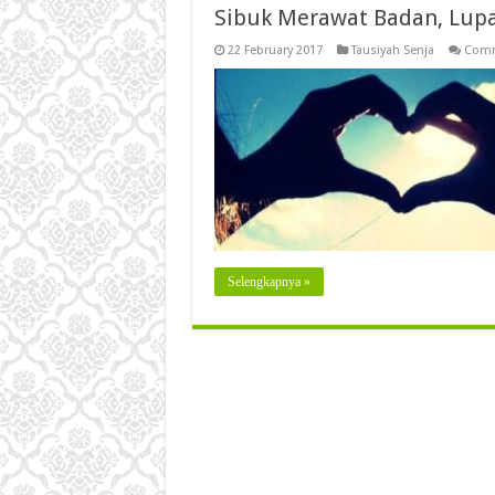
Sibuk Merawat Badan, Lup
22 February 2017
Tausiyah Senja
Comm
Selengkapnya »