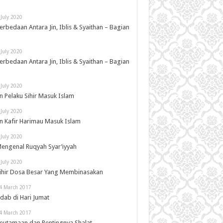
 July 2020
erbedaan Antara Jin, Iblis & Syaithan – Bagian
 July 2020
erbedaan Antara Jin, Iblis & Syaithan – Bagian
 July 2020
in Pelaku Sihir Masuk Islam
 July 2020
in Kafir Harimau Masuk Islam
 July 2020
engenal Ruqyah Syar’iyyah
 July 2020
ihir Dosa Besar Yang Membinasakan
4 March 2017
dab di Hari Jumat
4 March 2017
eutamaan dan Pentingnya Shalat