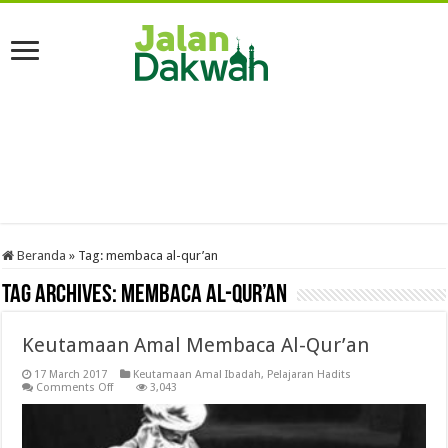
Beranda
»
Tag:
membaca al-qur’an
Tag Archives:
membaca al-qur’an
Keutamaan Amal Membaca Al-Qur’an
17 March 2017
Keutamaan Amal Ibadah
,
Pelajaran Hadits
on
Comments Off
3,043
Keutamaan
Amal
Membaca
Al-