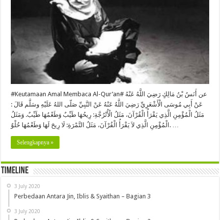
Qur’an
#Keutamaan Amal Membaca Al-Qur’an# عن أَنَسُ بْنُ مَالِكٍ رَضِيَ اللَّهُ عَنْهُ
عَنْ أَبِي مُوسَى الْأَشْعَرِيِّ رَضِيَ اللَّهُ عَنْهُ عَنْ النَّبِيِّ صَلّى اللهُ عَلَيْهِ وسَلَّم قَالَ :
مَثَلُ الْمُؤْمِنِ الَّذِي يَقْرَأُ الْقُرْآنَ، مَثَلُ الْأُتْرُجَّةِ: رِيحُهَا طَيِّبٌ وَطَعْمُهَا طَيِّبٌ. وَمَثَلُ
الْمُؤْمِنِ الَّذِي لاَ يَقْرَأُ الْقُرْآنَ، مَثَلُ التَّمْرَةِ: لَا رِيحَ لَهَا وَطَعْمُهَا حُلْوٌ. …
Selengkapnya »
Timeline
3 July 2020
Perbedaan Antara Jin, Iblis & Syaithan – Bagian 3
3 July 2020