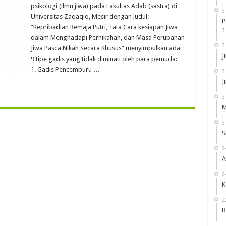
YANG
psikologi (ilmu jiwa) pada Fakultas Adab (sastra) di
TIDAK
3
DINIKAHI
Universitas Zaqaqiq, Mesir dengan judul:
LAKI-
P
“Kepribadian Remaja Putri, Tata Cara kesiapan Jiwa
LAKI
1
dalam Menghadapi Pernikahan, dan Masa Perubahan
3
Jiwa Pasca Nikah Secara Khusus” menyimpulkan ada
J
9 tipe gadis yang tidak diminati oleh para pemuda:
1. Gadis Pencemburu …
3
J
3
M
3
S
2
A
2
K
2
B