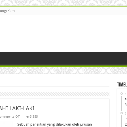
ungi Kami
Timel
3
P
3
HI LAKI-LAKI
3
on
omments Off
3,355
P
9
GADIS
Sebuah penelitian yang dilakukan oleh jurusan
2