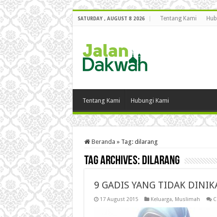
Tentang Kami
Hub
SATURDAY , AUGUST 8 2026
Tentang Kami
Hubungi Kami
Beranda
»
Tag:
dilarang
Tag Archives:
dilarang
9 GADIS YANG TIDAK DINIKA
17 August 2015
Keluarga
,
Muslimah
C