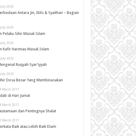
 July 2020
erbedaan Antara Jin, Iblis & Syaithan – Bagian
 July 2020
in Pelaku Sihir Masuk Islam
 July 2020
in Kafir Harimau Masuk Islam
 July 2020
engenal Ruqyah Syar’iyyah
 July 2020
ihir Dosa Besar Yang Membinasakan
4 March 2017
dab di Hari Jumat
4 March 2017
eutamaan dan Pentingnya Shalat
2 March 2017
erkata Baik atau Lebih Baik Diam