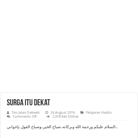
Surga itu Dekat
Tim Jalan Dakwah
26 August 2016
Pelajaran Hadits
on
Comments Off
2,018 Kali Dilihat
Surga
itu
السلام عليكم ورحمة الله وبركاته..صباح الخير..وصباح الفول يإخواني..
Dekat