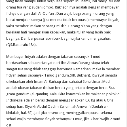
yang tidak mampu untuk berpuasa seperti ibu hamil, ibu mneyusui dan
orang tua yang sudah jompo. Rukhsoh nya adalah dengan membayar
fidhya dengan dalil Al-Qur’an : Dan wajib bagi orang – orang yang
berat menjalankannya (jika mereka tidak berpuasa) membayar fidyah,
yaitu memberi makan seorang miskin. Barang siapa yang dengan
kerelaan hati mengerjakan kebajikan, maka itulah yang lebih baik
baginya. Dan berpuasa lebih baik bagimu jika kamu mengetahui.
(QS.Baqarah: 184).
Membayar fidyah adalah dengan takaran sebanyak 1 mud
berdasarkan sebuah riwayat dari Ibn Abbas,Barang siapa telah
sangat tua yang tidak sanggup berpuasa Ramadhan, maka ia memberi
fidyah sehari sebanyak 1 mud gandum.(HR. Bukhari). Riwayat senada
dikeluarkan oleh Imam Al-Baihaqi dari sahabat Ibnu Umar. Mud
adalah ukuran takaran (bukan berat) yang setara dengan berat 544
gram gandum (al-qamhu). Kalau kita konversikan ke makanan pokok di
Indonesia adalah beras dengan menggenapkan 0,6 Kg atau 6 Ons
setiap hari. [Syaikh Abdul Qadim Zallum, al-Amwal fi Daulah al-
Khilafah, hal. 62]. Jadi jika seseorang meninggalkan puasa selama
sehari wajib membayar fidyah sebanyak 1 mud, jika 2 hari wajib 2 mud
dst.