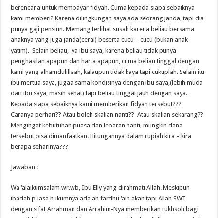
berencana untuk membayar fidyah. Cuma kepada siapa sebaiknya
kami memberi? Karena dilingkungan saya ada seorang janda, tapi dia
punya gaji pensiun. Memang terlihat susah karena beliau bersama
anaknya yang juga janda(cerai) beserta cucu – cucu (bukan anak
yatim). Selain beliau, ya ibu saya, karena beliau tidak punya
penghasilan apapun dan harta apapun, cuma beliau tinggal dengan
kami yang alhamdulillaah, kalaupun tidak kaya tapi cukuplah. Selain itu
ibu mertua saya, jugaa sama kondisinya dengan ibu saya,(lebih muda
dari ibu saya, masih sehat) tapi beliau tinggal jauh dengan saya.
Kepada siapa sebaiknya kami memberikan fidyah tersebut???
Caranya perhari?? Atau boleh skalian nanti?? Atau skalian sekarang??
Mengingat kebutuhan puasa dan lebaran nanti, mungkin dana
tersebut bisa dimanfaatkan. Hitungannya dalam rupiah kira – kira
berapa seharinya???
Jawaban :
Wa ‘alaikumsalam wr.wb, Ibu Elly yang dirahmati Allah. Meskipun
ibadah puasa hukumnya adalah fardhu ‘ain akan tapi Allah SWT
dengan sifat Arrahman dan Arrahim-Nya memberikan rukhsoh bagi