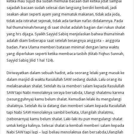
ketika mau sujud dia sudah memulai bacaan dan ketika jidat sampai
sajadah bacaan sudah selesai dan langsung berdiri kembali, jadi
seakan-akan seperti ayam yang mematuk makanan, tidak ada jeda,
tidak ada istirahat sejenak, tidak ada tarikan nafas didalamnya. Pada
hal thuma’ninah/tenang di saat sholat adalah bagian dari rukun shalat
yang hrs dijaga. Syaikh Sayyid Sabiq menjelaskan bahwa thuma’ninah
adalah diam beberapa saat setelah tenangnya anggota – anggota
badan. Para Ulama memberi batasan minimal dengan lama waktu
yang diperlukan seperti ketika membaca tasbih (Kitab Fiqhus Sunnah,
Sayyid Sabiq Jilid 1 hal 124).
Diriwayatkan dalam sebuah hadist, ada seorang lelaki yang masuk ke
dalam masjid di waktu Rasulullah SAW sedang duduk. Lalu orang itu
melaksanakan shalat. Setelah itu ia memberi salam kepada Rasulullah
SAW tapi Nabi menolaknya seraya bersabda, Ulangi shalatmu karena
(sesungguhnya) kamu belum shalat. Kemudian lelaki itu mengulangi
shalatnya. Setelah itu ia datang dan memberi salam kepada Rasulullah
tapi Nabi SAW menolaknya sambil berkata, Ulangilah shalatmu,
(sebenarnya) kamu belum shalat. Laki-laki itu pun mengulangi shalat
untuk ketiga kalinya. Selesai shalat ia kembali memberi salam kepada
Nabi SAW tapi lagi – lagi beliau menolaknya dan bersabda,Ulangilah