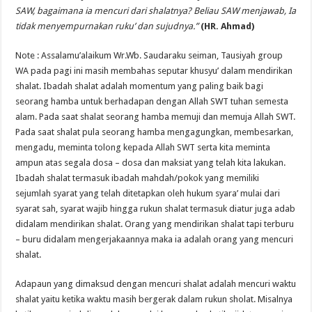
SAW, bagaimana ia mencuri dari shalatnya? Beliau SAW menjawab, Ia
tidak menyempurnakan ruku’ dan sujudnya.”
(HR. Ahmad)
Note : Assalamu’alaikum Wr.Wb. Saudaraku seiman, Tausiyah group
WA pada pagi ini masih membahas seputar khusyu’ dalam mendirikan
shalat. Ibadah shalat adalah momentum yang paling baik bagi
seorang hamba untuk berhadapan dengan Allah SWT tuhan semesta
alam. Pada saat shalat seorang hamba memuji dan memuja Allah SWT.
Pada saat shalat pula seorang hamba mengagungkan, membesarkan,
mengadu, meminta tolong kepada Allah SWT serta kita meminta
ampun atas segala dosa – dosa dan maksiat yang telah kita lakukan.
Ibadah shalat termasuk ibadah mahdah/pokok yang memiliki
sejumlah syarat yang telah ditetapkan oleh hukum syara’ mulai dari
syarat sah, syarat wajib hingga rukun shalat termasuk diatur juga adab
didalam mendirikan shalat. Orang yang mendirikan shalat tapi terburu
– buru didalam mengerjakaannya maka ia adalah orang yang mencuri
shalat.
Adapaun yang dimaksud dengan mencuri shalat adalah mencuri waktu
shalat yaitu ketika waktu masih bergerak dalam rukun sholat. Misalnya