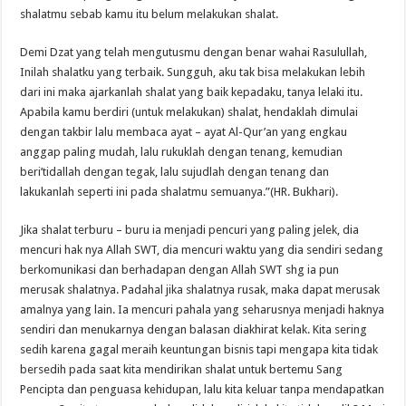
shalatmu sebab kamu itu belum melakukan shalat.
Demi Dzat yang telah mengutusmu dengan benar wahai Rasulullah,
Inilah shalatku yang terbaik. Sungguh, aku tak bisa melakukan lebih
dari ini maka ajarkanlah shalat yang baik kepadaku, tanya lelaki itu.
Apabila kamu berdiri (untuk melakukan) shalat, hendaklah dimulai
dengan takbir lalu membaca ayat – ayat Al-Qur’an yang engkau
anggap paling mudah, lalu rukuklah dengan tenang, kemudian
beri’tidallah dengan tegak, lalu sujudlah dengan tenang dan
lakukanlah seperti ini pada shalatmu semuanya.”(HR. Bukhari).
Jika shalat terburu – buru ia menjadi pencuri yang paling jelek, dia
mencuri hak nya Allah SWT, dia mencuri waktu yang dia sendiri sedang
berkomunikasi dan berhadapan dengan Allah SWT shg ia pun
merusak shalatnya. Padahal jika shalatnya rusak, maka dapat merusak
amalnya yang lain. Ia mencuri pahala yang seharusnya menjadi haknya
sendiri dan menukarnya dengan balasan diakhirat kelak. Kita sering
sedih karena gagal meraih keuntungan bisnis tapi mengapa kita tidak
bersedih pada saat kita mendirikan shalat untuk bertemu Sang
Pencipta dan penguasa kehidupan, lalu kita keluar tanpa mendapatkan