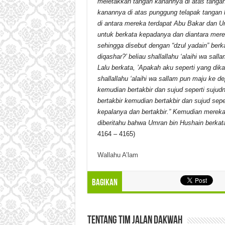
meletakkan tangan kanannya di atas tangan k
kanannya di atas punggung telapak tangan k
di antara mereka terdapat Abu Bakar dan Um
untuk berkata kepadanya dan diantara mere
sehingga disebut dengan “dzul yadain” berk
diqashar?’ beliau shallallahu ‘alaihi wa sall
Lalu berkata, ’Apakah aku seperti yang dik
shallallahu ‘alaihi wa sallam pun maju ke 
kemudian bertakbir dan sujud seperti suju
bertakbir kemudian bertakbir dan sujud se
kepalanya dan bertakbir.” Kemudian mereka
diberitahu bahwa Umran bin Hushain berkata
4164 – 4165)
Wallahu A’lam
Bagikan
Tentang Tim Jalan Dakwah