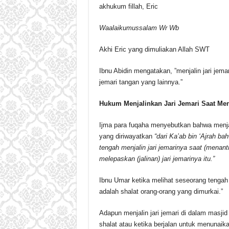
akhukum fillah, Eric
Waalaikumussalam Wr Wb
Akhi Eric yang dimuliakan Allah SWT
Ibnu Abidin mengatakan, ”menjalin jari jema
jemari tangan yang lainnya.”
Hukum Menjalinkan Jari Jemari Saat Men
Ijma para fuqaha menyebutkan bahwa menjal
yang diriwayatkan
“dari Ka’ab bin ‘Ajrah ba
tengah menjalin jari jemarinya saat (menanti)
melepaskan (jalinan) jari jemarinya itu.”
Ibnu Umar ketika melihat seseorang tengah 
adalah shalat orang-orang yang dimurkai.”
Adapun menjalin jari jemari di dalam masjid
shalat atau ketika berjalan untuk menunaik