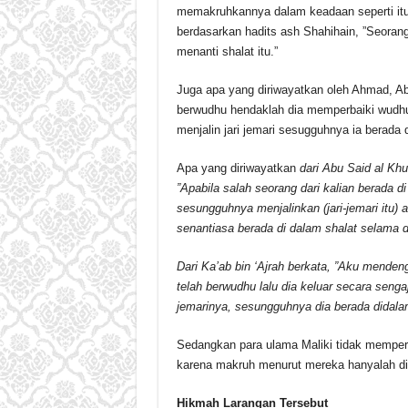
memakruhkannya dalam keadaan seperti itu
berdasarkan hadits ash Shahihain, ”Seorang
menanti shalat itu.”
Juga apa yang diriwayatkan oleh Ahmad, Abu
berwudhu hendaklah dia memperbaiki wudhu
menjalin jari jemari sesugguhnya ia berada d
Apa yang diriwayatkan
dari Abu Said al Khu
”Apabila salah seorang dari kalian berada di
sesungguhnya menjalinkan (jari-jemari itu) 
senantiasa berada di dalam shalat selama di
Dari Ka’ab bin ‘Ajrah berkata, ”Aku mendeng
telah berwudhu lalu dia keluar secara senga
jemarinya, sesungguhnya dia berada didalam
Sedangkan para ulama Maliki tidak memperma
karena makruh menurut mereka hanyalah did
Hikmah Larangan Tersebut