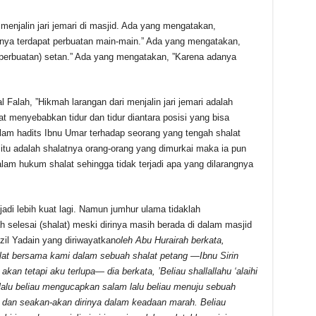
menjalin jari jemari di masjid. Ada yang mengatakan,
nya terdapat perbuatan main-main.” Ada yang mengatakan,
perbuatan) setan.” Ada yang mengatakan, ”Karena adanya
 Falah, ”Hikmah larangan dari menjalin jari jemari adalah
at menyebabkan tidur dan tidur diantara posisi yang bisa
lam hadits Ibnu Umar terhadap seorang yang tengah shalat
 itu adalah shalatnya orang-orang yang dimurkai maka ia pun
lam hukum shalat sehingga tidak terjadi apa yang dilarangnya
adi lebih kuat lagi. Namun jumhur ulama tidaklah
h selesai (shalat) meski dirinya masih berada di dalam masjid
zil Yadain yang diriwayatkan
oleh Abu Hurairah berkata,
shalat bersama kami dalam sebuah shalat petang —Ibnu Sirin
n tetapi aku terlupa— dia berkata, ’Beliau shallallahu ‘alaihi
lalu beliau mengucapkan salam lalu beliau menuju sebuah
 dan seakan-akan dirinya dalam keadaan marah. Beliau