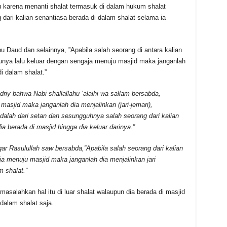
 karena menanti shalat termasuk di dalam hukum shalat
 dari kalian senantiasa berada di dalam shalat selama ia
 Daud dan selainnya, ”Apabila salah seorang di antara kalian
nya lalu keluar dengan sengaja menuju masjid maka janganlah
i dalam shalat.”
driy bahwa Nabi shallallahu ‘alaihi wa sallam bersabda,
 masjid maka janganlah dia menjalinkan (jari-jemari),
adalah dari setan dan sesungguhnya salah seorang dari kalian
a berada di masjid hingga dia keluar darinya.”
ar Rasulullah saw bersabda,”Apabila salah seorang dari kalian
ja menuju masjid maka janganlah dia menjalinkan jari
 shalat.”
salahkan hal itu di luar shalat walaupun dia berada di masjid
alam shalat saja.