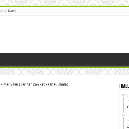
ungi Kami
»
Menyilang jari tangan ketika mau shalat
Timel
3
P
3
3
P
2