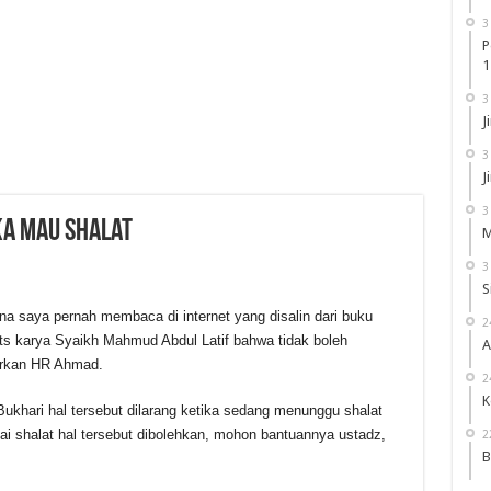
3
P
1
3
J
3
J
3
ka mau shalat
M
3
S
na saya pernah membaca di internet yang disalin dari buku
2
its karya Syaikh Mahmud Abdul Latif bahwa tidak boleh
A
sarkan HR Ahmad.
2
K
ukhari hal tersebut dilarang ketika sedang menunggu shalat
ai shalat hal tersebut dibolehkan, mohon bantuannya ustadz,
2
B