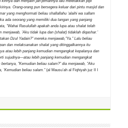
irinya dan menjalin jari-jemarinya lalu meletakkan pipi
irinya. Orang-orang pun bersegera keluar dari pintu masjid dan
ar yang menghormati beliau shallallahu ‘alaihi wa sallam
ka ada seorang yang memiliki dua tangan yang panjang
ata, ”Wahai Rasulullah apakah anda lupa atau shalat telah
am menjawab, ’Aku tidak lupa dan (shalat) tidaklah diqashar.’
atakan Dzul Yadain?” mereka menjawab,”Ya.” Lalu beliau
depan dan melaksanakan shalat yang ditinggalkannya itu
dnya atau lebih panjang kemudian mengangkat kepalanya dan
perti sujudnya—atau lebih panjang kemudian mengangkat
 bertanya, ”Kemudian beliau salam?” dia menjawab, ”Aku
, ’Kemudian beliau salam.”
(al Mausu’ah al Fiqhiyah juz II l