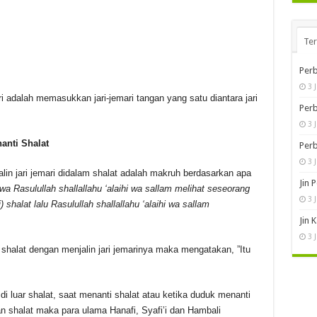
Te
Perb
3 
ri adalah memasukkan jari-jemari tangan yang satu diantara jari
Perb
3 
anti Shalat
Perb
3 
in jari jemari didalam shalat adalah makruh berdasarkan apa
Jin 
hwa Rasulullah shallallahu ‘alaihi wa sallam melihat seseorang
3 
 shalat lalu Rasulullah shallallahu ‘alaihi wa sallam
Jin 
3 
shalat dengan menjalin jari jemarinya maka mengatakan, ”Itu
 di luar shalat, saat menanti shalat atau ketika duduk menanti
an shalat maka para ulama Hanafi, Syafi’i dan Hambali