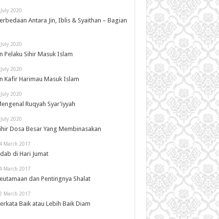
 July 2020
erbedaan Antara Jin, Iblis & Syaithan – Bagian
 July 2020
in Pelaku Sihir Masuk Islam
 July 2020
in Kafir Harimau Masuk Islam
 July 2020
engenal Ruqyah Syar’iyyah
 July 2020
ihir Dosa Besar Yang Membinasakan
4 March 2017
dab di Hari Jumat
4 March 2017
eutamaan dan Pentingnya Shalat
2 March 2017
erkata Baik atau Lebih Baik Diam