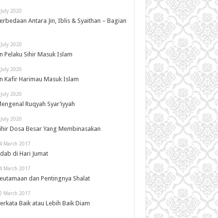
 July 2020
erbedaan Antara Jin, Iblis & Syaithan – Bagian
 July 2020
in Pelaku Sihir Masuk Islam
 July 2020
in Kafir Harimau Masuk Islam
 July 2020
engenal Ruqyah Syar’iyyah
 July 2020
ihir Dosa Besar Yang Membinasakan
4 March 2017
dab di Hari Jumat
4 March 2017
eutamaan dan Pentingnya Shalat
2 March 2017
erkata Baik atau Lebih Baik Diam