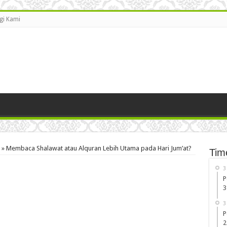
gi Kami
»
Membaca Shalawat atau Alquran Lebih Utama pada Hari Jum’at?
Tim
3
P
3
3
P
2