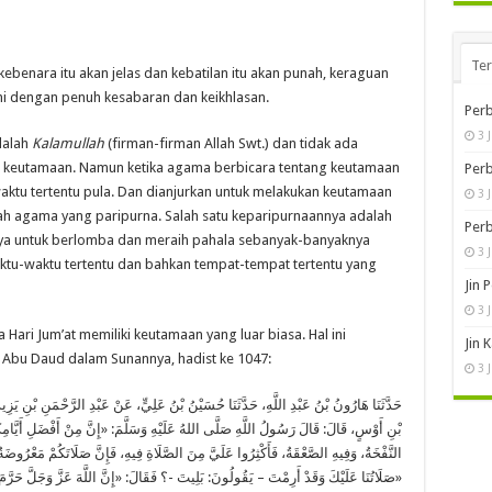
Te
 kebenara itu akan jelas dan kebatilan itu akan punah, keraguan
 ini dengan penuh kesabaran dan keikhlasan.
Perb
3 
dalah
Kalamullah
(firman-firman Allah Swt.) dan tidak ada
l keutamaan. Namun ketika agama berbicara tentang keutamaan
Perb
waktu tertentu pula. Dan dianjurkan untuk melakukan keutamaan
3 
lah agama yang paripurna. Salah satu keparipurnaannya adalah
Perb
a untuk berlomba dan meraih pahala sebanyak-banyaknya
3 
tu-waktu tertentu dan bahkan tempat-tempat tertentu yang
Jin 
3 
ari Jum’at memiliki keutamaan yang luar biasa. Hal ini
Jin 
t Abu Daud dalam Sunannya, hadist ke 1047:
3 
بْنِ أَوْسٍ، قَالَ: قَالَ رَسُولُ اللَّهِ صَلَّى اللهُ عَلَيْهِ وَسَلَّمَ: «إِنَّ مِنْ أَفْضَلِ أَيَّامِك
النَّفْخَةُ، وَفِيهِ الصَّعْقَةُ، فَأَكْثِرُوا عَلَيَّ مِنَ الصَّلَاةِ فِيهِ، فَإِنَّ صَلَاتَكُمْ مَعْرُوض
صَلَاتُنَا عَلَيْكَ وَقَدْ أَرِمْتَ – يَقُولُونَ: بَلِيتَ -؟ فَقَالَ: «إِنَّ اللَّهَ عَزَّ وَجَلَّ حَرَّمَ عَلَى الْأَرْضِ أَجْسَادَ الْأَنْبِيَاءِ»