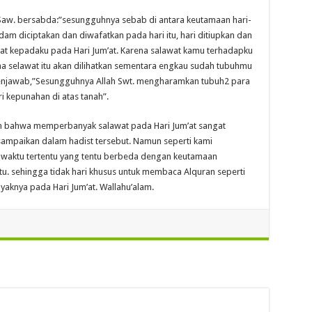
ah Saw. bersabda:”sesungguhnya sebab di antara keutamaan hari-
dam diciptakan dan diwafatkan pada hari itu, hari ditiupkan dan
at kepadaku pada Hari Jum’at. Karena salawat kamu terhadapku
na selawat itu akan dilihatkan sementara engkau sudah tubuhmu
h menjawab,”Sesungguhnya Allah Swt. mengharamkan tubuh2 para
ri kepunahan di atas tanah”.
tkan bahwa memperbanyak salawat pada Hari Jum’at sangat
sampaikan dalam hadist tersebut. Namun seperti kami
a waktu tertentu yang tentu berbeda dengan keutamaan
. sehingga tidak hari khusus untuk membaca Alquran seperti
knya pada Hari Jum’at. Wallahu’alam.