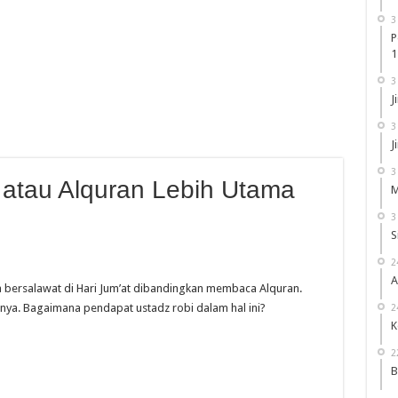
3
P
1
3
J
3
J
3
atau Alquran Lebih Utama
M
3
S
2
A
a bersalawat di Hari Jum’at dibandingkan membaca Alquran.
nya. Bagaimana pendapat ustadz robi dalam hal ini?
2
K
2
B