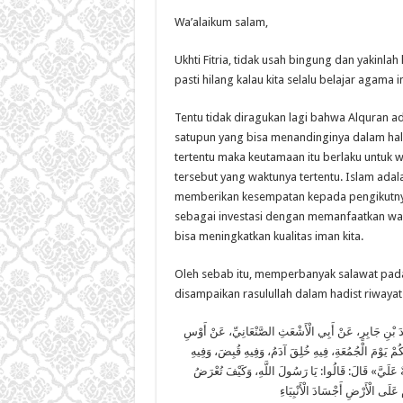
Wa’alaikum salam,
Ukhti Fitria, tidak usah bingung dan yakinlah
pasti hilang kalau kita selalu belajar agama
Tentu tidak diragukan lagi bahwa Alquran a
satupun yang bisa menandinginya dalam ha
tertentu maka keutamaan itu berlaku untuk 
tersebut yang waktunya tertentu. Islam ada
memberikan kesempatan kepada pengikutny
sebagai investasi dengan memanfaatkan wak
bisa meningkatkan kualitas iman kita.
Oleh sebab itu, memperbanyak salawat pada H
disampaikan rasulullah dalam hadist riwaya
حَدَّثَنَا هَارُونُ بْنُ عَبْدِ اللَّهِ، حَدَّثَنَا حُسَيْنُ بْنُ عَلِيٍّ، عَنْ عَبْدِ الرَّحْمَنِ بْنِ يَزِيدَ بْنِ جَابِرٍ، عَنْ أَبِي الْأَشْعَثِ الصَّنْعَانِيِّ، عَنْ أَوْسِ
ُمْ يَوْمَ الْجُمُعَةِ، فِيهِ خُلِقَ آدَمُ، وَفِيهِ قُبِضَ، وَفِيهِ
َةٌ عَلَيَّ» قَالَ: قَالُوا: يَا رَسُولَ اللَّهِ، وَكَيْفَ تُعْرَضُ