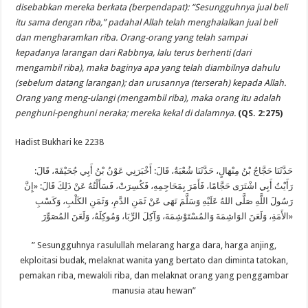
disebabkan mereka berkata (berpendapat): “Sesungguhnya jual beli
itu sama dengan riba,” padahal Allah telah menghalalkan jual beli
dan mengharamkan riba. Orang-orang yang telah sampai
kepadanya larangan dari Rabbnya, lalu terus berhenti (dari
mengambil riba), maka baginya apa yang telah diambilnya dahulu
(sebelum datang larangan); dan urusannya (terserah) kepada Allah.
Orang yang meng-ulangi (mengambil riba), maka orang itu adalah
penghuni-penghuni neraka; mereka kekal di dalamnya.
(QS. 2:275)
Hadist Bukhari ke 2238
حَدَّثَنَا حَجَّاجُ بْنُ مِنْهَالٍ، حَدَّثَنَا شُعْبَةُ، قَالَ: أَخْبَرَنِي عَوْنُ بْنُ أَبِي جُحَيْفَةَ، قَالَ:
رَأَيْتُ أَبِي اشْتَرَى حَجَّامًا، فَأَمَرَ بِمَحَاجِمِهِ، فَكُسِرَتْ، فَسَأَلْتُهُ عَنْ ذَلِكَ قَالَ: «إِنَّ
رَسُولَ اللَّهِ صَلَّى اللهُ عَلَيْهِ وَسَلَّمَ نَهَى عَنْ ثَمَنِ الدَّمِ، وَثَمَنِ الكَلْبِ، وَكَسْبِ
الأَمَةِ، وَلَعَنَ الوَاشِمَةَ وَالمُسْتَوْشِمَةَ، وَآكِلَ الرِّبَا، وَمُوكِلَهُ، وَلَعَنَ المُصَوِّرَ»
” Sesungguhnya rasulullah melarang harga dara, harga anjing,
ekploitasi budak, melaknat wanita yang bertato dan diminta tatokan,
pemakan riba, mewakili riba, dan melaknat orang yang penggambar
manusia atau hewan”