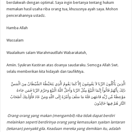
berdakwah dengan optimal. Saya ingin bertanya tentang hukum
memakan hasil usaha riba orang tua, khususnya ayah saya. Mohon
pencerahannya ustadz.
Hamba Allah
Wassalam
Waalaikum salam Warahmautllahi Wabarakatuh,
Amiin. Syukran Kastiran atas doanya saudaraku. Semoga Allah Swt.
selalu memberikan kita hidayah dan taufikNya.
الَّذِينَ يَأْكُلُونَ الرِّبَا لاَ يَقُومُونَ إِلاَّ كَمَا يَقُومُ الَّذِي يَتَخَبَّطُهُ الشَّيْطَانُ مِنَ الْمَسِّ
ذَلِكَ بِأَنَّهُمْ قَالُواْ إِنَّمَا الْبَيْعُ مِثْلُ الرِّبَا وَأَحَلَّ اللّهُ الْبَيْعَ وَحَرَّمَ الرِّبَا فَمَن جَاءهُ
مَوْعِظَةٌ مِّن رَّبِّهِ فَانتَهَىَ فَلَهُ مَا سَلَفَ وَأَمْرُهُ إِلَى اللّهِ وَمَنْ عَادَ فَأُوْلَـئِكَ أَصْحَابُ
النَّارِ هُمْ فِيهَا خَالِدُونَ
Orang-orang yang makan (mengambil) riba tidak dapat berdiri
melainkan seperti berdirinya orang yang kemasukan syaitan lantaran
(tekanan) penyakit gila. Keadaan mereka yang demikian itu, adalah