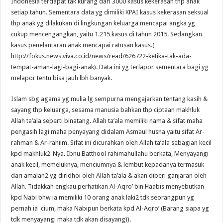
Indonesia terdapat tak kurang dari 3000 kasus kekerasan thp anak
setiap tahun. Sementara data yg dimiliki KPAI kasus kekerasan seksual
thp anak yg dilakukan di lingkungan keluarga mencapai angka yg
cukup mencengangkan, yaitu 1.215 kasus di tahun 2015. Sedangkan
kasus penelantaran anak mencapai ratusan kasus.(
http://fokus.news.viva.co.id/news/read/626722-ketika-tak-ada-
tempat-aman-lagi-bagi-anak). Data ini yg terlapor sementara bagi yg
melapor tentu bisa jauh lbh banyak.
Islam sbg agama yg mulia lg sempurna mengajarkan tentang kasih &
sayang thp keluarga, sesama manusia bahkan thp ciptaan makhluk
Allah ta’ala seperti binatang. Allah ta’ala memiliki nama & sifat maha
pengasih lagi maha penyayang didalam Asmaul husna yaitu sifat Ar-
rahman & Ar-rahiim. Sifat ini dicurahkan oleh Allah ta’ala sebagian kecil
kpd makhluk2-Nya. Ibnu Batthool rahimahullahu berkata, Menyayangi
anak kecil, memeluknya, menciumnya & lembut kepadanya termasuk
dari amalan2 yg diridhoi oleh Allah ta’ala & akan diberi ganjaran oleh
Allah. Tidakkah engkau perhatikan Al-Aqro’ bin Haabis menyebutkan
kpd Nabi bhw ia memiliki 10 orang anak laki2 tdk seorangpun yg
pernah ia cium, maka Nabipun berkata kpd Al-Aqro’ (Barang siapa yg
tdk menyayangi maka tdk akan disayang)).