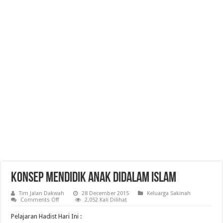
Konsep Mendidik Anak Didalam Islam
Tim Jalan Dakwah
28 December 2015
Keluarga Sakinah
on
Comments Off
2,052 Kali Dilihat
Konsep
Mendidik
Pelajaran Hadist Hari Ini :
Anak