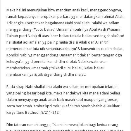
Maka hal ini menunjukan bhw mencium anak kecil, menggendongnya,
ramah kepadanya merupakan perkara yg mendatangkan rahmat Allah.
Tdk engkau perhatikan bagaimana Nabi shallallahu ‘alaihi wa sallam
menggendong (*cucu beliau) Umaamah putrinya Abul ‘Aash (*suami
Zainab putri Nabi) di atas leher beliau tatkala beliau sedang sholat? pd
hal shalat adl amalan yg paling mulia di sisi Allah dan Allah tlh
memerintahkan kita utk senantiasa khusyu’ & konsentrasi di dlm shalat.
Kondisi Nabi yg menggendong Umaamah tidaklah bertentangan dgn
kehusyu’an yg diperintahkan di dlm sholat. Nabi kawatir akan
memberatkan Umaamah (*si kecil cucu beliau) kalau beliau
membiarkannya & tdk digendong di dlm shalat.
Pada sikap Nabi shallallahu ‘alaihi wa sallam ini merupakan teladan
yang paling besar bagi kita, maka hendaknya kita meneladani beliau
dalam menyayangi anak-anak baik masih kecil maupun yang besar,
serta berlemah lembut kpd mrk.” (Ref : Kitab Syarh Shahih Al-Bukhari
karya Ibnu Batthool, 9/211-212)
Dlm tataran rumah tangga, Islam tlh mewajibkan bagi kedua orang