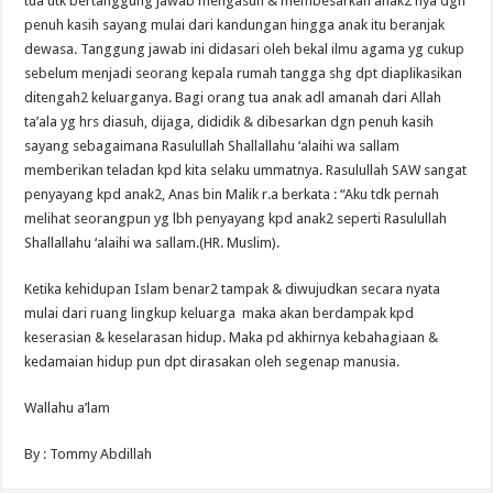
tua utk bertanggung jawab mengasuh & membesarkan anak2 nya dgn
penuh kasih sayang mulai dari kandungan hingga anak itu beranjak
dewasa. Tanggung jawab ini didasari oleh bekal ilmu agama yg cukup
sebelum menjadi seorang kepala rumah tangga shg dpt diaplikasikan
ditengah2 keluarganya. Bagi orang tua anak adl amanah dari Allah
ta’ala yg hrs diasuh, dijaga, dididik & dibesarkan dgn penuh kasih
sayang sebagaimana Rasulullah Shallallahu ‘alaihi wa sallam
memberikan teladan kpd kita selaku ummatnya. Rasulullah SAW sangat
penyayang kpd anak2, Anas bin Malik r.a berkata : “Aku tdk pernah
melihat seorangpun yg lbh penyayang kpd anak2 seperti Rasulullah
Shallallahu ‘alaihi wa sallam.(HR. Muslim).
Ketika kehidupan Islam benar2 tampak & diwujudkan secara nyata
mulai dari ruang lingkup keluarga maka akan berdampak kpd
keserasian & keselarasan hidup. Maka pd akhirnya kebahagiaan &
kedamaian hidup pun dpt dirasakan oleh segenap manusia.
Wallahu a’lam
By : Tommy Abdillah