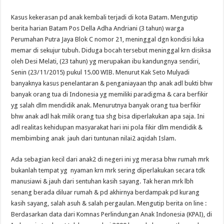
Kasus kekerasan pd anak kembali terjadi di kota Batam. Mengutip
berita harian Batam Pos Della Adha Andriani (3 tahun) warga
Perumahan Putra Jaya Blok C nomor 21, meninggal dgn kondisi luka
memar di sekujur tubuh. Diduga bocah tersebut meninggal krn disiksa
oleh Desi Melati, (23 tahun) yg merupakan ibu kandungnya sendiri,
Senin (23/11/2015) pukul 15.00 WIB. Menurut Kak Seto Mulyadi
banyaknya kasus penelantaran & penganiayaan thp anak adl bukti bhw
banyak orang tua di Indonesia yg memiliki paradigma & cara berfikir
yg salah dlm mendidik anak. Menurutnya banyak orang tua berfikir
bhw anak adl hak milik orang tua shg bisa diperlakukan apa saja. Ini
adl realitas kehidupan masyarakat hari ini pola fikir dlm mendidik &
membimbing anak jauh dari tuntunan nilai2 aqidah Islam.
Ada sebagian kecil dari anak2 di negeri ini yg merasa bhw rumah mrk
bukanlah tempat yg nyaman krn mrk sering diperlakukan secara tdk
manusiawi & jauh dari sentuhan kasih sayang. Tak heran mrk lbh
senang berada diluar rumah & pd akhirnya berdampak pd kurang
kasih sayang, salah asuh & salah pergaulan. Mengutip berita on line :
Berdasarkan data dari Komnas Perlindungan Anak Indonesia (KPAI), di