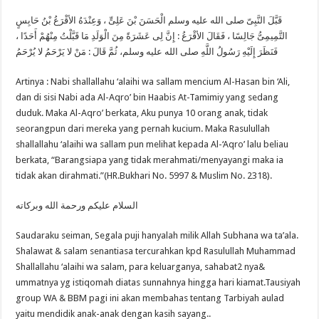
Didalam
Islam
قَبَّلَ النَّبِىّ صلى الله عليه وسلم الْحَسَنَ بْنَ عَلِىٍّ ، وَعِنْدَهُ الأقْرَعُ بْنُ حَابِسٍ
التَّمِيمِىُّ جَالِسًا ، فَقَالَ الأقْرَعُ : إِنَّ لِى عَشَرَةً مِنَ الْوَلَدِ مَا قَبَّلْتُ مِنْهُمْ أَحَدًا ،
فَنَظَرَ إِلَيْهِ رَسُولُ اللَّهِ صلى الله عليه وسلم، ثُمَّ قَالَ : مَنْ لا يَرْحَمُ لا يُرْحَمُ
Artinya : Nabi shallallahu ‘alaihi wa sallam mencium Al-Hasan bin ‘Ali,
dan di sisi Nabi ada Al-Aqro’ bin Haabis At-Tamimiy yang sedang
duduk. Maka Al-Aqro’ berkata, Aku punya 10 orang anak, tidak
seorangpun dari mereka yang pernah kucium. Maka Rasulullah
shallallahu ‘alaihi wa sallam pun melihat kepada Al-‘Aqro’ lalu beliau
berkata, “Barangsiapa yang tidak merahmati/menyayangi maka ia
tidak akan dirahmati.”(HR.Bukhari No. 5997 & Muslim No. 2318).
السلام عليكم ورحمة الله وبركاته
Saudaraku seiman, Segala puji hanyalah milik Allah Subhana wa ta’ala.
Shalawat & salam senantiasa tercurahkan kpd Rasulullah Muhammad
Shallallahu ‘alaihi wa salam, para keluarganya, sahabat2 nya&
ummatnya yg istiqomah diatas sunnahnya hingga hari kiamat.Tausiyah
group WA & BBM pagi ini akan membahas tentang Tarbiyah aulad
yaitu mendidik anak-anak dengan kasih sayang..