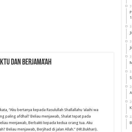
3
P
1
3
J
3
J
3
ktu dan Berjama’ah
M
3
S
2
A
2
K
ata, “Aku bertanya kepada Rasulullah Shallallahu ‘alaihi wa
ang paling afdhal? Beliau menjawab, Shalat tepat pada
2
 Beliau menjawab, Berbakti kepada kedua orang tua. Aku
B
ah? Beliau menjawab, Berjihad di jalan Allah.”
(HR.Bukhari).