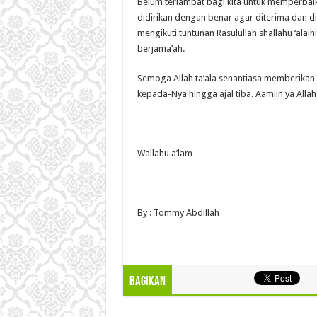
Belum terlambat bagi kita untuk memperbaiki 
didirikan dengan benar agar diterima dan dici
mengikuti tuntunan Rasulullah shallahu ‘ala
berjama’ah.
Semoga Allah ta’ala senantiasa memberikan k
kepada-Nya hingga ajal tiba. Aamiin ya Allah.
Wallahu a’lam
By : Tommy Abdillah
Bagikan