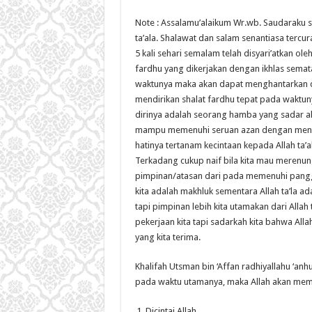
Note : Assalamu’alaikum Wr.wb. Saudaraku s
ta’ala. Shalawat dan salam senantiasa tercura
5 kali sehari semalam telah disyari’atkan ole
fardhu yang dikerjakan dengan ikhlas semat
waktunya maka akan dapat menghantarkan dir
mendirikan shalat fardhu tepat pada waktu
dirinya adalah seorang hamba yang sadar ak
mampu memenuhi seruan azan dengan mening
hatinya tertanam kecintaan kepada Allah ta’
Terkadang cukup naif bila kita mau merenun
pimpinan/atasan dari pada memenuhi panggil
kita adalah makhluk sementara Allah ta’la a
tapi pimpinan lebih kita utamakan dari Alla
pekerjaan kita tapi sadarkah kita bahwa All
yang kita terima.
Khalifah Utsman bin ‘Affan radhiyallahu ‘anh
pada waktu utamanya, maka Allah akan memu
Dicintai Allah