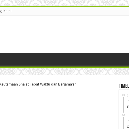
gi Kami
Keutamaan Shalat Tepat Waktu dan Berjama’ah
Timel
3
P
3
3
P
2