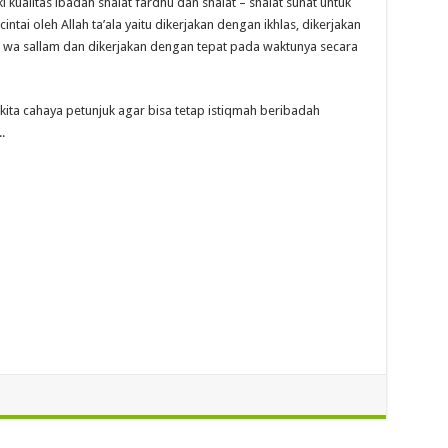
kualitas ibadah shalat fardhu dan shalat – shalat sunat untuk
ntai oleh Allah ta’ala yaitu dikerjakan dengan ikhlas, dikerjakan
ihi wa sallam dan dikerjakan dengan tepat pada waktunya secara
ita cahaya petunjuk agar bisa tetap istiqmah beribadah
.