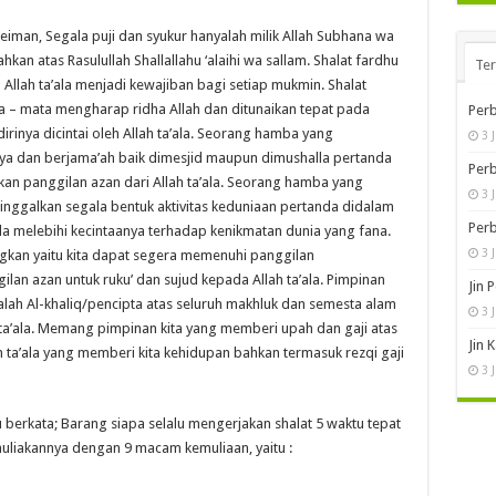
eiman, Segala puji dan syukur hanyalah milik Allah Subhana wa
hkan atas Rasulullah Shallallahu ‘alaihi wa sallam. Shalat fardhu
Te
h Allah ta’ala menjadi kewajiban bagi setiap mukmin. Shalat
a – mata mengharap ridha Allah dan ditunaikan tepat pada
Perb
inya dicintai oleh Allah ta’ala. Seorang hamba yang
3 
nya dan berjama’ah baik dimesjid maupun dimushalla pertanda
Perb
an panggilan azan dari Allah ta’ala. Seorang hamba yang
3 
galkan segala bentuk aktivitas keduniaan pertanda didalam
Perb
ala melebihi kecintaanya terhadap kenikmatan dunia yang fana.
3 
gkan yaitu kita dapat segera memenuhi panggilan
an azan untuk ruku’ dan sujud kepada Allah ta’ala. Pimpinan
Jin 
dalah Al-khaliq/pencipta atas seluruh makhluk dan semesta alam
3 
h ta’ala. Memang pimpinan kita yang memberi upah dan gaji atas
Jin 
ah ta’ala yang memberi kita kehidupan bahkan termasuk rezqi gaji
3 
u berkata; Barang siapa selalu mengerjakan shalat 5 waktu tepat
liakannya dengan 9 macam kemuliaan, yaitu :