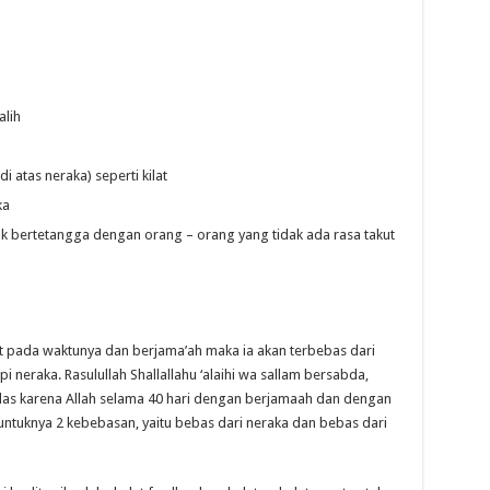
alih
 atas neraka) seperti kilat
ka
k bertetangga dengan orang – orang yang tidak ada rasa takut
t pada waktunya dan berjama’ah maka ia akan terbebas dari
i neraka. Rasulullah Shallallahu ‘alaihi wa sallam bersabda,
las karena Allah selama 40 hari dengan berjamaah dan dengan
untuknya 2 kebebasan, yaitu bebas dari neraka dan bebas dari