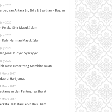
 July 2020
erbedaan Antara Jin, Iblis & Syaithan – Bagian
 July 2020
in Pelaku Sihir Masuk Islam
 July 2020
in Kafir Harimau Masuk Islam
 July 2020
engenal Ruqyah Syar’iyyah
 July 2020
ihir Dosa Besar Yang Membinasakan
4 March 2017
dab di Hari Jumat
4 March 2017
eutamaan dan Pentingnya Shalat
2 March 2017
erkata Baik atau Lebih Baik Diam