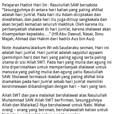
Pelajaran Hadist Hari Ini : Rasulullah SAW bersabda:
“Sesungguhnya di antara hari kalian yang paling afdhal
adalah hari Jum’at. Pada hari itu Adam diciptakan dan
diwafatkan, dan pada hari itu juga ditiup sangkakala dan
akan terjadi kematian seluruh makhluk. Oleh karena itu
perbanyaklah shalawat di hari Jum’at, karena shalawat akan
disampaikan kepadaku….” (HR.Abu Dawud, Nasai, Ibnu
Majah, Ahmad dan Hakim dari hadits Aus bin Aus)
Note: Assalamu’alaikum Wr.wb.Saudaraku seiman, Hari ini
adalah hari jum’at. Hari jum’at adalah sayyidul ayyaam
(pemimpin hari) dan hari yang paling agung serta paling
utama di sisi Allah SWT. Pada hari yang mulia dan agung ini
kita diperintahkan untuk memperbanyak shalawat untuk
manusia yang paling mulia dan agung yaitu Rasulullah
SAW. Sholawat termasuk ibadah yang paling afdhal bila
diamalkan pada hari Jum’at sebab hari Jum’at memiliki
keistimewaan dibandingkan dengan hari – hari yang lain.
Allah SWT dan para malaikat bershalawat atas Rasulullah
Muhammad SAW. Allah SWT berfirman, Sesungguhnya
Allah dan Malaikat2-Nya bershalawat untuk Nabi. Wahai
orang – orang yang beriman, bershalawatlah kalian untuk