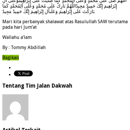
اللَّهُمَّ صَلِّ عَلَى مُحَمَّدٍ وَعَلَى آلِمُحَمَّدٍ كَمَا صَلَّيْتَ عَلَى إِبْرَاهِيمَوَعَلَى آلِ
إِبْرَاهِيمَ إِنَّكَ حَمِيدٌ مَجِيدٌاللَّهُمَّ بَارِكْ عَلَى مُحَمَّدٍ وَعَلَى آلِمُحَمَّدٍ كَمَا
بَارَكْتَ عَلَى إِبْرَاهِيمَ وَعَلَىآلِ إِبْرَاهِيمَ إِنَّكَ حَمِيدٌ مَجِيدٌ.
Mari kita perbanyak shalawat atas Rasulullah SAW terutama
pada hari Jum’at
Wallahu a’lam
By : Tommy Abdillah
Bagikan
Tentang Tim Jalan Dakwah