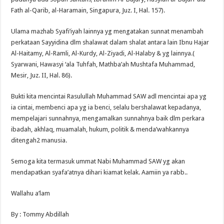
Fath al-Qarib, al-Haramain, Singapura, Juz. I, Hal. 157).
Ulama mazhab Syafi’iyah lainnya yg mengatakan sunnat menambah
perkataan Sayyidina dlm shalawat dalam shalat antara lain Ibnu Hajar
Al-Haitamy, Al-Ramli, Al-Kurdy, Al-Ziyadi, Al-Halaby & yg lainnya.(
Syarwani, Hawasyi ‘ala Tuhfah, Mathba’ah Mushtafa Muhammad,
Mesir, Juz. II, Hal. 86).
Bukti kita mencintai Rasulullah Muhammad SAW adl mencintai apa yg
ia cintai, membenci apa yg ia benci, selalu bershalawat kepadanya,
mempelajari sunnahnya, mengamalkan sunnahnya baik dlm perkara
ibadah, akhlaq, muamalah, hukum, politik & menda’wahkannya
ditengah2 manusia.
Semoga kita termasuk ummat Nabi Muhammad SAW yg akan
mendapatkan syafa’atnya dihari kiamat kelak. Aamiin ya rabb..
Wallahu a’lam
By : Tommy Abdillah