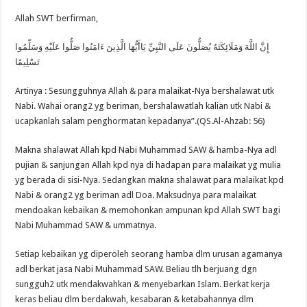
Allah SWT berfirman,
إِنَّ اللَّهَ وَمَلَائِكَتَهُ يُصَلُّونَ عَلَى النَّبِيِّ يَاأَيُّهَا الَّذِينَ ءَامَنُوا صَلُّوا عَلَيْهِ وَسَلِّمُوا
تَسْلِيمًا
Artinya : Sesungguhnya Allah & para malaikat-Nya bershalawat utk
Nabi. Wahai orang2 yg beriman, bershalawatlah kalian utk Nabi &
ucapkanlah salam penghormatan kepadanya”.(QS.Al-Ahzab: 56)
Makna shalawat Allah kpd Nabi Muhammad SAW & hamba-Nya adl
pujian & sanjungan Allah kpd nya di hadapan para malaikat yg mulia
yg berada di sisi-Nya. Sedangkan makna shalawat para malaikat kpd
Nabi & orang2 yg beriman adl Doa. Maksudnya para malaikat
mendoakan kebaikan & memohonkan ampunan kpd Allah SWT bagi
Nabi Muhammad SAW & ummatnya.
Setiap kebaikan yg diperoleh seorang hamba dlm urusan agamanya
adl berkat jasa Nabi Muhammad SAW. Beliau tlh berjuang dgn
sungguh2 utk mendakwahkan & menyebarkan Islam. Berkat kerja
keras beliau dlm berdakwah, kesabaran & ketabahannya dlm