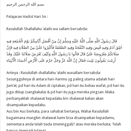
Membaca
بسم الله الرحمن الرحيم
Shalawat
Atas
Rasulullah
Pelajaran Hadist Hari Ini :
SAW
Rasulullah Shallallahu ‘alaihi wa sallam bersabda:
قَالَ رَسُولُ اللَّهِ صَلَّى اللَّهُ عَلَيْهِ وَسَلَّمَ إِنَّ مِنْ أَفْضَلِ أَيَّامِكُمْ يَوْمَ الْجُمُعَةِ فِيهِ
خُلِقَ آدَمُ وَفِيهِ قُبِضَ وَفِيهِ النَّفْخَةُ وَفِيهِ الصَّعْقَةُ فَأَكْثِرُوا عَلَيَّ مِنْ الصَّلَاةِ فِيهِ فَإِنَّ
صَلَاتَكُمْ مَعْرُوضَةٌ عَلَيَّ قَالَ قَالُوا يَا رَسُولَ اللَّهِ وَكَيْفَ تُعْرَضُ صَلَاتُنَا عَلَيْكَ وَقَدْ
أَرِمْتَ يَقُولُونَ بَلِيتَ فَقَالَ إِنَّ اللَّهَ عَزَّ وَجَلَّ حَرَّمَ عَلَى الْأَرْضِ أَجْسَادَ الْأَنْبِيَاءِ
Artinya : Rasulullah shallallahu ‘alaihi wasallam bersabda:
Sesungguhnya di antara hari-harimu yg paling utama adalah hari
Jum’at, pd hari itu Adam di ciptakan, pd hari itu beliau wafat, pd hari itu
juga ditiup (sangkakala) & pd hari itu juga mereka pingsan. Maka
perbanyaklah shalawat kepadaku krn shalawat kalian akan
disampaikan kepadaku.
Aus bin Aus berkata, para sahabat bertanya, Wahai Rasulullah
bagaimana mungkin shalawat kami bisa disampaikan kepadamu,
sementara anda telah tiada (meninggal)? atau mereka berkata; Telah
hancur (menjadi tulang).