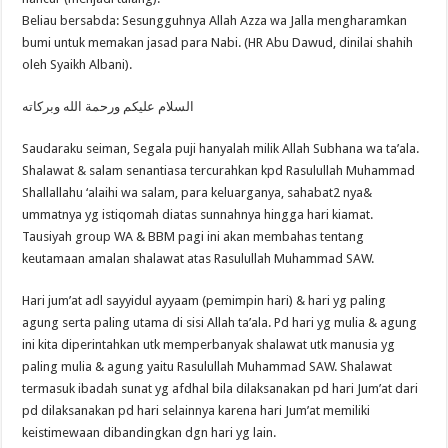
Beliau bersabda: Sesungguhnya Allah Azza wa Jalla mengharamkan
bumi untuk memakan jasad para Nabi. (HR Abu Dawud, dinilai shahih
oleh Syaikh Albani).
السلام عليكم ورحمة الله وبركاته
Saudaraku seiman, Segala puji hanyalah milik Allah Subhana wa ta’ala.
Shalawat & salam senantiasa tercurahkan kpd Rasulullah Muhammad
Shallallahu ‘alaihi wa salam, para keluarganya, sahabat2 nya&
ummatnya yg istiqomah diatas sunnahnya hingga hari kiamat.
Tausiyah group WA & BBM pagi ini akan membahas tentang
keutamaan amalan shalawat atas Rasulullah Muhammad SAW.
Hari jum’at adl sayyidul ayyaam (pemimpin hari) & hari yg paling
agung serta paling utama di sisi Allah ta’ala. Pd hari yg mulia & agung
ini kita diperintahkan utk memperbanyak shalawat utk manusia yg
paling mulia & agung yaitu Rasulullah Muhammad SAW. Shalawat
termasuk ibadah sunat yg afdhal bila dilaksanakan pd hari Jum’at dari
pd dilaksanakan pd hari selainnya karena hari Jum’at memiliki
keistimewaan dibandingkan dgn hari yg lain.