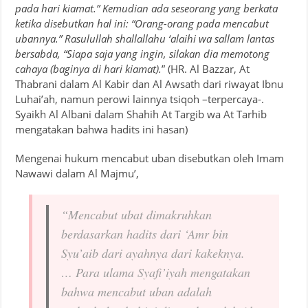
pada hari kiamat.” Kemudian ada seseorang yang berkata
ketika disebutkan hal ini: “Orang-orang pada mencabut
ubannya.” Rasulullah shallallahu ‘alaihi wa sallam lantas
bersabda, “Siapa saja yang ingin, silakan dia memotong
cahaya (baginya di hari kiamat).
” (HR. Al Bazzar, At
Thabrani dalam Al Kabir dan Al Awsath dari riwayat Ibnu
Luhai’ah, namun perowi lainnya tsiqoh –terpercaya-.
Syaikh Al Albani dalam Shahih At Targib wa At Tarhib
mengatakan bahwa hadits ini hasan)
Mengenai hukum mencabut uban disebutkan oleh Imam
Nawawi dalam Al Majmu’,
“Mencabut ubat dimakruhkan
berdasarkan hadits dari ‘Amr bin
Syu’aib dari ayahnya dari kakeknya.
… Para ulama Syafi’iyah mengatakan
bahwa mencabut uban adalah