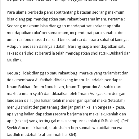
Para ulama berbeda pendapat tentang batasan seorang makmum
bisa dianggap mendapatkan satu rakaat bersama imam. Pertama :
Seorang makmum bisa dianggap mendapat satu rakaat apabila
mendapatkan ruku’ bersama imam, ini pendapat para sahabat ibnu
umar r.a, ibnu mas’ud r.a zaid bin tsabit r.a dan para sahabat lainnya.
Adapun landasan dalilnya adalah ; Barang siapa mendapatkan satu
rakaat dari sholat berarti ia telah mendapatkan sholat.(HR.Bukhari dan
Muslim).
Kedua ; Tidak dianggap satu rakaat bagi mereka yang terlambat dan
tidak membaca Al-fatihah dibelakang imam. Ini adalah pendapat
Imam Bukhari, Imam Ibnu hazm, Imam Taqiyuddin As-subki dari
mazhab imam syafi’i dan dikuatkan oleh Imam As-syaukani dengan
landasan dalil : Jika kalian telah mendengar iqamat maka (tetaplah)
menuju sholat dengan tenang dan janganlah kalian tergesa – gesa,
apa yang kalian dapatkan (secara berjama’ah) maka lakukanlah dan
apa (rakaat) yang tertinggal maka sempurnakanlah.(HR.Bukhari). (Ref :
Syekh Abu malik kamal, kitab shahih fiqh sunnah wa adillatuhu wa
taudhih madzhahib al-a’immah hal 864).