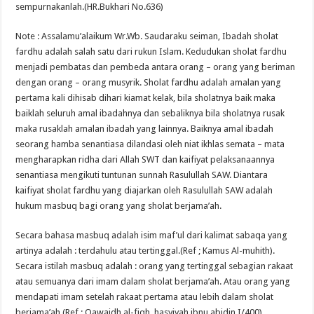
sempurnakanlah.(HR.Bukhari No.636)
Note : Assalamu’alaikum Wr.Wb. Saudaraku seiman, Ibadah sholat
fardhu adalah salah satu dari rukun Islam. Kedudukan sholat fardhu
menjadi pembatas dan pembeda antara orang – orang yang beriman
dengan orang – orang musyrik. Sholat fardhu adalah amalan yang
pertama kali dihisab dihari kiamat kelak, bila sholatnya baik maka
baiklah seluruh amal ibadahnya dan sebaliknya bila sholatnya rusak
maka rusaklah amalan ibadah yang lainnya. Baiknya amal ibadah
seorang hamba senantiasa dilandasi oleh niat ikhlas semata – mata
mengharapkan ridha dari Allah SWT dan kaifiyat pelaksanaannya
senantiasa mengikuti tuntunan sunnah Rasulullah SAW. Diantara
kaifiyat sholat fardhu yang diajarkan oleh Rasulullah SAW adalah
hukum masbuq bagi orang yang sholat berjama’ah.
Secara bahasa masbuq adalah isim maf’ul dari kalimat sabaqa yang
artinya adalah : terdahulu atau tertinggal.(Ref ; Kamus Al-muhith).
Secara istilah masbuq adalah : orang yang tertinggal sebagian rakaat
atau semuanya dari imam dalam sholat berjama’ah. Atau orang yang
mendapati imam setelah rakaat pertama atau lebih dalam sholat
berjama’ah.(Ref : Qawaidh al-fiqh, hasyiyah ibnu abidin I/400).