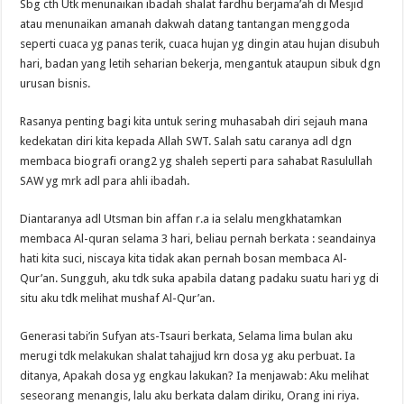
Sbg cth Utk menunaikan ibadah shalat fardhu berjama’ah di Mesjid
atau menunaikan amanah dakwah datang tantangan menggoda
seperti cuaca yg panas terik, cuaca hujan yg dingin atau hujan disubuh
hari, badan yang letih seharian bekerja, mengantuk ataupun sibuk dgn
urusan bisnis.
Rasanya penting bagi kita untuk sering muhasabah diri sejauh mana
kedekatan diri kita kepada Allah SWT. Salah satu caranya adl dgn
membaca biografi orang2 yg shaleh seperti para sahabat Rasulullah
SAW yg mrk adl para ahli ibadah.
Diantaranya adl Utsman bin affan r.a ia selalu mengkhatamkan
membaca Al-quran selama 3 hari, beliau pernah berkata : seandainya
hati kita suci, niscaya kita tidak akan pernah bosan membaca Al-
Qur’an. Sungguh, aku tdk suka apabila datang padaku suatu hari yg di
situ aku tdk melihat mushaf Al-Qur’an.
Generasi tabi’in Sufyan ats-Tsauri berkata, Selama lima bulan aku
merugi tdk melakukan shalat tahajjud krn dosa yg aku perbuat. Ia
ditanya, Apakah dosa yg engkau lakukan? Ia menjawab: Aku melihat
seseorang menangis, lalu aku berkata dalam diriku, Orang ini riya.