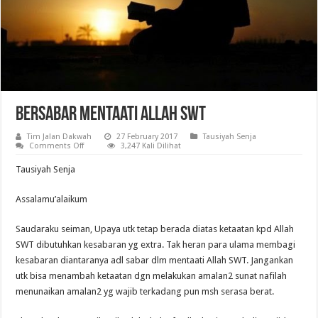
Bersabar Mentaati Allah SWT
Tim Jalan Dakwah
27 February 2017
Tausiyah Senja
on
Comments Off
3,247 Kali Dilihat
Bersabar
Mentaati
Tausiyah Senja
Allah
SWT
Assalamu’alaikum
Saudaraku seiman, Upaya utk tetap berada diatas ketaatan kpd Allah
SWT dibutuhkan kesabaran yg extra. Tak heran para ulama membagi
kesabaran diantaranya adl sabar dlm mentaati Allah SWT. Jangankan
utk bisa menambah ketaatan dgn melakukan amalan2 sunat nafilah
menunaikan amalan2 yg wajib terkadang pun msh serasa berat.