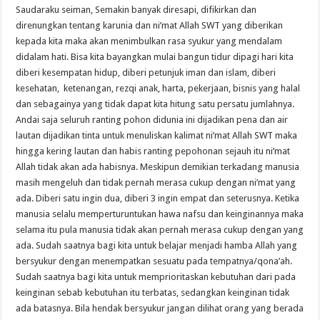
Saudaraku seiman, Semakin banyak diresapi, difikirkan dan
direnungkan tentang karunia dan ni’mat Allah SWT yang diberikan
kepada kita maka akan menimbulkan rasa syukur yang mendalam
didalam hati. Bisa kita bayangkan mulai bangun tidur dipagi hari kita
diberi kesempatan hidup, diberi petunjuk iman dan islam, diberi
kesehatan, ketenangan, rezqi anak, harta, pekerjaan, bisnis yang halal
dan sebagainya yang tidak dapat kita hitung satu persatu jumlahnya.
Andai saja seluruh ranting pohon didunia ini dijadikan pena dan air
lautan dijadikan tinta untuk menuliskan kalimat ni’mat Allah SWT maka
hingga kering lautan dan habis ranting pepohonan sejauh itu ni’mat
Allah tidak akan ada habisnya. Meskipun demikian terkadang manusia
masih mengeluh dan tidak pernah merasa cukup dengan ni’mat yang
ada. Diberi satu ingin dua, diberi 3 ingin empat dan seterusnya. Ketika
manusia selalu memperturuntukan hawa nafsu dan keinginannya maka
selama itu pula manusia tidak akan pernah merasa cukup dengan yang
ada. Sudah saatnya bagi kita untuk belajar menjadi hamba Allah yang
bersyukur dengan menempatkan sesuatu pada tempatnya/qona’ah.
Sudah saatnya bagi kita untuk memprioritaskan kebutuhan dari pada
keinginan sebab kebutuhan itu terbatas, sedangkan keinginan tidak
ada batasnya. Bila hendak bersyukur jangan dilihat orang yang berada