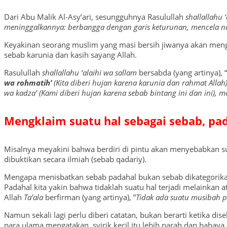
Dari Abu Malik Al-Asy’ari, sesungguhnya Rasulullah
shallallahu 
meninggalkannya: berbangga dengan garis keturunan, mencela na
Keyakinan seorang muslim yang masi bersih jiwanya akan menga
sebab karunia dan kasih sayang Allah.
Rasulullah
shallallahu ‘alaihi wa sallam
bersabda (yang artinya), “
wa rohmatih’
(Kita diberi hujan karena karunia dan rahmat All
wa kadza’ (Kami diberi hujan karena sebab bintang ini dan ini),
Mengklaim suatu hal sebagai sebab, pad
Misalnya meyakini bahwa berdiri di pintu akan menyebabkan sulit 
dibuktikan secara ilmiah (sebab qadariy).
Mengapa menisbatkan sebab padahal bukan sebab dikategorikan
Padahal kita yakin bahwa tidaklah suatu hal terjadi melainkan at
Allah
Ta’ala
berfirman (yang artinya), ”
Tidak ada suatu musibah p
Namun sekali lagi perlu diberi catatan, bukan berarti ketika dise
para ulama mengatakan, syirik kecil itu lebih parah dan baha