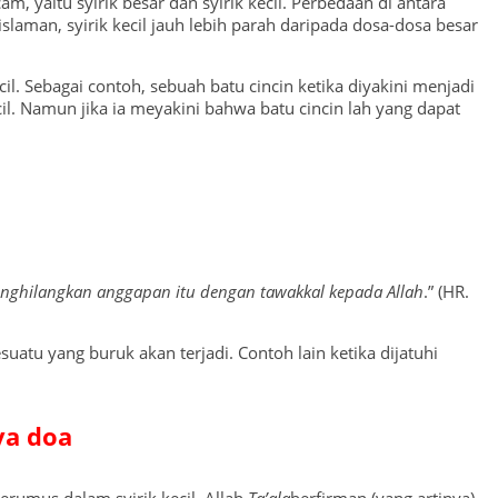
m, yaitu syirik besar dan syirik kecil. Perbedaan di antara
laman, syirik kecil jauh lebih parah daripada dosa-dosa besar
il. Sebagai contoh, sebuah batu cincin ketika diyakini menjadi
cil. Namun jika ia meyakini bahwa batu cincin lah yang dapat
 menghilangkan anggapan itu dengan tawakkal kepada Allah
.” (HR.
atu yang buruk akan terjadi. Contoh lain ketika dijatuhi
ya doa
jerumus dalam syirik kecil. Allah
Ta’ala
berfirman (yang artinya),