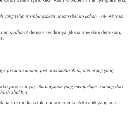
tlah yang telah membinasakan umat sebelum kalian
” (HR. Ahmad,
t dan
mudharat
dengan sendirinya. Jika ia meyakini demikian,
a.
ga: pecandu khamr, pemutus silaturahmi, dan orang yang
a (yang artinya), “
Barangsiapa yang mempelajari cabang dari
dhush Shalihin
).
k baik di media cetak maupun media elektronik yang berisi