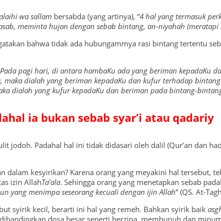
‘alaihi wa sallam
bersabda (yang artinya), “
4 hal yang termasuk per
sab, meminta hujan dengan sebab bintang, an-niyahah (meratapi 
takan bahwa tidak ada hubungammya rasi bintang tertentu sebag
Pada pagi hari, di antara hambaKu ada yang beriman kepadaKu da
ah), maka dialah yang beriman kepadaKu dan kufur terhadap binta
 maka dialah yang kufur kepadaKu dan beriman pada bintang-bintan
ahal ia bukan sebab syar’i atau qadariy
jodoh. Padahal hal ini tidak didasari oleh dalil (Qur’an dan hadit
 dalam kesyirikan? Karena orang yang meyakini hal tersebut, t
as izin Allah
Ta’ala
. Sehingga orang yang menetapkan sebab padah
un yang menimpa seseorang kecuali dengan ijin Allah
” (QS. At-Tag
but syirik kecil, berarti ini hal yang remeh. Bahkan syirik baik
asg
ya dibandingkan dosa besar seperti berzina, membunuh dan minu