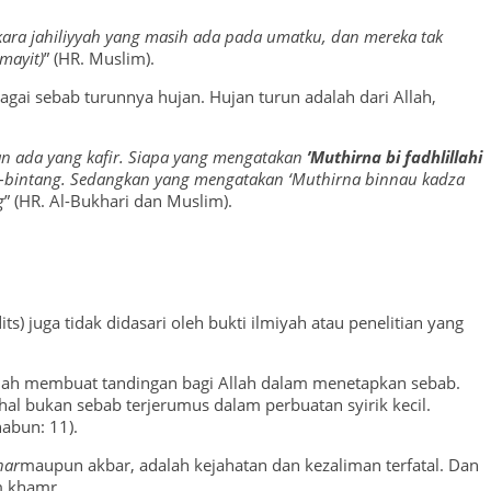
kara jahiliyyah yang masih ada pada umatku, dan mereka tak
mayit)
” (HR. Muslim).
ai sebab turunnya hujan. Hujan turun adalah dari Allah,
n ada yang kafir. Siapa yang mengatakan
’Muthirna bi fadhlillahi
ng-bintang. Sedangkan yang mengatakan ‘Muthirna binnau kadza
g
” (HR. Al-Bukhari dan Muslim).
s) juga tidak didasari oleh bukti ilmiyah atau penelitian yang
elah membuat tandingan bagi Allah dalam menetapkan sebab.
al bukan sebab terjerumus dalam perbuatan syirik kecil.
habun: 11).
har
maupun akbar, adalah kejahatan dan kezaliman terfatal. Dan
m khamr.