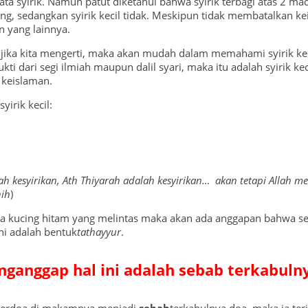
ta syirik. Namun patut diketahui bahwa syirik terbagi atas 2 maca
, sedangkan syirik kecil tidak. Meskipun tidak membatalkan keis
 yang lainnya.
f, jika kita mengerti, maka akan mudah dalam memahami syirik kec
i dari segi ilmiah maupun dalil syari, maka itu adalah syirik ke
 keislaman.
irik kecil:
ah kesyirikan, Ath Thiyarah adalah kesyirikan… akan tetapi Allah
ih
)
da kucing hitam yang melintas maka akan ada anggapan bahwa sesu
Ini adalah bentuk
tathayyur
.
ganggap hal ini adalah sebab terkabuln
 berdoa di makamnya menjadi
sebab
terkabulnya doa, maka ia ter