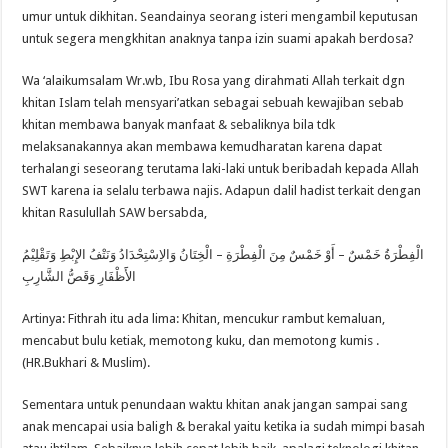
umur untuk dikhitan. Seandainya seorang isteri mengambil keputusan
untuk segera mengkhitan anaknya tanpa izin suami apakah berdosa?
Wa ‘alaikumsalam Wr.wb, Ibu Rosa yang dirahmati Allah terkait dgn
khitan Islam telah mensyari’atkan sebagai sebuah kewajiban sebab
khitan membawa banyak manfaat & sebaliknya bila tdk
melaksanakannya akan membawa kemudharatan karena dapat
terhalangi seseorang terutama laki-laki untuk beribadah kepada Allah
SWT karena ia selalu terbawa najis. Adapun dalil hadist terkait dengan
khitan Rasulullah SAW bersabda,
الْفِطْرَةُ خَمْسٌ – أَوْ خَمْسٌ مِنَ الْفِطْرَةِ – الْخِتَانُ وَالاِسْتِحْدَادُ وَنَتْفُ الإِبْطِ وَتَقْلِيْمُ
الأََظْفَارِ وَقَصُّ الشَّارِبِ
Artinya: Fithrah itu ada lima: Khitan, mencukur rambut kemaluan,
mencabut bulu ketiak, memotong kuku, dan memotong kumis .
(HR.Bukhari & Muslim).
Sementara untuk penundaan waktu khitan anak jangan sampai sang
anak mencapai usia baligh & berakal yaitu ketika ia sudah mimpi basah