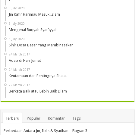
3 July 2020
Jin Kafir Harimau Masuk Islam
3 July 2020
Mengenal Ruqyah Syar’iyyah
3 July 2020
Sihir Dosa Besar Yang Membinasakan
24 March 2017
Adab di Hari Jumat
24 March 2017
Keutamaan dan Pentingnya Shalat
22 March 2017
Berkata Baik atau Lebih Baik Diam
Terbaru
Populer
Komentar
Tags
Perbedaan Antara Jin, Iblis & Syaithan – Bagian 3