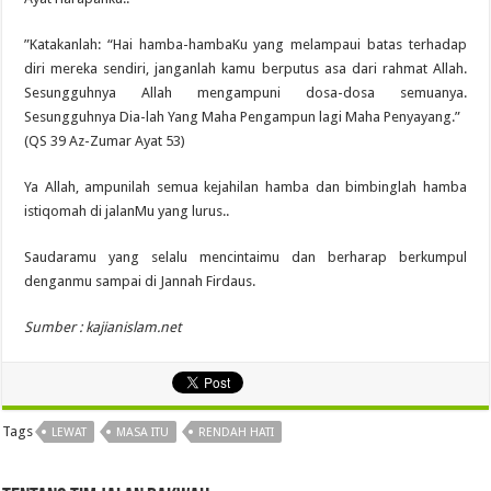
”Katakanlah: “Hai hamba-hambaKu yang melampaui batas terhadap
diri mereka sendiri, janganlah kamu berputus asa dari rahmat Allah.
Sesungguhnya Allah mengampuni dosa-dosa semuanya.
Sesungguhnya Dia-lah Yang Maha Pengampun lagi Maha Penyayang.”
(QS 39 Az-Zumar Ayat 53)
Ya Allah, ampunilah semua kejahilan hamba dan bimbinglah hamba
istiqomah di jalanMu yang lurus..
Saudaramu yang selalu mencintaimu dan berharap berkumpul
denganmu sampai di Jannah Firdaus.
Sumber : kajianislam.net
Tags
LEWAT
MASA ITU
RENDAH HATI