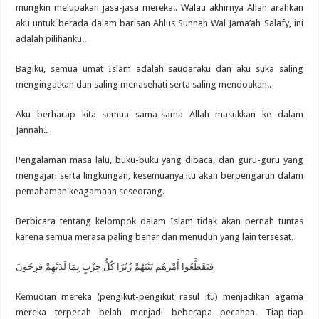
mungkin melupakan jasa-jasa mereka.. Walau akhirnya Allah arahkan
aku untuk berada dalam barisan Ahlus Sunnah Wal Jama’ah Salafy, ini
adalah pilihanku..
Bagiku, semua umat Islam adalah saudaraku dan aku suka saling
mengingatkan dan saling menasehati serta saling mendoakan..
Aku berharap kita semua sama-sama Allah masukkan ke dalam
Jannah..
Pengalaman masa lalu, buku-buku yang dibaca, dan guru-guru yang
mengajari serta lingkungan, kesemuanya itu akan berpengaruh dalam
pemahaman keagamaan seseorang.
Berbicara tentang kelompok dalam Islam tidak akan pernah tuntas
karena semua merasa paling benar dan menuduh yang lain tersesat.
فَتَقَطَّعُوا أَمْرَهُم بَيْنَهُمْ زُبُرًا كُلُّ حِزْبٍ بِمَا لَدَيْهِمْ فَرِحُونَ
Kemudian mereka (pengikut-pengikut rasul itu) menjadikan agama
mereka terpecah belah menjadi beberapa pecahan. Tiap-tiap