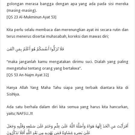
golongan merasa bangga dengan apa yang ada pada sisi mereka
(masing-masing).
[QS 23 Al-Mukminun Ayat 53]
Kita perlu selalu membaca dan merenungkan ayat ini secara rutin dan
terus menerus disertai muhasabah, koreksi dan mawas diri;
فَلَا تُزَكُّوا أَنفُسَكُمْ هُوَ أَعْلَمُ بِمَنِ اتَّقَىٰ
“maka janganlah kamu mengatakan dirimu suci. Dialah yang paling
mengetahui tentang orang yang bertakwa”.
[QS 53 An-Najm Ayat 32]
Hanya Allah Yang Maha Tahu siapa yang terbaik diantara kita di
SisiNya.
Ada satu berhala dalam diri kita semua yang harus kita hancurkan,
yaitu; NAFSU..!!!
أَفَرَأَيْتَ مَنِ اتَّخَذَ إِلَٰهَهُ هَوَاهُ وَأَضَلَّهُ اللَّهُ عَلَىٰ عِلْمٍ وَخَتَمَ عَلَىٰ سَمْعِهِ وَقَلْبِهِ وَجَعَلَ
عَلَىٰ بَصَرِهِ غِشَاوَةً فَمَن يَهْدِيهِ مِن بَعْدِ اللَّهِ أَفَلَا تَذَكَّرُونَ